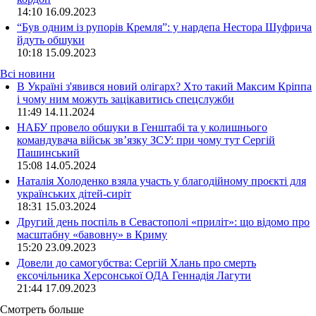
14:10
16.09.2023
“Був одним із рупорів Кремля”: у нардепа Нестора Шуфрича
йдуть обшуки
10:18
15.09.2023
Всі новини
В Україні з'явився новий олігарх? Хто такий Максим Кріппа
і чому ним можуть зацікавитись спецслужби
11:49 14.11.2024
НАБУ провело обшуки в Генштабі та у колишнього
командувача військ зв’язку ЗСУ: при чому тут Сергій
Пашинський
15:08 14.05.2024
Наталія Холоденко взяла участь у благодійному проєкті для
українських дітей-сиріт
18:31 15.03.2024
Другий день поспіль в Севастополі «приліт»: що відомо про
масштабну «бавовну» в Криму
15:20 23.09.2023
Довели до самогубства: Сергій Хлань про смерть
ексочільника Херсонської ОДА Геннадія Лагути
21:44 17.09.2023
Смотреть больше