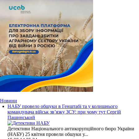
Новини
НАБУ провело обшуки в Генштабі та у колишнього
командувача військ зв’язку ЗСУ: при чому тут Сергій
Пашинський
Детективи Національного антикорупційного бюро України
(НАБУ) 25 квітня провели обшуки у...