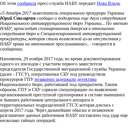
Об этом
сообщила
пресс-служба НАБУ, передает
Нова Влада
.
«5 декабря 2017 заместитель генерального прокурора Украины
Юрий Столярчук
сообщил о подозрении еще двум сотрудникам
Национального антикоррупционного бюро Украины... По мнению
НАБУ, происходит спланированная диверсия в отношении
сотрудников бюро и Специализированной антикоррупционной
прокуратуры, которая стала возможной из-за отсутствия у
НАБУ права на автономное прослушивание»,
- говорится в
сообщении.
Напомним, 29 ноября 2017 года, во время документирования
одного из эпизодов с участием первого заместителя
председателя Государственной миграционной службы Украины
(далее - ГТСУ), оперативники СБУ под руководством
прокуроров ГПУ
незаконно задержали детектива
Национального бюро, работавший под прикрытием. Таким
образом, ГПУ и СБУ сорвали спецоперацию по выявлению
организованной преступной группировки в составе нынешних
и бывших работников центрального аппарата и
территориальных подразделений ГТСУ, которая длилась с
апреля 2017 года. Через дальнейшие обыски и незаконное
разглашение данных работников НАБУ поставлено под удар еще
несколько тайных операций.