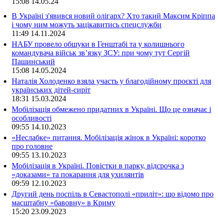
15:08
14.05.24
В Україні з'явився новий олігарх? Хто такий Максим Кріппа
і чому ним можуть зацікавитись спецслужби
11:49
14.11.2024
НАБУ провело обшуки в Генштабі та у колишнього
командувача військ зв’язку ЗСУ: при чому тут Сергій
Пашинський
15:08
14.05.2024
Наталія Холоденко взяла участь у благодійному проєкті для
українських дітей-сиріт
18:31
15.03.2024
Мобілізація обмежено придатних в Україні. Що це означає і
особливості
09:55
14.10.2023
«Неслабке» питання. Мобілізація жінок в Україні: коротко
про головне
09:55
13.10.2023
Мобілізація в Україні. Повістки в парку, відсрочка з
«доказами» та покарання для ухилянтів
09:59
12.10.2023
Другий день поспіль в Севастополі «приліт»: що відомо про
масштабну «бавовну» в Криму
15:20
23.09.2023