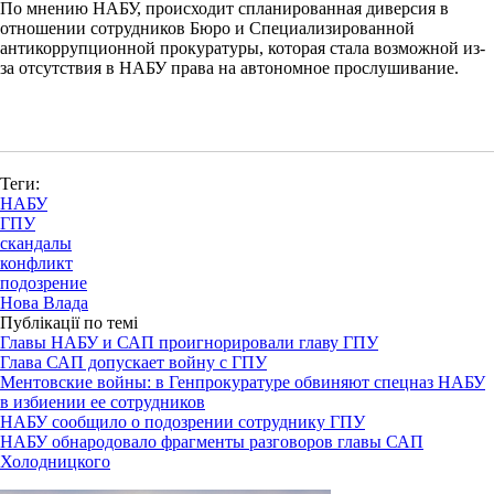
По мнению НАБУ, происходит спланированная диверсия в
отношении сотрудников Бюро и Специализированной
антикоррупционной прокуратуры, которая стала возможной из-
за отсутствия в НАБУ права на автономное прослушивание.
Теги:
НАБУ
ГПУ
скандалы
конфликт
подозрение
Нова Влада
Публікації по темі
Главы НАБУ и САП проигнорировали главу ГПУ
Глава САП допускает войну с ГПУ
Ментовские войны: в Генпрокуратуре обвиняют спецназ НАБУ
в избиении ее сотрудников
НАБУ сообщило о подозрении сотруднику ГПУ
НАБУ обнародовало фрагменты разговоров главы САП
Холодницкого