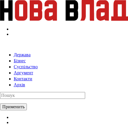
Перейти к основному содержанию
Держава
Бізнес
Суспільство
Аргумент
Контакти
Архів