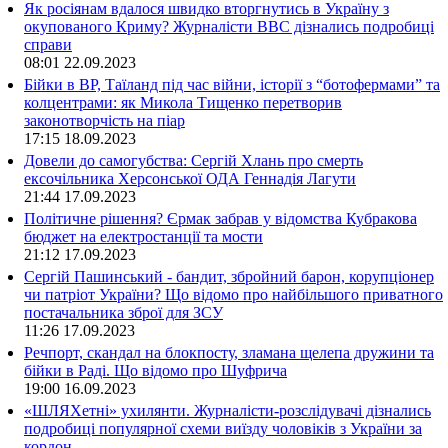
Як росіянам вдалося швидко вторгнутись в Україну з
окупованого Криму? Журналісти ВВС дізнались подробиці
справи
08:01
22.09.2023
Бійки в ВР, Таїланд під час війни, історії з “ботофермами” та
колцентрами: як Микола Тищенко перетворив
законотворчість на піар
17:15
18.09.2023
Довели до самогубства: Сергій Хлань про смерть
ексочільника Херсонської ОДА Геннадія Лагути
21:44
17.09.2023
Політичне рішення? Єрмак забрав у відомства Кубракова
бюджет на електростанції та мости
21:12
17.09.2023
Сергій Пашинський - бандит, збройний барон, корупціонер
чи патріот України? Що відомо про найбільшого приватного
постачальника зброї для ЗСУ
11:26
17.09.2023
Речпорт, скандал на блокпосту, зламана щелепа дружини та
бійки в Раді. Що відомо про Шуфрича
19:00
16.09.2023
«ШЛЯХетні» ухилянти. Журналісти-розслідувачі дізнались
подробиці популярної схеми виїзду чоловіків з України за
кордон