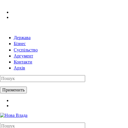
Перейти к основному содержанию
Держава
Бізнес
Суспільство
Аргумент
Контакти
Архів