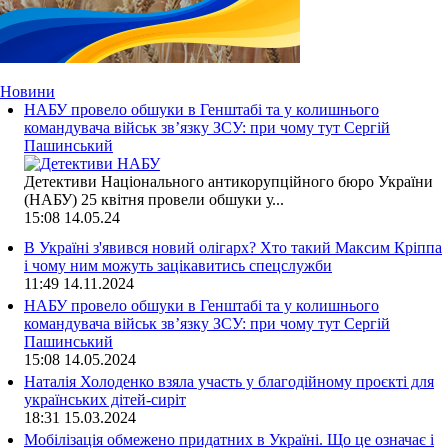
Новини
НАБУ провело обшуки в Генштабі та у колишнього
командувача військ зв’язку ЗСУ: при чому тут Сергій
Пашинський
Детективи Національного антикорупційного бюро України
(НАБУ) 25 квітня провели обшуки у...
15:08
14.05.24
В Україні з'явився новий олігарх? Хто такий Максим Кріппа
і чому ним можуть зацікавитись спецслужби
11:49
14.11.2024
НАБУ провело обшуки в Генштабі та у колишнього
командувача військ зв’язку ЗСУ: при чому тут Сергій
Пашинський
15:08
14.05.2024
Наталія Холоденко взяла участь у благодійному проєкті для
українських дітей-сиріт
18:31
15.03.2024
Мобілізація обмежено придатних в Україні. Що це означає і