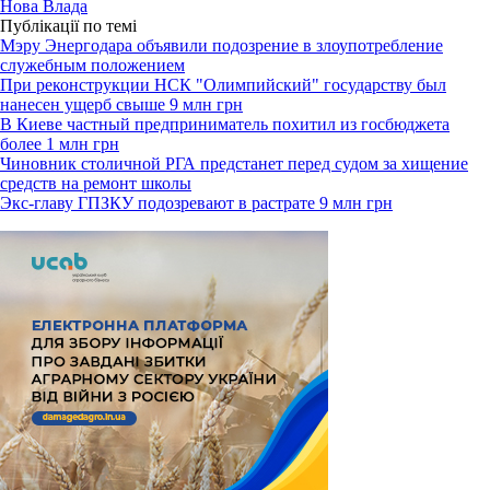
Нова Влада
Публікації по темі
Мэру Энергодара объявили подозрение в злоупотребление
служебным положением
При реконструкции НСК "Олимпийский" государству был
нанесен ущерб свыше 9 млн грн
В Киеве частный предприниматель похитил из госбюджета
более 1 млн грн
Чиновник столичной РГА предстанет перед судом за хищение
средств на ремонт школы
Экс-главу ГПЗКУ подозревают в растрате 9 млн грн