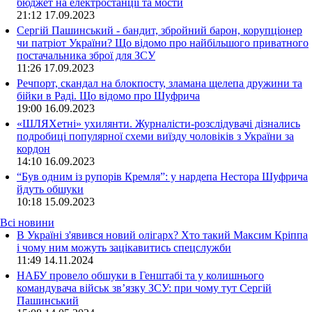
бюджет на електростанції та мости
21:12
17.09.2023
Сергій Пашинський - бандит, збройний барон, корупціонер
чи патріот України? Що відомо про найбільшого приватного
постачальника зброї для ЗСУ
11:26
17.09.2023
Речпорт, скандал на блокпосту, зламана щелепа дружини та
бійки в Раді. Що відомо про Шуфрича
19:00
16.09.2023
«ШЛЯХетні» ухилянти. Журналісти-розслідувачі дізнались
подробиці популярної схеми виїзду чоловіків з України за
кордон
14:10
16.09.2023
“Був одним із рупорів Кремля”: у нардепа Нестора Шуфрича
йдуть обшуки
10:18
15.09.2023
Всі новини
В Україні з'явився новий олігарх? Хто такий Максим Кріппа
і чому ним можуть зацікавитись спецслужби
11:49 14.11.2024
НАБУ провело обшуки в Генштабі та у колишнього
командувача військ зв’язку ЗСУ: при чому тут Сергій
Пашинський