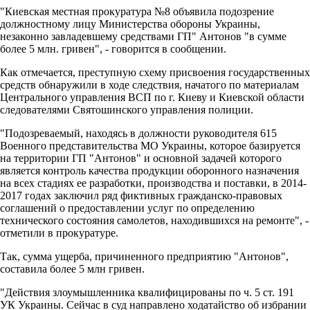
"Киевская местная прокуратура №8 объявила подозрение
должностному лицу Министерства обороны Украины,
незаконно завладевшему средствами ГП" Антонов "в сумме
более 5 млн. гривен", - говорится в сообщении.
Как отмечается, преступную схему присвоения государственных
средств обнаружили в ходе следствия, начатого по материалам
Центрального управления ВСП по г. Киеву и Киевской области
следователями Святошинского управления полиции.
"Подозреваемый, находясь в должности руководителя 615
Военного представительства МО Украины, которое базируется
на территории ГП "Антонов" и основной задачей которого
является контроль качества продукции оборонного назначения
на всех стадиях ее разработки, производства и поставки, в 2014-
2017 годах заключил ряд фиктивных гражданско-правовых
соглашений о предоставлении услуг по определению
технического состояния самолетов, находившихся на ремонте", -
отметили в прокуратуре.
Так, сумма ущерба, причиненного предприятию "Антонов",
составила более 5 млн гривен.
"Действия злоумышленника квалифицированы по ч. 5 ст. 191
УК Украины. Сейчас в суд направлено ходатайство об избрании