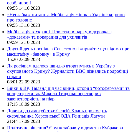
особливості
09:55
14.10.2023
«Неслабке» питання. Мобілізація жінок в Україні: коротко
про головне
09:55
13.10.2023
Мобілізація в Україні. Повістки в парку, відсрочка з
«доказами» та покарання для ухилянтів
09:59
12.10.2023
Другий день поспіль в Севастополі «приліт»: що відомо про
масштабну «бавовну» в Криму
15:20
23.09.2023
Як росіянам вдалося швидко вторгнутись в Україну з
окупованого Криму? Журналісти ВВС дізнались подробиці
справи
08:01
22.09.2023
Бійки в ВР, Таїланд під час війни, історії з “ботофермами” та
колцентрами: як Микола Тищенко перетворив
законотворчість на піар
17:15
18.09.2023
Довели до самогубства: Сергій Хлань про смерть
ексочільника Херсонської ОДА Геннадія Лагути
21:44
17.09.2023
Політичне рішення? Єрмак забрав у відомства Кубракова