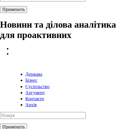
Новини та ділова аналітика
для проактивних
Держава
Бізнес
Суспільство
Аргумент
Контакти
Архів