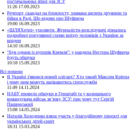
постачальника зброї для ЗСУ
11:26
17.09.2023
Речпорт, скандал на блокпосту, зламана щелепа дружини та
бійки в Раді. Що відомо про Шуфрича
19:00
16.09.2023
«ШЛЯХетні» ухилянти. Журналісти-розслідувачі дізнались
подробиці популярної схеми виїзду чоловіків з України за
кордон
14:10
16.09.2023
“Був одним із рупорів Кремля”: у нардепа Нестора Шуфрича
йдуть обшуки
10:18
15.09.2023
Всі новини
В Україні з'явився новий олігарх? Хто такий Максим Кріппа
і чому ним можуть зацікавитись спецслужби
11:49 14.11.2024
НАБУ провело обшуки в Генштабі та у колишнього
командувача військ зв’язку ЗСУ: при чому тут Сергій
Пашинський
15:08 14.05.2024
Наталія Холоденко взяла участь у благодійному проєкті для
українських дітей-сиріт
18:31 15.03.2024