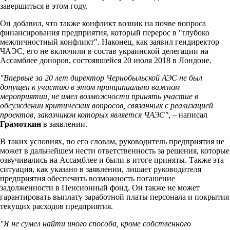
завершиться в этом году.
Он добавил, что также конфликт возник на почве вопроса
финансирования предприятия, который перерос в "глубоко
межличностный конфликт". Наконец, как заявил гендиректор
ЧАЭС, его не включили в состав украинской делегации на
Ассамблее доноров, состоявшейся 20 июля 2018 в Лондоне.
"Впервые за 20 лет директор Чернобыльской АЭС не был
допущен к участию в этом принципиально важном
мероприятии, не имел возможности принять участие в
обсуждении критических вопросов, связанных с реализацией
проектов, заказчиком которых является ЧАЭС", –
написал
Грамоткин
в заявлении.
В таких условиях, по его словам, руководитель предприятия не
может в дальнейшем нести ответственность за решения, которые
озвучивались на Ассамблее и были в итоге приняты. Также эта
ситуация, как указано в заявлении, лишает руководителя
предприятия обеспечить возможность погашение
задолженности в Пенсионный фонд. Он также не может
гарантировать выплату заработной платы персонала и покрытия
текущих расходов предприятия.
"Я не сумел найти иного способа, кроме собственного