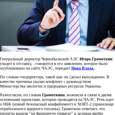
Генеральный директор Чернобыльской АЭС
Игорь Грамоткин
уходит в отставку, - говорится в его заявлении, которое было
опубликовано на сайте ЧАЭС, передает
Нова Влада.
По словам гендиректора, такой шаг он сделал вынужденно. В
качестве причины указан конфликт с руководством
Министерства экологии и природных ресурсов Украины.
Разногласия, по словам
Грамоткина
, возникли в связи в двумя
основными проектами, которые проводятся на ЧАЭС. Речь идет
о НБК (новый безопасный конфайнмент) и ХОЯТ-2 (хранилище
отработанного ядерного топлива). Грамоткин отмечает, что
проекты вышли "на финишную прямую" и должны якобы