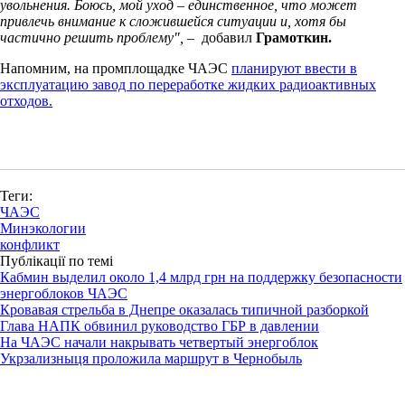
увольнения. Боюсь, мой уход – единственное, что может
привлечь внимание к сложившейся ситуации и, хотя бы
частично решить проблему", –
добавил
Грамоткин.
Напомним, на промплощадке ЧАЭС
планируют ввести в
эксплуатацию завод по переработке жидких радиоактивных
отходов.
Теги:
ЧАЭС
Минэкологии
конфликт
Публікації по темі
Кабмин выделил около 1,4 млрд грн на поддержку безопасности
энергоблоков ЧАЭС
Кровавая стрельба в Днепре оказалась типичной разборкой
Глава НАПК обвинил руководство ГБР в давлении
На ЧАЭС начали накрывать четвертый энергоблок
Укрзализныця проложила маршрут в Чернобыль