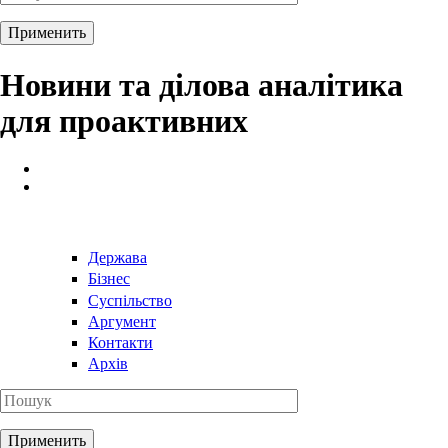
Новини та ділова аналітика
для проактивних
Держава
Бізнес
Суспільство
Аргумент
Контакти
Архів