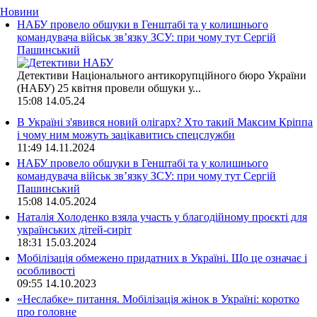
Новини
НАБУ провело обшуки в Генштабі та у колишнього
командувача військ зв’язку ЗСУ: при чому тут Сергій
Пашинський
Детективи Національного антикорупційного бюро України
(НАБУ) 25 квітня провели обшуки у...
15:08
14.05.24
В Україні з'явився новий олігарх? Хто такий Максим Кріппа
і чому ним можуть зацікавитись спецслужби
11:49
14.11.2024
НАБУ провело обшуки в Генштабі та у колишнього
командувача військ зв’язку ЗСУ: при чому тут Сергій
Пашинський
15:08
14.05.2024
Наталія Холоденко взяла участь у благодійному проєкті для
українських дітей-сиріт
18:31
15.03.2024
Мобілізація обмежено придатних в Україні. Що це означає і
особливості
09:55
14.10.2023
«Неслабке» питання. Мобілізація жінок в Україні: коротко
про головне