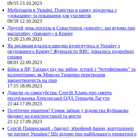
09:55
13.10.2023
Мобілізація в Україні. Повістки в парку, відсрочка з
«доказами» та покарання для ухилянтів
09:59
12.10.2023
Другий день поспіль в Севастополі «приліт»: що відомо про
масштабну «бавовну» в Криму
15:20
23.09.2023
Як росіянам вдалося швидко вторгнутись в Україну з
окупованого Криму? Журналісти ВВС дізнались подробиці
справи
08:01
22.09.2023
Бійки в ВР, Таїланд під час війни, історії з “ботофермами” та
колцентрами: як Микола Тищенко перетворив
законотворчість на піар
17:15
18.09.2023
Довели до самогубства: Сергій Хлань про смерть
ексочільника Херсонської ОДА Геннадія Лагути
21:44
17.09.2023
Політичне рішення? Єрмак забрав у відомства Кубракова
бюджет на електростанції та мости
21:12
17.09.2023
Сергій Пашинський - бандит, збройний барон, корупціонер
чи патріот України? Що відомо про найбільшого приватного