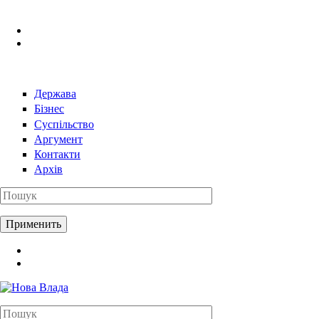
Перейти к основному содержанию
Держава
Бізнес
Суспільство
Аргумент
Контакти
Архів