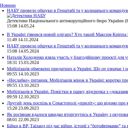
Новини
НАБУ провело обшуки в Генштабі та у колишнього командува
Детективи Національного антикорупційного бюро України (Н
15:08
14.05.24
В Україні з'явився новий олігарх? Хто такий Максим Кріппа
11:49
14.11.2024
НАБУ провело обшуки в Генштабі та у колишнього командува
15:08
14.05.2024
Наталія Холоденко взяла участь у благодійному проєкті для у
18:31
15.03.2024
Мобілізація обмежено придатних в Україні. Що це означає і 
09:55
14.10.2023
«Неслабке» питання. Мобілізація жінок в Україні: коротко пр
09:55
13.10.2023
Мобілізація в Україні. Повістки в парку, відсрочка з «доказа
09:59
12.10.2023
Другий день поспіль в Севастополі «приліт»: що відомо про
15:20
23.09.2023
Як росіянам вдалося швидко вторгнутись в Україну з окупо
08:01
22.09.2023
Бійки в ВР, Таїланд під час війни, історії з “ботофермами” 