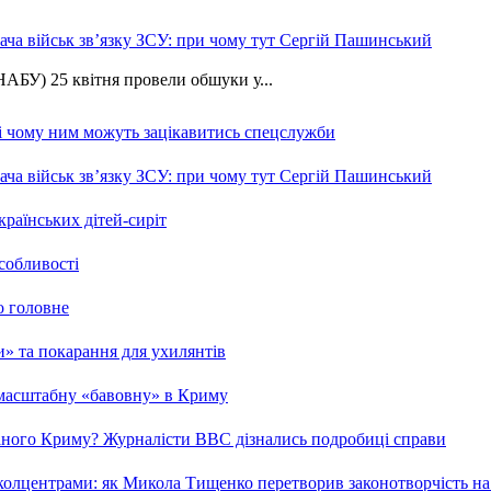
ча військ зв’язку ЗСУ: при чому тут Сергій Пашинський
АБУ) 25 квітня провели обшуки у...
 і чому ним можуть зацікавитись спецслужби
ча військ зв’язку ЗСУ: при чому тут Сергій Пашинський
країнських дітей-сиріт
особливості
о головне
ми» та покарання для ухилянтів
 масштабну «бавовну» в Криму
ваного Криму? Журналісти ВВС дізнались подробиці справи
та колцентрами: як Микола Тищенко перетворив законотворчість на