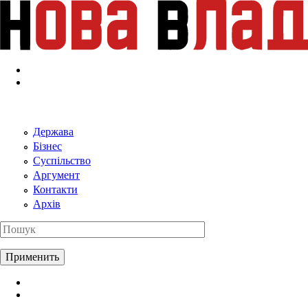
Перейти к основному содержанию
Держава
Бізнес
Суспільство
Аргумент
Контакти
Архів