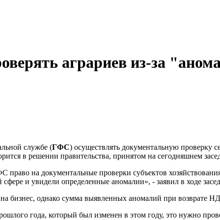
оверять аграриев из-за "аном
льной службе (
ГФС
) осуществлять документальную проверку 
оворится в решении правительства, принятом на сегодняшнем зас
С право на документальные проверки субъектов хозяйствования 
сфере и увидели определенные аномалии», - заявил в ходе зас
на бизнес, однако сумма выявленных аномалий при возврате НД
шлого года, который был изменен в этом году, это нужно прове