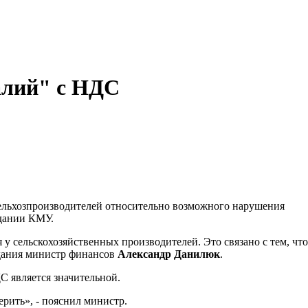
алий" с НДС
сельхозпроизводителей относительно возможного нарушения
едании КМУ.
у сельскохозяйственных производителей. Это связано с тем, что
едания министр финансов
Александр Данилюк
.
С является значительной.
рить», - пояснил министр.