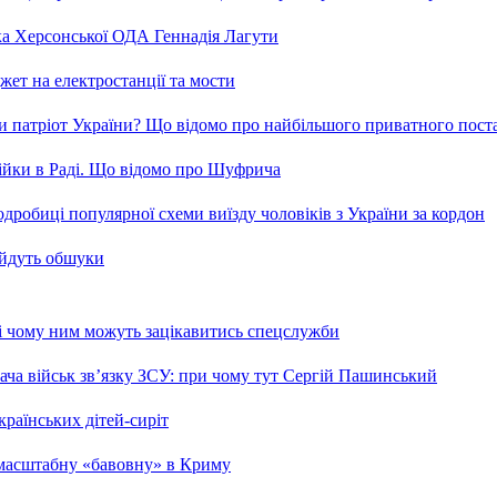
ка Херсонської ОДА Геннадія Лагути
ет на електростанції та мости
и патріот України? Що відомо про найбільшого приватного пост
бійки в Раді. Що відомо про Шуфрича
робиці популярної схеми виїзду чоловіків з України за кордон
 йдуть обшуки
 і чому ним можуть зацікавитись спецслужби
ча військ зв’язку ЗСУ: при чому тут Сергій Пашинський
країнських дітей-сиріт
 масштабну «бавовну» в Криму