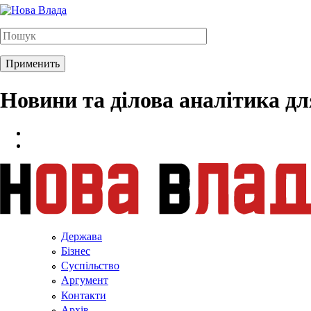
Новини та ділова аналітика д
Держава
Бізнес
Суспільство
Аргумент
Контакти
Архів