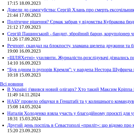
17:15
18.09.2023
Довели до самогубства: Сергій Хлань про смерть ексочільни
21:44
17.09.2023
Політичне рішення? Єрмак забрав у відомства Кубракова бюдж
21:12
17.09.2023
Сергій Пашинський - бандит, збройний барон, корупціонер ч
11:26
17.09.2023
Речпорт, скандал на блокпосту, зламана щелепа дружини та 
19:00
16.09.2023
«ШЛЯХетні» ухилянти. Журналісти-розслідувачі дізнались под
14:10
16.09.2023
“Був одним із рупорів Кремля”: у нардепа Нестора Шуфрича
10:18
15.09.2023
Всі новини
В Україні з'явився новий олігарх? Хто такий Максим Кріппа
11:49 14.11.2024
НАБУ провело обшуки в Генштабі та у колишнього командува
15:08 14.05.2024
Наталія Холоденко взяла участь у благодійному проєкті для у
18:31 15.03.2024
Другий день поспіль в Севастополі «приліт»: що відомо про
15:20 23.09.2023