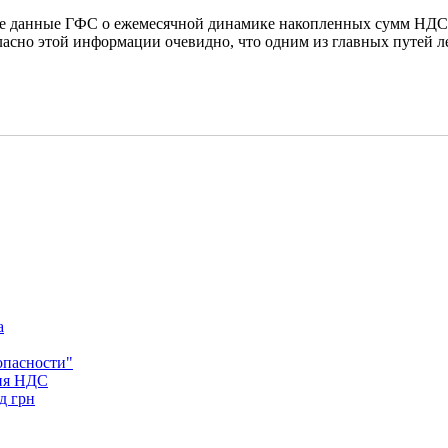
ые данные ГФС о ежемесячной динамике накопленных сумм НДС 
ласно этой информации очевидно, что одним из главных путей ле
а
опасности"
ния НДС
д грн