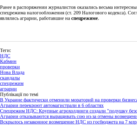
Ранее в распоряжении журналистов оказались весьма интересн
спецрежима налогообложения (ст. 209 Налогового кодекса). Сог
являлись аграрии, работавшие на
спецрежиме
.
Теги:
НДС
Кабмин
проверки
Нова Влада
скандалы
спецрежим
аграрии
Публікації по темі
В Украине фактически отменили мораторий на проверки бизнес
Аграрии перекроют автомагистрали в 6 областях
Спецрежим НДС: Крупные агрохолдинги создали "подушку без
Аграрии отказываются выращивать сою из-за отмены возмеще
Вскрылось незаконное возмещение НДС из госбюджета на 7 млр