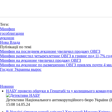
Теги:
Минфин
гособлигации
аукцион
Нова Влада
Публікації по темі
Минфин на последнем аукционе увеличил продажу ОВГЗ
Минфин разместил четырехлетние ОВГЗ в гривне под 11,7% го
Минфин на аукционе увеличил продажу ОВГЗ
Минфин на аукционе по размещению ОВГЗ привлек почти 4 ми
Госдолг Украины вырос
Новини
НАБУ провело обшуки в Генштабі та у колишнього командува
Детективи Національного антикорупційного бюро України (Н
15:08
14.05.24
В Україні з'явився новий олігарх? Хто такий Максим Кріппа