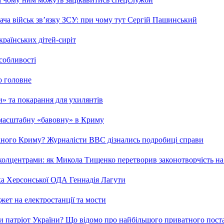
ча військ зв’язку ЗСУ: при чому тут Сергій Пашинський
країнських дітей-сиріт
особливості
о головне
ми» та покарання для ухилянтів
 масштабну «бавовну» в Криму
ваного Криму? Журналісти ВВС дізнались подробиці справи
та колцентрами: як Микола Тищенко перетворив законотворчість на
ка Херсонської ОДА Геннадія Лагути
ет на електростанції та мости
и патріот України? Що відомо про найбільшого приватного пост