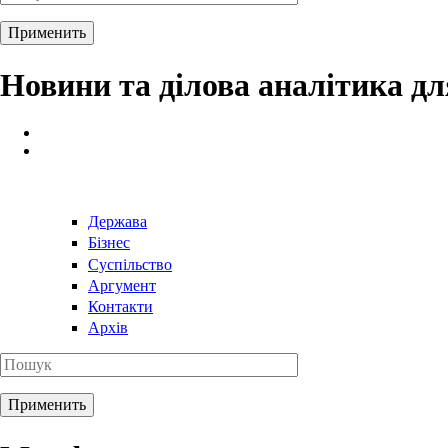
Новини та ділова аналітика д
Держава
Бізнес
Суспільство
Аргумент
Контакти
Архів