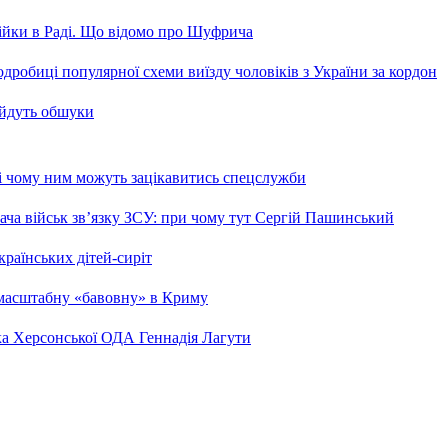
бійки в Раді. Що відомо про Шуфрича
робиці популярної схеми виїзду чоловіків з України за кордон
 йдуть обшуки
 і чому ним можуть зацікавитись спецслужби
ча військ зв’язку ЗСУ: при чому тут Сергій Пашинський
країнських дітей-сиріт
 масштабну «бавовну» в Криму
ка Херсонської ОДА Геннадія Лагути