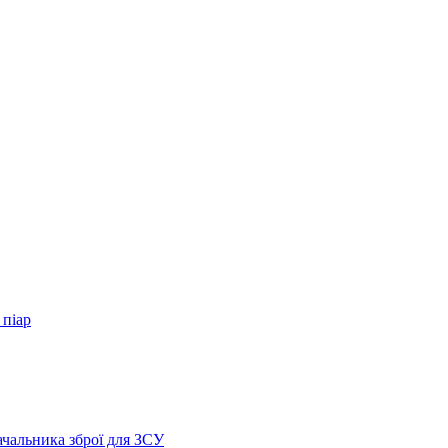
 піар
ачальника зброї для ЗСУ