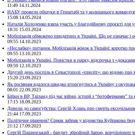
11:49
14.11.2024
НАБУ провело обшуки в Генштабі та у колишнього командува
15:08
14.05.2024
Наталія Холоденко взяла участь у благодійному проєкті для у
18:31
15.03.2024
Мобілізація обмежено придатних в Україні. Що це означає і 
09:55
14.10.2023
«Неслабке» питання. Мобілізація жінок в Україні: коротко пр
09:55
13.10.2023
Мобілізація в Україні. Повістки в парку, відсрочка з «доказа
09:59
12.10.2023
Другий день поспіль в Севастополі «приліт»: що відомо про
15:20
23.09.2023
Як росіянам вдалося швидко вторгнутись в Україну з окупо
08:01
22.09.2023
Бійки в ВР, Таїланд під час війни, історії з “ботофермами” 
17:15
18.09.2023
Довели до самогубства: Сергій Хлань про смерть ексочільни
21:44
17.09.2023
Політичне рішення? Єрмак забрав у відомства Кубракова бюдж
21:12
17.09.2023
Сергій Пашинський - бандит, збройний барон, корупціонер ч