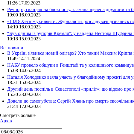
11:26
17.09.2023
Речпорт, скандал на блокпосту, зламана щелепа дружини та 
19:00
16.09.2023
«ШЛЯХетні» ухилянти. Журналісти-розслідувачі дізнались под
14:10
16.09.2023
“Був одним із рупорів Кремля”: у нардепа Нестора Шуфрича
10:18
15.09.2023
Всі новини
В Україні з'явився новий олігарх? Хто такий Максим Кріппа
11:49 14.11.2024
НАБУ провело обшуки в Генштабі та у колишнього командува
15:08 14.05.2024
Наталія Холоденко взяла участь у благодійному проєкті для у
18:31 15.03.2024
Другий день поспіль в Севастополі «приліт»: що відомо про
15:20 23.09.2023
Довели до самогубства: Сергій Хлань про смерть ексочільни
21:44 17.09.2023
Смотреть больше
Архів