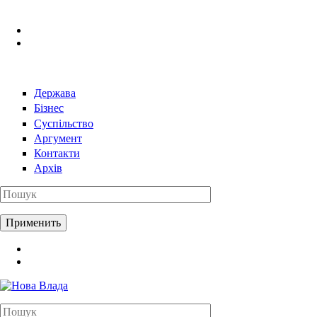
Перейти к основному содержанию
Держава
Бізнес
Суспільство
Аргумент
Контакти
Архів