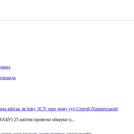
довых
ллиарда
ча військ зв’язку ЗСУ: при чому тут Сергій Пашинський
АБУ) 25 квітня провели обшуки у...
 і чому ним можуть зацікавитись спецслужби