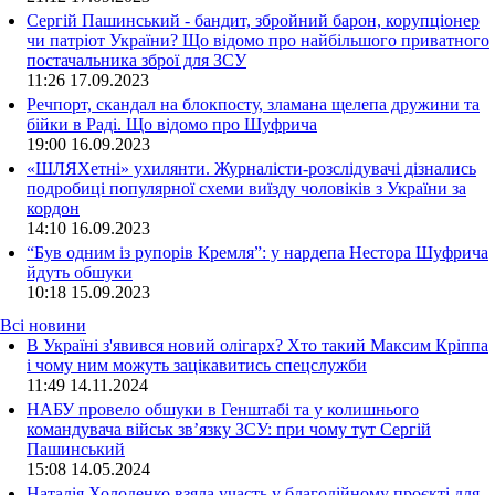
Сергій Пашинський - бандит, збройний барон, корупціонер
чи патріот України? Що відомо про найбільшого приватного
постачальника зброї для ЗСУ
11:26
17.09.2023
Речпорт, скандал на блокпосту, зламана щелепа дружини та
бійки в Раді. Що відомо про Шуфрича
19:00
16.09.2023
«ШЛЯХетні» ухилянти. Журналісти-розслідувачі дізнались
подробиці популярної схеми виїзду чоловіків з України за
кордон
14:10
16.09.2023
“Був одним із рупорів Кремля”: у нардепа Нестора Шуфрича
йдуть обшуки
10:18
15.09.2023
Всі новини
В Україні з'явився новий олігарх? Хто такий Максим Кріппа
і чому ним можуть зацікавитись спецслужби
11:49 14.11.2024
НАБУ провело обшуки в Генштабі та у колишнього
командувача військ зв’язку ЗСУ: при чому тут Сергій
Пашинський
15:08 14.05.2024
Наталія Холоденко взяла участь у благодійному проєкті для