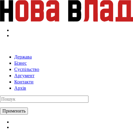
Перейти к основному содержанию
Держава
Бізнес
Суспільство
Аргумент
Контакти
Архів