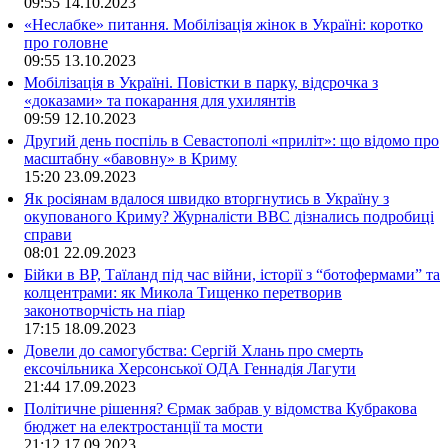
09:55
14.10.2023
«Неслабке» питання. Мобілізація жінок в Україні: коротко
про головне
09:55
13.10.2023
Мобілізація в Україні. Повістки в парку, відсрочка з
«доказами» та покарання для ухилянтів
09:59
12.10.2023
Другий день поспіль в Севастополі «приліт»: що відомо про
масштабну «бавовну» в Криму
15:20
23.09.2023
Як росіянам вдалося швидко вторгнутись в Україну з
окупованого Криму? Журналісти ВВС дізнались подробиці
справи
08:01
22.09.2023
Бійки в ВР, Таїланд під час війни, історії з “ботофермами” та
колцентрами: як Микола Тищенко перетворив
законотворчість на піар
17:15
18.09.2023
Довели до самогубства: Сергій Хлань про смерть
ексочільника Херсонської ОДА Геннадія Лагути
21:44
17.09.2023
Політичне рішення? Єрмак забрав у відомства Кубракова
бюджет на електростанції та мости
21:12
17.09.2023