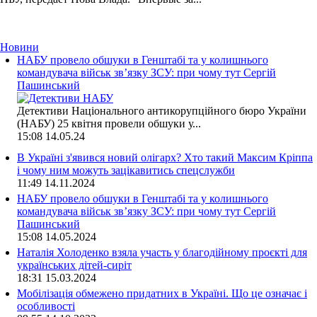
Новини
НАБУ провело обшуки в Генштабі та у колишнього
командувача військ зв’язку ЗСУ: при чому тут Сергій
Пашинський
Детективи Національного антикорупційного бюро України
(НАБУ) 25 квітня провели обшуки у...
15:08
14.05.24
В Україні з'явився новий олігарх? Хто такий Максим Кріппа
і чому ним можуть зацікавитись спецслужби
11:49
14.11.2024
НАБУ провело обшуки в Генштабі та у колишнього
командувача військ зв’язку ЗСУ: при чому тут Сергій
Пашинський
15:08
14.05.2024
Наталія Холоденко взяла участь у благодійному проєкті для
українських дітей-сиріт
18:31
15.03.2024
Мобілізація обмежено придатних в Україні. Що це означає і
особливості