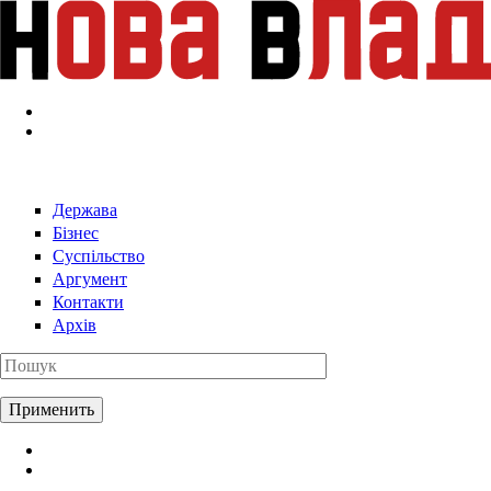
Перейти к основному содержанию
Держава
Бізнес
Суспільство
Аргумент
Контакти
Архів