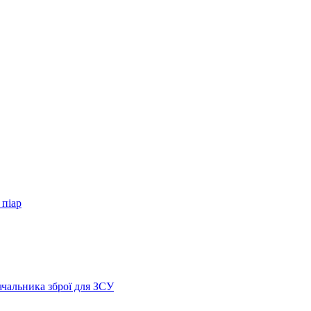
 піар
ачальника зброї для ЗСУ