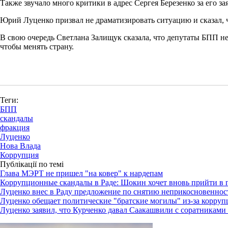
Также звучало много критики в адрес Сергея Березенко за его з
Юрий Луценко призвал не драматизировать ситуацию и сказал, ч
В свою очередь Светлана Залищук сказала, что депутаты БПП не
чтобы менять страну.
Теги:
БПП
скандалы
фракция
Луценко
Нова Влада
Коррупция
Публікації по темі
Глава МЭРТ не пришел "на ковер" к нардепам
Коррупционные скандалы в Раде: Шокин хочет вновь прийти в 
Луценко внес в Раду предложение по снятию неприкосновеннос
Луценко обещает политические "братские могилы" из-за корруп
Луценко заявил, что Курченко давал Саакашвили с соратниками 