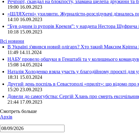
Речпорт, скандал на блокпосту, зламана щелепа дружини та 
19:00
16.09.2023
«ШЛЯХетні» ухилянти. Журналісти-розслідувачі дізнались под
14:10
16.09.2023
“Був одним із рупорів Кремля”: у нардепа Нестора Шуфрича
10:18
15.09.2023
Всі новини
В Україні з'явився новий олігарх? Хто такий Максим Кріппа
11:49 14.11.2024
НАБУ провело обшуки в Генштабі та у колишнього командува
15:08 14.05.2024
Наталія Холоденко взяла участь у благодійному проєкті для у
18:31 15.03.2024
Другий день поспіль в Севастополі «приліт»: що відомо про
15:20 23.09.2023
Довели до самогубства: Сергій Хлань про смерть ексочільни
21:44 17.09.2023
Смотреть больше
Архів