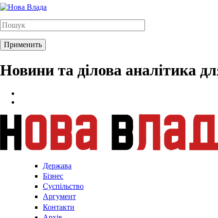
Новини та ділова аналітика д
Держава
Бізнес
Суспільство
Аргумент
Контакти
Архів