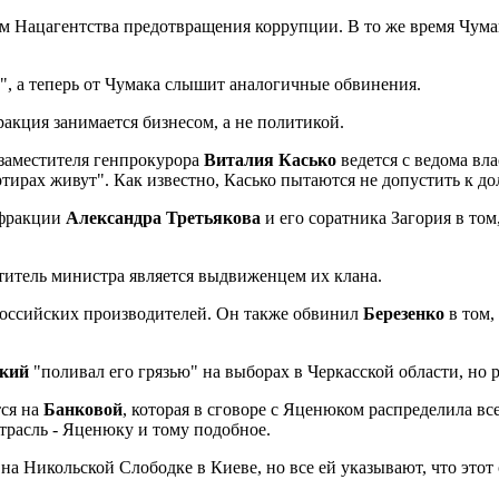
ном Нацагентства предотвращения коррупции. В то же время Чумак
Н", а теперь от Чумака слышит аналогичные обвинения.
ракция занимается бизнесом, а не политикой.
 заместителя генпрокурора
Виталия Касько
ведется с ведома вла
вартирах живут". Как известно, Касько пытаются не допустить к
 фракции
Александра Третьякова
и его соратника Загория в том
титель министра является выдвиженцем их клана.
российских производителей. Он также обвинил
Березенко
в том,
кий
"поливал его грязью" на выборах в Черкасской области, но 
тся на
Банковой
, которая в сговоре с Яценюком распределила в
трасль - Яценюку и тому подобное.
й на Никольской Слободке в Киеве, но все ей указывают, что это