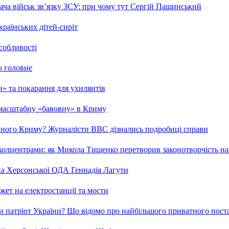
ча військ зв’язку ЗСУ: при чому тут Сергій Пашинський
країнських дітей-сиріт
особливості
о головне
ми» та покарання для ухилянтів
 масштабну «бавовну» в Криму
ваного Криму? Журналісти ВВС дізнались подробиці справи
та колцентрами: як Микола Тищенко перетворив законотворчість на
ка Херсонської ОДА Геннадія Лагути
ет на електростанції та мости
и патріот України? Що відомо про найбільшого приватного пост