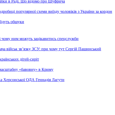
бійки в Раді. Що відомо про Шуфрича
робиці популярної схеми виїзду чоловіків з України за кордон
 йдуть обшуки
 і чому ним можуть зацікавитись спецслужби
ча військ зв’язку ЗСУ: при чому тут Сергій Пашинський
країнських дітей-сиріт
 масштабну «бавовну» в Криму
ка Херсонської ОДА Геннадія Лагути