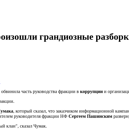
роизошли грандиозные разбор
 обвинила часть руководства фракции в
коррупции
и организац
ракции.
Чумака
, который сказал, что заказчиком информационной камп
стителем руководителя фракции НФ
Сергеем Пашинским
разверн
ый клан", сказал Чумак.