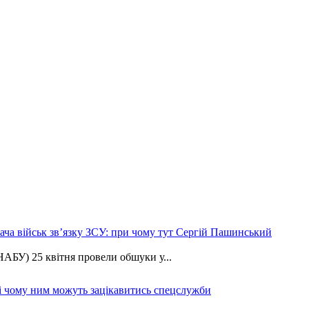
ча військ зв’язку ЗСУ: при чому тут Сергій Пашинський
АБУ) 25 квітня провели обшуки у...
 і чому ним можуть зацікавитись спецслужби