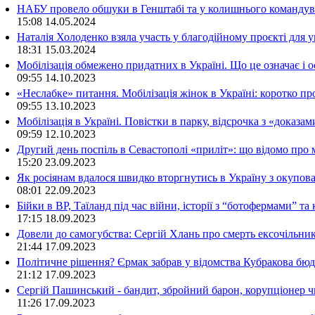
НАБУ провело обшуки в Генштабі та у колишнього командува
15:08
14.05.2024
Наталія Холоденко взяла участь у благодійному проєкті для у
18:31
15.03.2024
Мобілізація обмежено придатних в Україні. Що це означає і 
09:55
14.10.2023
«Неслабке» питання. Мобілізація жінок в Україні: коротко пр
09:55
13.10.2023
Мобілізація в Україні. Повістки в парку, відсрочка з «доказа
09:59
12.10.2023
Другий день поспіль в Севастополі «приліт»: що відомо про
15:20
23.09.2023
Як росіянам вдалося швидко вторгнутись в Україну з окупо
08:01
22.09.2023
Бійки в ВР, Таїланд під час війни, історії з “ботофермами” 
17:15
18.09.2023
Довели до самогубства: Сергій Хлань про смерть ексочільни
21:44
17.09.2023
Політичне рішення? Єрмак забрав у відомства Кубракова бюдж
21:12
17.09.2023
Сергій Пашинський - бандит, збройний барон, корупціонер ч
11:26
17.09.2023