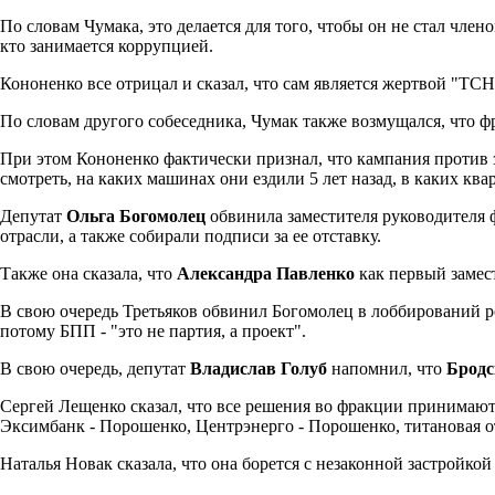
По словам Чумака, это делается для того, чтобы он не стал чле
кто занимается коррупцией.
Кононенко все отрицал и сказал, что сам является жертвой "ТС
По словам другого собеседника, Чумак также возмущался, что ф
При этом Кононенко фактически признал, что кампания против
смотреть, на каких машинах они ездили 5 лет назад, в каких к
Депутат
Ольга Богомолец
обвинила заместителя руководителя
отрасли, а также собирали подписи за ее отставку.
Также она сказала, что
Александра Павленко
как первый замес
В свою очередь Третьяков обвинил Богомолец в лоббирований 
потому БПП - "это не партия, а проект".
В свою очередь, депутат
Владислав Голуб
напомнил, что
Бродс
Сергей Лещенко сказал, что все решения во фракции принимаю
Эксимбанк - Порошенко, Центрэнерго - Порошенко, титановая о
Наталья Новак сказала, что она борется с незаконной застройко