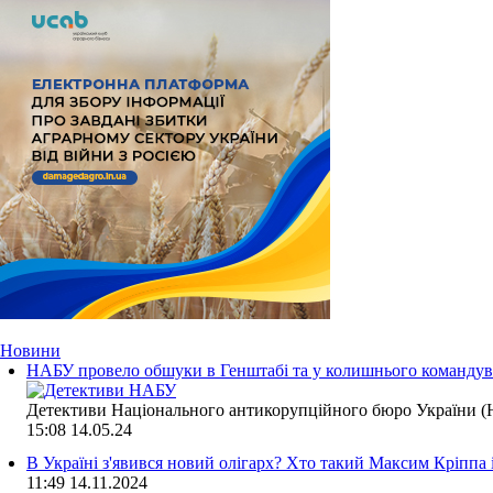
Новини
НАБУ провело обшуки в Генштабі та у колишнього командува
Детективи Національного антикорупційного бюро України (Н
15:08
14.05.24
В Україні з'явився новий олігарх? Хто такий Максим Кріппа
11:49
14.11.2024