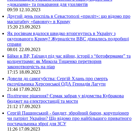
«доказами» та покарання для ухилянтів
09:59
12.10.2023
Другий день поспіль в Севастополі «приліт»: що відомо про
масштабну «бавовну» в Криму
15:20
23.09.2023
Як росіянам вдалося швидко вторгнутись в Україну з
окупованого Криму? Журналісти ВВС дізнались подробиці
справи
08:01
22.09.2023
Бійки в ВР, Таїланд під час війни, історії з “ботофермами” та
колцентрами: як Микола Тищенко перетворив
законотворчість на піар
17:15
18.09.2023
Довели до самогубства: Сергій Хлань про смерть
ексочільника Херсонської ОДА Геннадія Лагути
21:44
17.09.2023
Політичне рішення? Єрмак забрав у відомства Кубракова
бюджет на електростанції та мости
21:12
17.09.2023
Сергій Пашинський - бандит, збройний барон, корупціонер
чи патріот України? Що відомо про найбільшого приватного
постачальника зброї для ЗСУ
11:26
17.09.2023