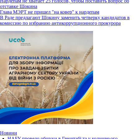
Нардепам не хватает 25 голосов, чтобы поставить вопрос об
отставке Шокина
Глава МЭРТ не пришел "на ковер" к нардепам
В Раде предлагают Шокину заменить четверку кандидатов в
комиссию по избранию антикоррупционного прокурора
Новини
НАБУ провело обшуки в Генштабі та у колишнього