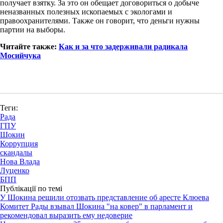
получает взятку. За это он обещает договориться о добыче
неназванных полезных ископаемых с экологами и
правоохранителями. Также он говорит, что деньги нужны
партии на выборы.
Читайте также:
Как и за что задерживали радикала
Мосийчука
Теги:
Рада
ГПУ
Шокин
Коррупция
скандалы
Нова Влада
Луценко
БПП
Публікації по темі
У Шокина решили отозвать представление об аресте Клюева
Комитет Рады взывал Шокина "на ковер" в парламент и
рекомендовал выразить ему недоверие