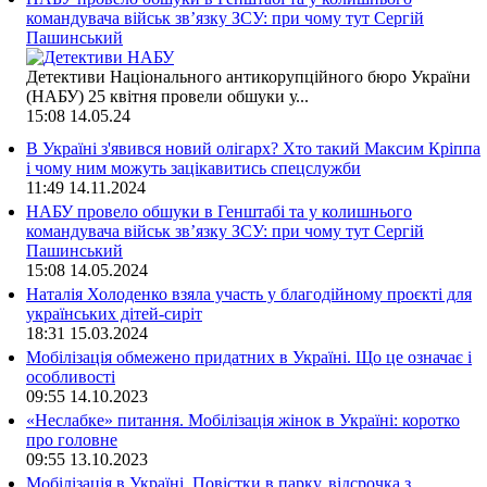
командувача військ зв’язку ЗСУ: при чому тут Сергій
Пашинський
Детективи Національного антикорупційного бюро України
(НАБУ) 25 квітня провели обшуки у...
15:08
14.05.24
В Україні з'явився новий олігарх? Хто такий Максим Кріппа
і чому ним можуть зацікавитись спецслужби
11:49
14.11.2024
НАБУ провело обшуки в Генштабі та у колишнього
командувача військ зв’язку ЗСУ: при чому тут Сергій
Пашинський
15:08
14.05.2024
Наталія Холоденко взяла участь у благодійному проєкті для
українських дітей-сиріт
18:31
15.03.2024
Мобілізація обмежено придатних в Україні. Що це означає і
особливості
09:55
14.10.2023
«Неслабке» питання. Мобілізація жінок в Україні: коротко
про головне
09:55
13.10.2023
Мобілізація в Україні. Повістки в парку, відсрочка з