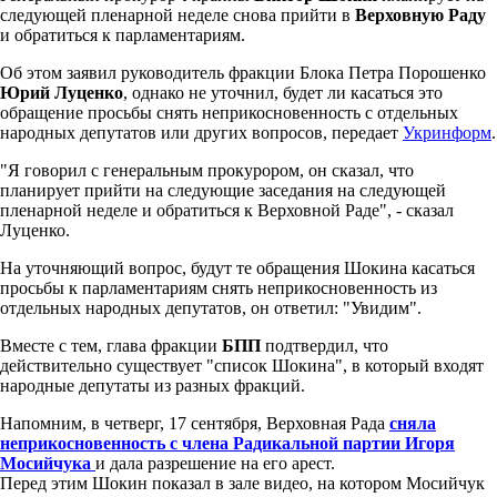
следующей пленарной неделе снова прийти в
Верховную Раду
и обратиться к парламентариям.
Об этом заявил руководитель фракции Блока Петра Порошенко
Юрий Луценко
, однако не уточнил, будет ли касаться это
обращение просьбы снять неприкосновенность с отдельных
народных депутатов или других вопросов, передает
Укринформ
.
"Я говорил с генеральным прокурором, он сказал, что
планирует прийти на следующие заседания на следующей
пленарной неделе и обратиться к Верховной Раде", - сказал
Луценко.
На уточняющий вопрос, будут те обращения Шокина касаться
просьбы к парламентариям снять неприкосновенность из
отдельных народных депутатов, он ответил: "Увидим".
Вместе с тем, глава фракции
БПП
подтвердил, что
действительно существует "список Шокина", в который входят
народные депутаты из разных фракций.
Напомним, в четверг, 17 сентября, Верховная Рада
сняла
неприкосновенность с члена Радикальной партии Игоря
Мосийчука
и дала разрешение на его арест.
Перед этим Шокин показал в зале видео, на котором Мосийчук