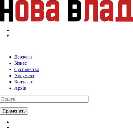
Перейти к основному содержанию
Держава
Бізнес
Суспільство
Аргумент
Контакти
Архів