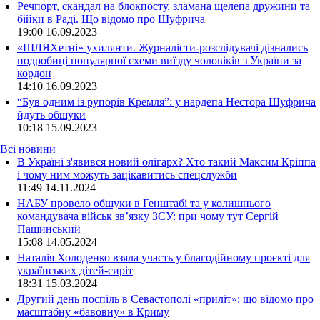
Речпорт, скандал на блокпосту, зламана щелепа дружини та
бійки в Раді. Що відомо про Шуфрича
19:00
16.09.2023
«ШЛЯХетні» ухилянти. Журналісти-розслідувачі дізнались
подробиці популярної схеми виїзду чоловіків з України за
кордон
14:10
16.09.2023
“Був одним із рупорів Кремля”: у нардепа Нестора Шуфрича
йдуть обшуки
10:18
15.09.2023
Всі новини
В Україні з'явився новий олігарх? Хто такий Максим Кріппа
і чому ним можуть зацікавитись спецслужби
11:49 14.11.2024
НАБУ провело обшуки в Генштабі та у колишнього
командувача військ зв’язку ЗСУ: при чому тут Сергій
Пашинський
15:08 14.05.2024
Наталія Холоденко взяла участь у благодійному проєкті для
українських дітей-сиріт
18:31 15.03.2024
Другий день поспіль в Севастополі «приліт»: що відомо про
масштабну «бавовну» в Криму