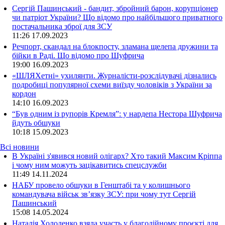
Сергій Пашинський - бандит, збройний барон, корупціонер
чи патріот України? Що відомо про найбільшого приватного
постачальника зброї для ЗСУ
11:26
17.09.2023
Речпорт, скандал на блокпосту, зламана щелепа дружини та
бійки в Раді. Що відомо про Шуфрича
19:00
16.09.2023
«ШЛЯХетні» ухилянти. Журналісти-розслідувачі дізнались
подробиці популярної схеми виїзду чоловіків з України за
кордон
14:10
16.09.2023
“Був одним із рупорів Кремля”: у нардепа Нестора Шуфрича
йдуть обшуки
10:18
15.09.2023
Всі новини
В Україні з'явився новий олігарх? Хто такий Максим Кріппа
і чому ним можуть зацікавитись спецслужби
11:49 14.11.2024
НАБУ провело обшуки в Генштабі та у колишнього
командувача військ зв’язку ЗСУ: при чому тут Сергій
Пашинський
15:08 14.05.2024
Наталія Холоденко взяла участь у благодійному проєкті для