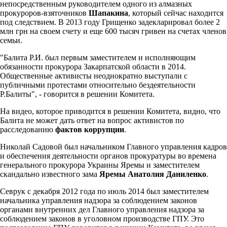
непосредственным руководителем одного из алмазных
прокуроров-взяточников
Шапакина
, который сейчас находится
под следствием. В 2013 году Грищенко задекларировал более 2
млн грн на своем счету и еще 600 тысяч гривен на счетах членов
семьи.
"Балита Р.И. был первым заместителем и исполняющим
обязанности прокурора Закарпатской области в 2014.
Общественные активисты неоднократно выступали с
публичными протестами относительно бездеятельности
Р.Балиты", - говорится в решении Комитета.
На видео, которое приводится в решении Комитета, видно, что
Балита не может дать ответ на вопрос активистов по
расследованию
фактов коррупции
.
Николай Садовой был начальником Главного управления кадров
и обеспечения деятельности органов прокуратуры во времена
генерального прокурора Украины Яремы и заместителем
скандально известного зама
Яремы
Анатолия Даниленко
.
Севрук с декабря 2012 года по июль 2014 был заместителем
начальника управления надзора за соблюдением законов
органами внутренних дел Главного управления надзора за
соблюдением законов в уголовном производстве ГПУ. Это