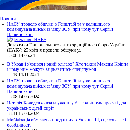
Новини
НАБУ провело обшуки в Генштабі та у колишнього
командувача військ зв’язку ЗСУ: при чому тут Сергій
Пашинський
Детективи Національного антикорупційного бюро України
(НАБУ) 25 квітня провели обшуки у...
15:08
14.05.24
В Україні з'явився новий олігарх? Хто такий Максим Кріппа
і чому ним можуть зацікавитись спецслужби
11:49
14.11.2024
НАБУ провело обшуки в Генштабі та у колишнього
командувача військ зв’язку ЗСУ: при чому тут Сергій
Пашинський
15:08
14.05.2024
Наталія Холоденко взяла участь у благодійному проєкті для
українських дітей-сиріт
18:31
15.03.2024
Мобілізація обмежено придатних в Україні. Що це означає і
особливості