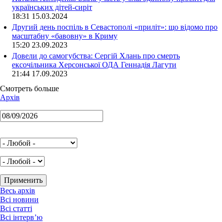
українських дітей-сиріт
18:31 15.03.2024
Другий день поспіль в Севастополі «приліт»: що відомо про
масштабну «бавовну» в Криму
15:20 23.09.2023
Довели до самогубства: Сергій Хлань про смерть
ексочільника Херсонської ОДА Геннадія Лагути
21:44 17.09.2023
Смотреть больше
Архів
Весь архів
Всі новини
Всі статті
Всі інтерв’ю