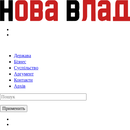
Перейти к основному содержанию
Держава
Бізнес
Суспільство
Аргумент
Контакти
Архів