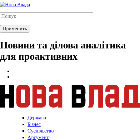
Новини та ділова аналітика
для проактивних
Держава
Бізнес
Суспільство
Аргумент