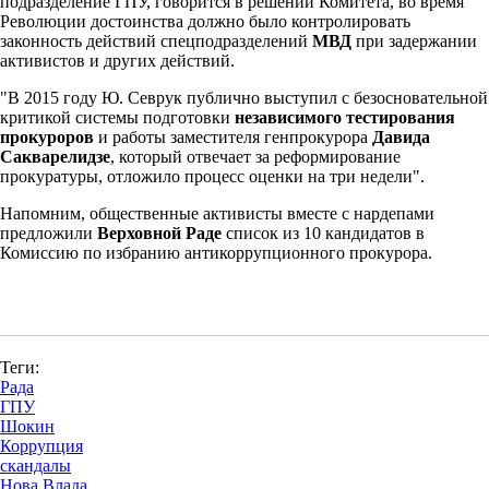
подразделение ГПУ, говорится в решении Комитета, во время
Революции достоинства должно было контролировать
законность действий спецподразделений
МВД
при задержании
активистов и других действий.
"В 2015 году Ю. Севрук публично выступил с безосновательной
критикой системы подготовки
независимого тестирования
прокуроров
и работы заместителя генпрокурора
Давида
Сакварелидзе
, который отвечает за реформирование
прокуратуры, отложило процесс оценки на три недели".
Напомним, общественные активисты вместе с нардепами
предложили
Верховной Раде
список из 10 кандидатов в
Комиссию по избранию антикоррупционного прокурора.
Теги:
Рада
ГПУ
Шокин
Коррупция
скандалы
Нова Влада