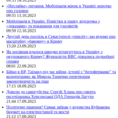
09:55
14.10.2023
«Неслабке» питання. Мобілізація жінок в Україні: коротко
про головне
09:55
13.10.2023
Мобілізація в Україні. Повістки в парку, відсрочка з
«доказами» та покарання для ухилянтів
09:59
12.10.2023
Другий день поспіль в Севастополі «приліт»: що відомо про
масштабну «бавовну» в Криму
15:20
23.09.2023
Як росіянам вдалося швидко вторгнутись в Україну з
окупованого Криму? Журналісти ВВС дізнались подробиці
справи
08:01
22.09.2023
Бійки в ВР, Таїланд під час війни, історії з “ботофермами” та
колцентрами: як Микола Тищенко перетворив
законотворчість на піар
17:15
18.09.2023
Довели до самогубства: Сергій Хлань про смерть
ексочільника Херсонської ОДА Геннадія Лагути
21:44
17.09.2023
Політичне рішення? Єрмак забрав у відомства Кубракова
бюджет на електростанції та мости
21:12
17.09.2023