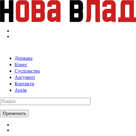
Перейти к основному содержанию
Держава
Бізнес
Суспільство
Аргумент
Контакти
Архів