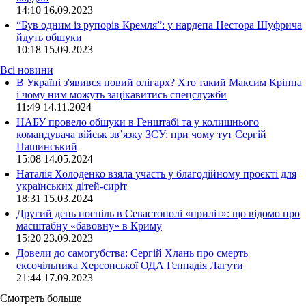
14:10
16.09.2023
“Був одним із рупорів Кремля”: у нардепа Нестора Шуфрича
йдуть обшуки
10:18
15.09.2023
Всі новини
В Україні з'явився новий олігарх? Хто такий Максим Кріппа
і чому ним можуть зацікавитись спецслужби
11:49 14.11.2024
НАБУ провело обшуки в Генштабі та у колишнього
командувача військ зв’язку ЗСУ: при чому тут Сергій
Пашинський
15:08 14.05.2024
Наталія Холоденко взяла участь у благодійному проєкті для
українських дітей-сиріт
18:31 15.03.2024
Другий день поспіль в Севастополі «приліт»: що відомо про
масштабну «бавовну» в Криму
15:20 23.09.2023
Довели до самогубства: Сергій Хлань про смерть
ексочільника Херсонської ОДА Геннадія Лагути
21:44 17.09.2023
Смотреть больше