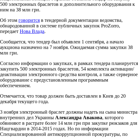
500 электронных браслетов и дополнительного оборудования к
ним на 38 млн грн.
Об этом
говорится
в тендерной документации ведомства,
обнародованной в системе публичных закупок ProZorro,
передает
Нова Влада
.
Сообщается, что тендер был объявлен 1 сентября, а начало
аукциона назначено на 7 ноября. Ожидаемая сумма закупки 38
млн грн.
Согласно информации о закупках, в рамках тендера планируется
закупить 500 электронных браслетов, 54 комплекта активации/
деактивации электронного средства контроля, а также серверное
оборудование с предустановленным программным
обеспечением.
Отмечается, что товар должен быть доставлен в Киев до 20
декабря текущего года.
3 ноября электронный браслет должны надеть на сына министра
внутренних дел Украины
Александра Авакова
, которого
обвиняют в растрате более 14 млн грн при закупке рюкзаков для
Нацгвардии в 2014-2015 годах. Но по информации
Специализированной антикоррупционной прокуратуры, по