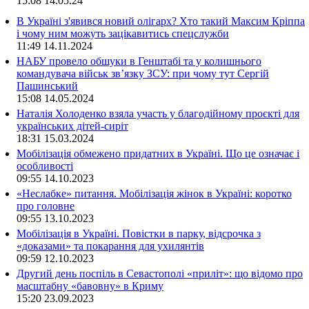
15:08
14.05.24
В Україні з'явився новий олігарх? Хто такий Максим Кріппа
і чому ним можуть зацікавитись спецслужби
11:49
14.11.2024
НАБУ провело обшуки в Генштабі та у колишнього
командувача військ зв’язку ЗСУ: при чому тут Сергій
Пашинський
15:08
14.05.2024
Наталія Холоденко взяла участь у благодійному проєкті для
українських дітей-сиріт
18:31
15.03.2024
Мобілізація обмежено придатних в Україні. Що це означає і
особливості
09:55
14.10.2023
«Неслабке» питання. Мобілізація жінок в Україні: коротко
про головне
09:55
13.10.2023
Мобілізація в Україні. Повістки в парку, відсрочка з
«доказами» та покарання для ухилянтів
09:59
12.10.2023
Другий день поспіль в Севастополі «приліт»: що відомо про
масштабну «бавовну» в Криму
15:20
23.09.2023