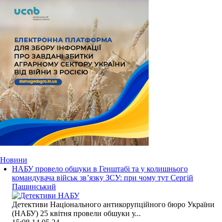
Новини
НАБУ провело обшуки в Генштабі та у колишнього
командувача військ зв’язку ЗСУ: при чому тут Сергій
Пашинський
Детективи Національного антикорупційного бюро України
(НАБУ) 25 квітня провели обшуки у...