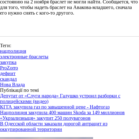
состоянию на 2 ноября браслет не могли найти. Сообщается, что
для того, чтобы надеть браслет на Авакова-младшего, сначала
его нужно снять с кого-то другого.
Теги:
нацполиция
электронные браслеты
закупка
ProZorro
дефиит
скандал
Нова Влада
Публікації по темі
Депутат от «Слуги народа» Галушко устроил разборки с
полицейскими (видео)
КГГА закупила газ по завышенной цене - Нафтогаз
Нацполиция закупила 400 машин Skoda за 149 миллионов
«Укрзализныця» закупит 250 полувагонов
В Одесской области заказали дорогой антрацит из
оккупированной территории