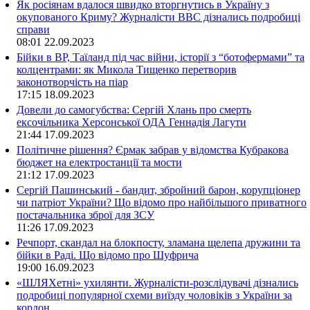
Як росіянам вдалося швидко вторгнутись в Україну з
окупованого Криму? Журналісти ВВС дізнались подробиці
справи
08:01
22.09.2023
Бійки в ВР, Таїланд під час війни, історії з “ботофермами” та
колцентрами: як Микола Тищенко перетворив
законотворчість на піар
17:15
18.09.2023
Довели до самогубства: Сергій Хлань про смерть
ексочільника Херсонської ОДА Геннадія Лагути
21:44
17.09.2023
Політичне рішення? Єрмак забрав у відомства Кубракова
бюджет на електростанції та мости
21:12
17.09.2023
Сергій Пашинський - бандит, збройний барон, корупціонер
чи патріот України? Що відомо про найбільшого приватного
постачальника зброї для ЗСУ
11:26
17.09.2023
Речпорт, скандал на блокпосту, зламана щелепа дружини та
бійки в Раді. Що відомо про Шуфрича
19:00
16.09.2023
«ШЛЯХетні» ухилянти. Журналісти-розслідувачі дізнались
подробиці популярної схеми виїзду чоловіків з України за
кордон