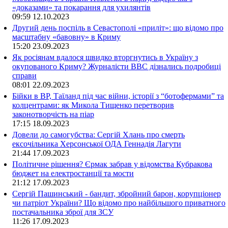
«доказами» та покарання для ухилянтів
09:59
12.10.2023
Другий день поспіль в Севастополі «приліт»: що відомо про
масштабну «бавовну» в Криму
15:20
23.09.2023
Як росіянам вдалося швидко вторгнутись в Україну з
окупованого Криму? Журналісти ВВС дізнались подробиці
справи
08:01
22.09.2023
Бійки в ВР, Таїланд під час війни, історії з “ботофермами” та
колцентрами: як Микола Тищенко перетворив
законотворчість на піар
17:15
18.09.2023
Довели до самогубства: Сергій Хлань про смерть
ексочільника Херсонської ОДА Геннадія Лагути
21:44
17.09.2023
Політичне рішення? Єрмак забрав у відомства Кубракова
бюджет на електростанції та мости
21:12
17.09.2023
Сергій Пашинський - бандит, збройний барон, корупціонер
чи патріот України? Що відомо про найбільшого приватного
постачальника зброї для ЗСУ
11:26
17.09.2023