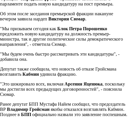
парламенте подать новую кандидатуру на пост премьера.
Об этом после заседания премьерской фракции накануне
вечером заявила нардеп
Виктория Сюмар
.
"Мы призываем сегодня как
Блок Петра Порошенко
предложить новую кандидатуру на должность премьер-
министра, так и другие политические силы демократического
направления", - отметила Сюмар.
"Мы будем очень быстро рассматривать эти кандидатуры", -
добавила она.
Депутат также сообщила, что новость об отказе Гройсмана
возглавить
Кабмин
удивила фракцию.
"Это шокировало всех, включая
Арсения Яценюка
, поскольку
мы достигли всех предыдущих договоренностей", - пояснила
Сюмар.
Ранее депутат БПП Мустафа Найем сообщил, что председатель
ВР
Владимир Гройсман
якобы отказался возглавлять Кабмин.
Позднее в
БПП
официально назвали это заявление поспешным.