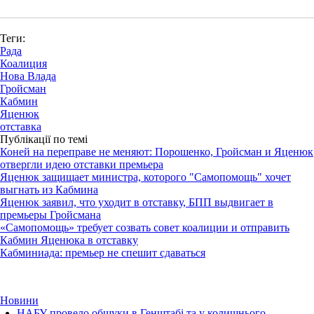
Теги:
Рада
Коалиция
Нова Влада
Гройсман
Кабмин
Яценюк
отставка
Публікації по темі
Коней на переправе не меняют: Порошенко, Гройсман и Яценюк
отвергли идею отставки премьера
Яценюк защищает министра, которого "Самопомощь" хочет
выгнать из Кабмина
Яценюк заявил, что уходит в отставку, БПП выдвигает в
премьеры Гройсмана
«Самопомощь» требует созвать совет коалиции и отправить
Кабмин Яценюка в отставку
Кабминиада: премьер не спешит сдаваться
Новини
НАБУ провело обшуки в Генштабі та у колишнього