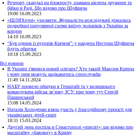
Речпорт, скандал на блокпосту, зламана щелепа дружини та
бійки в Раді. Що відомо про Шуфрича
19:00
16.09.2023
«ШЛЯХетні» ухилянти. Журналісти-розслідувачі дізнались
подробиці популярної схеми виїзду чоловіків з України за
кордон
14:10
16.09.2023
“Був одним із рупорів Кремля”: у нардепа Нестора Шуфрича
йдуть обшуки
10:18
15.09.2023
Всі новини
В Україні з'явився новий олігарх? Хто такий Максим Кріппа
і чому ним можуть зацікавитись спецслужби
11:49 14.11.2024
НАБУ провело обшуки в Генштабі та у колишнього
командувача військ зв’язку ЗСУ: при чому тут Сергій
Пашинський
15:08 14.05.2024
Наталія Холоденко взяла участь у благодійному проєкті для
українських дітей-сиріт
18:31 15.03.2024
Другий день поспіль в Севастополі «приліт»: що відомо про
масштабну «бавовну» в Криму