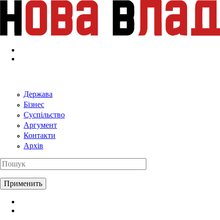
Перейти к основному содержанию
Держава
Бізнес
Суспільство
Аргумент
Контакти
Архів