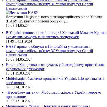
командувача військ зв’язку ЗСУ: при чому тут Сергій
Пашинський
Детективи Національного антикорупційного бюро України
(НАБУ) 25 квітня провели обшуки у...
15:08
14.05.24
В Україні з'явився новий олігарх? Хто такий Максим Кріппа
і чому ним можуть зацікавитись спецслужби
11:49
14.11.2024
НАБУ провело обшуки в Генштабі та у колишнього
командувача військ зв’язку ЗСУ: при чому тут Сергій
Пашинський
15:08
14.05.2024
Наталія Холоденко взяла участь у благодійному проєкті для
українських дітей-сиріт
18:31
15.03.2024
Мобілізація обмежено придатних в Україні. Що це означає і
особливості
09:55
14.10.2023
«Неслабке» питання. Мобілізація жінок в Україні: коротко
про головне
09:55
13.10.2023
Мобілізація в Україні. Повістки в парку, відсрочка з