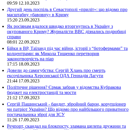
09:59
12.10.2023
Другий день поспіль в Севастополі «приліт»: що відомо про
масштабну «бавовну» в Криму
15:20
23.09.2023
Як росіянам вдалося швидко вторгнутись в Україну з
окупованого Криму? Журналісти ВВС дізнались подробиці
справи
08:01
22.09.2023
Бійки в ВР, Таїланд під час війни, історії з “ботофермами” та
колцентрами: як Микола Тищенко перетворив
законотворчість на піар
17:15
18.09.2023
Довели до самогубства: Сергій Хлань про смерть
ексочільника Херсонської ОДА Геннадія Лагути
21:44
17.09.2023
Політичне рішення? Єрмак забрав у відомства Кубракова
бюджет на електростанції та мости
21:12
17.09.2023
Сергій Пашинський - бандит, збройний барон, корупціонер
чи патріот України? Що відомо про найбільшого приватного
постачальника зброї для ЗСУ
11:26
17.09.2023
Речпорт, скандал на блокпосту, зламана щелепа дружини та