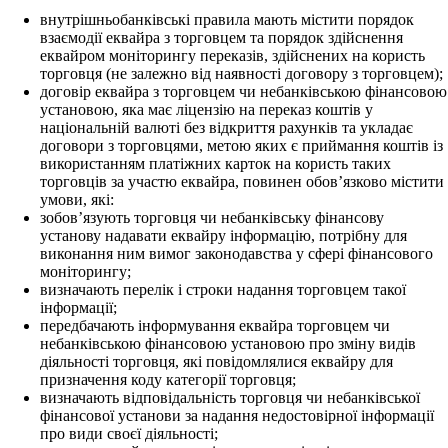
внутрішньобанківські правила мають містити порядок
взаємодії еквайра з торговцем та порядок здійснення
еквайром моніторингу переказів, здійснених на користь
торговця (не залежно від наявності договору з торговцем);
договір еквайра з торговцем чи небанківською фінансовою
установою, яка має ліцензію на переказ коштів у
національній валюті без відкриття рахунків та укладає
договори з торговцями, метою яких є приймання коштів із
використанням платіжних карток на користь таких
торговців за участю еквайра, повинен обов’язково містити
умови, які:
зобов’язують торговця чи небанківську фінансову
установу надавати еквайру інформацію, потрібну для
виконання ним вимог законодавства у сфері фінансового
моніторингу;
визначають перелік і строки надання торговцем такої
інформації;
передбачають інформування еквайра торговцем чи
небанківською фінансовою установою про зміну видів
діяльності торговця, які повідомлялися еквайру для
призначення коду категорії торговця;
визначають відповідальність торговця чи небанківської
фінансової установи за надання недостовірної інформації
про види своєї діяльності;