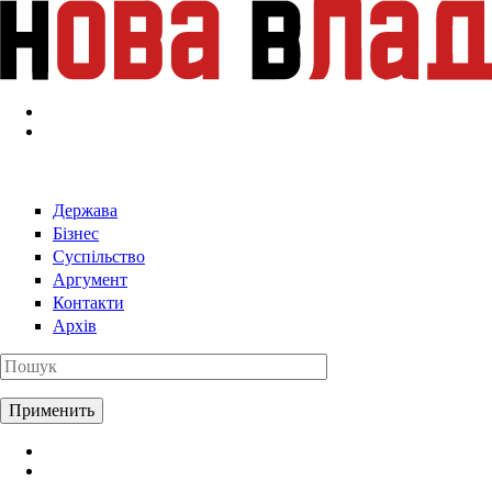
Перейти к основному содержанию
Держава
Бізнес
Суспільство
Аргумент
Контакти
Архів