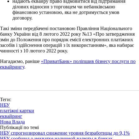
надають еквайру право відмовитися від підтримання
ділових відносин з торговцем чи небанківською
фінансовою установою, яка не дотримується умов
договору.
Такі зміни передбачені постановою Правління Національного
банку України від 8 лютого 2022 року №13 «Про затвердження
змін до Положення про порядок емісії електронних платіжних
засобів і здійснення операцій з їх використанням», яка набирає
чинності з 10 лютого 2022 року.
Нагадаємо, раніше
«ПриватБанк» поліпшив бізнесу послуги по
еквайрингу
.
Теги:
НБУ
платіжні картки
еквайринг
Нова Влада
Публікації по темі
НБУ спрогнозировал снижение уровня безработицы до 9,1%
НБУ сообщил о нехватке наличной валюты в банках