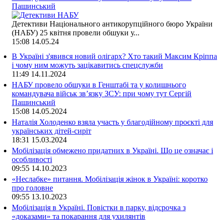
Пашинський
Детективи Національного антикорупційного бюро України
(НАБУ) 25 квітня провели обшуки у...
15:08
14.05.24
В Україні з'явився новий олігарх? Хто такий Максим Кріппа
і чому ним можуть зацікавитись спецслужби
11:49
14.11.2024
НАБУ провело обшуки в Генштабі та у колишнього
командувача військ зв’язку ЗСУ: при чому тут Сергій
Пашинський
15:08
14.05.2024
Наталія Холоденко взяла участь у благодійному проєкті для
українських дітей-сиріт
18:31
15.03.2024
Мобілізація обмежено придатних в Україні. Що це означає і
особливості
09:55
14.10.2023
«Неслабке» питання. Мобілізація жінок в Україні: коротко
про головне
09:55
13.10.2023
Мобілізація в Україні. Повістки в парку, відсрочка з
«доказами» та покарання для ухилянтів