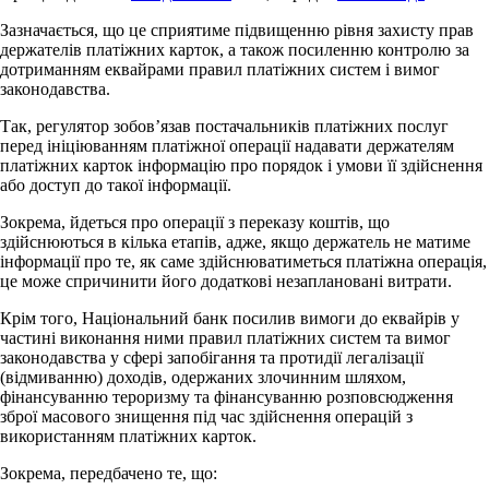
Зазначається, що це сприятиме підвищенню рівня захисту прав
держателів платіжних карток, а також посиленню контролю за
дотриманням еквайрами правил платіжних систем і вимог
законодавства.
Так, регулятор зобов’язав постачальників платіжних послуг
перед ініціюванням платіжної операції надавати держателям
платіжних карток інформацію про порядок і умови її здійснення
або доступ до такої інформації.
Зокрема, йдеться про операції з переказу коштів, що
здійснюються в кілька етапів, адже, якщо держатель не матиме
інформації про те, як саме здійснюватиметься платіжна операція,
це може спричинити його додаткові незаплановані витрати.
Крім того, Національний банк посилив вимоги до еквайрів у
частині виконання ними правил платіжних систем та вимог
законодавства у сфері запобігання та протидії легалізації
(відмиванню) доходів, одержаних злочинним шляхом,
фінансуванню тероризму та фінансуванню розповсюдження
зброї масового знищення під час здійснення операцій з
використанням платіжних карток.
Зокрема, передбачено те, що: