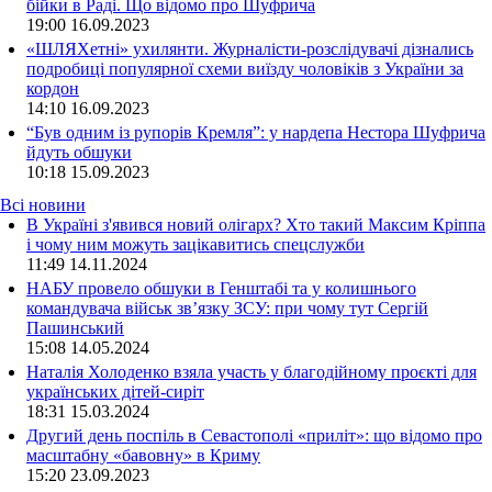
бійки в Раді. Що відомо про Шуфрича
19:00
16.09.2023
«ШЛЯХетні» ухилянти. Журналісти-розслідувачі дізнались
подробиці популярної схеми виїзду чоловіків з України за
кордон
14:10
16.09.2023
“Був одним із рупорів Кремля”: у нардепа Нестора Шуфрича
йдуть обшуки
10:18
15.09.2023
Всі новини
В Україні з'явився новий олігарх? Хто такий Максим Кріппа
і чому ним можуть зацікавитись спецслужби
11:49 14.11.2024
НАБУ провело обшуки в Генштабі та у колишнього
командувача військ зв’язку ЗСУ: при чому тут Сергій
Пашинський
15:08 14.05.2024
Наталія Холоденко взяла участь у благодійному проєкті для
українських дітей-сиріт
18:31 15.03.2024
Другий день поспіль в Севастополі «приліт»: що відомо про
масштабну «бавовну» в Криму
15:20 23.09.2023