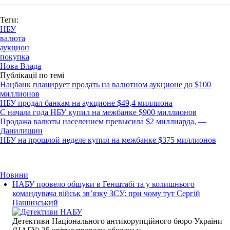
Теги:
НБУ
валюта
аукцион
покупка
Нова Влада
Публікації по темі
Нацбанк планирует продать на валютном аукционе до $100
миллионов
НБУ продал банкам на аукционе $49,4 миллиона
С начала года НБУ купил на межбанке $900 миллионов
Продажа валюты населением превысила $2 миллиарда, —
Данилишин
НБУ на прошлой неделе купил на межбанке $375 миллионов
Новини
НАБУ провело обшуки в Генштабі та у колишнього
командувача військ зв’язку ЗСУ: при чому тут Сергій
Пашинський
Детективи Національного антикорупційного бюро України