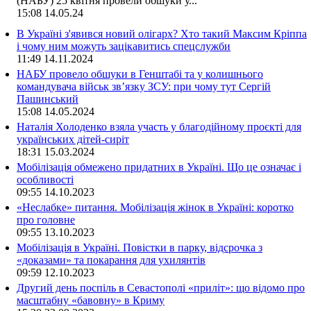
(НАБУ) 25 квітня провели обшуки у...
15:08
14.05.24
В Україні з'явився новий олігарх? Хто такий Максим Кріппа
і чому ним можуть зацікавитись спецслужби
11:49
14.11.2024
НАБУ провело обшуки в Генштабі та у колишнього
командувача військ зв’язку ЗСУ: при чому тут Сергій
Пашинський
15:08
14.05.2024
Наталія Холоденко взяла участь у благодійному проєкті для
українських дітей-сиріт
18:31
15.03.2024
Мобілізація обмежено придатних в Україні. Що це означає і
особливості
09:55
14.10.2023
«Неслабке» питання. Мобілізація жінок в Україні: коротко
про головне
09:55
13.10.2023
Мобілізація в Україні. Повістки в парку, відсрочка з
«доказами» та покарання для ухилянтів
09:59
12.10.2023
Другий день поспіль в Севастополі «приліт»: що відомо про
масштабну «бавовну» в Криму