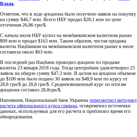
Влада
.
Отметим, что в ходе аукциона было получено заявок на покупку
на сумму $46,7 млн. Всего НБУ продал $28,1 млн по цене
отсечения 26,86 грн/$.
С начала июля НБУ купил на межбанковском валютном рынке
$99 млн и продал $163 млн. Таким образом, чистая продажа
валюты Нацбанком на межбанковском валютном рынке в июле
составила около $63 млн.
В последний раз Нацбанк проводил аукцион по продаже
валюты 23 января 2018 года. Тогда центробанк удовлетворил 25
заявок на общую сумму $47,3 млн. В целом на аукцион объемом
до $100 млн было подано 30 заявок на $48,9 млн по курсу от
28,8 грн/$ до 28,8 грн/$. Средневзвешенный курс по итогам
аукциона составил 28,8грн/$.
Напомним, Национальный банк Украины
пересмотрел методику
расчета официального курса гривны
, осовременил источники
данных, используемых для его расчета и приблизил время его
обнародования.