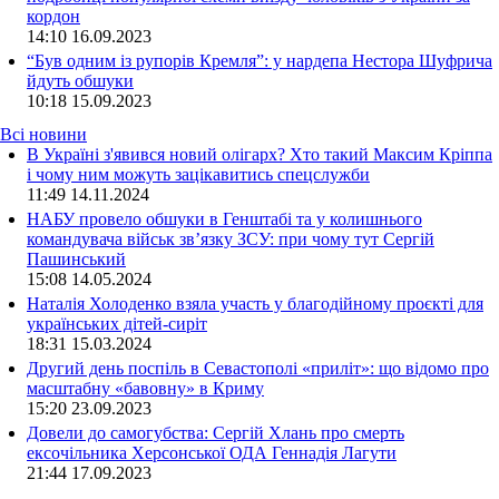
кордон
14:10
16.09.2023
“Був одним із рупорів Кремля”: у нардепа Нестора Шуфрича
йдуть обшуки
10:18
15.09.2023
Всі новини
В Україні з'явився новий олігарх? Хто такий Максим Кріппа
і чому ним можуть зацікавитись спецслужби
11:49 14.11.2024
НАБУ провело обшуки в Генштабі та у колишнього
командувача військ зв’язку ЗСУ: при чому тут Сергій
Пашинський
15:08 14.05.2024
Наталія Холоденко взяла участь у благодійному проєкті для
українських дітей-сиріт
18:31 15.03.2024
Другий день поспіль в Севастополі «приліт»: що відомо про
масштабну «бавовну» в Криму
15:20 23.09.2023
Довели до самогубства: Сергій Хлань про смерть
ексочільника Херсонської ОДА Геннадія Лагути
21:44 17.09.2023