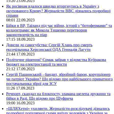
15:20
23.09.2023
Як росіянам вдалося швидко вторгнутись в Україну з
окупованого Криму? Журналісти ВВС дізнались подробиці
справи
08:01
22.09.2023
Бійки в ВР, Таїланд під час війни, історії з “ботофермами” та
колцентрами: як Микола Тищенко перетворив
законотворчість на піар
17:15
18.09.2023
Довели до самогубства: Сергій Хлань про смерть
ексочільника Херсонської ОДА Геннадія Лагути
21:44
17.09.2023
Політичне рішення? Єрмак забрав у відомства Кубракова
бюджет на електростанції та мости
21:12
17.09.2023
Сергій Пашинський - бандит, збройний барон, корупціонер
чи патріот України? Що відомо про найбільшого приватного
постачальника зброї для ЗСУ
11:26
17.09.2023
Речпорт, скандал на блокпосту, зламана щелепа дружини та
бійки в Раді. Що відомо про Шуфрича
19:00
16.09.2023
«ШЛЯХетні» ухилянти. Журналісти-розслідувачі дізнались
подробиці популярної схеми виїзду чоловіків з України за