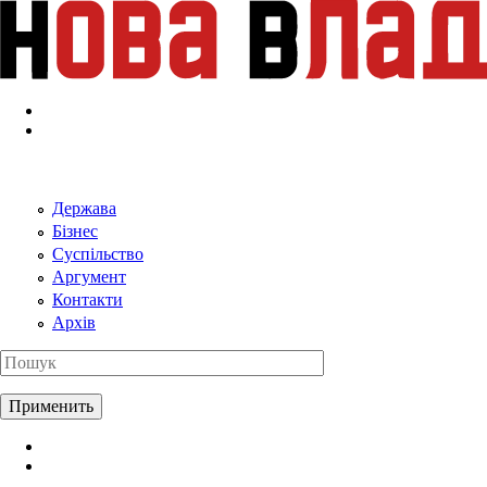
Перейти к основному содержанию
Держава
Бізнес
Суспільство
Аргумент
Контакти
Архів