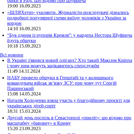
бійки в Раді. Що відомо про Шуфрича
19:00
16.09.2023
«ШЛЯХетні» ухилянти. Журналісти-розслідувачі дізнались
подробиці популярної схеми виїзду чоловіків з України за
кордон
14:10
16.09.2023
“Був одним із рупорів Кремля”: у нардепа Нестора Шуфрича
йдуть обшуки
10:18
15.09.2023
Всі новини
В Україні з'явився новий олігарх? Хто такий Максим Кріппа
і чому ним можуть зацікавитись спецслужби
11:49 14.11.2024
НАБУ провело обшуки в Генштабі та у колишнього
командувача військ зв’язку ЗСУ: при чому тут Сергій
Пашинський
15:08 14.05.2024
Наталія Холоденко взяла участь у благодійному проєкті для
українських дітей-сиріт
18:31 15.03.2024
Другий день поспіль в Севастополі «приліт»: що відомо про
масштабну «бавовну» в Криму
15:20 23.09.2023