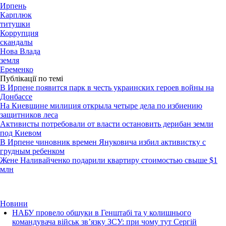
Ирпень
Карплюк
титушки
Коррупция
скандалы
Нова Влада
земля
Еременко
Публікації по темі
В Ирпене появится парк в честь украинских героев войны на
Донбассе
На Киевщине милиция открыла четыре дела по избиению
защитников леса
Активисты потребовали от власти остановить дерибан земли
под Киевом
В Ирпене чиновник времен Януковича избил активистку с
грудным ребенком
Жене Наливайченко подарили квартиру стоимостью свыше $1
млн
Новини
НАБУ провело обшуки в Генштабі та у колишнього
командувача військ зв’язку ЗСУ: при чому тут Сергій