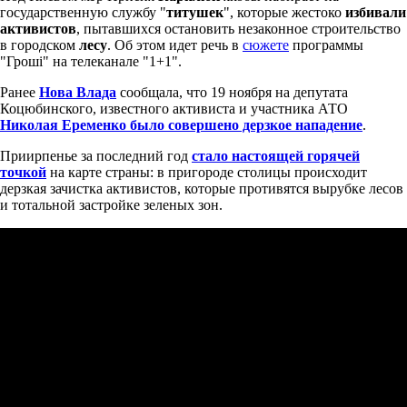
государственную службу "
титушек
", которые жестоко
избивали
активистов
, пытавшихся остановить незаконное строительство
в городском
лесу
. Об этом идет речь в
сюжете
программы
"Гроші" на телеканале "1+1".
Ранее
Нова Влада
сообщала, что 19 ноября на депутата
Коцюбинского, известного активиста и участника АТО
Николая Eременко было совершено дерзкое нападение
.
Приирпенье за последний год
стало настоящей горячей
точкой
на карте страны: в пригороде столицы происходит
дерзкая зачистка активистов, которые противятся вырубке лесов
и тотальной застройке зеленых зон.