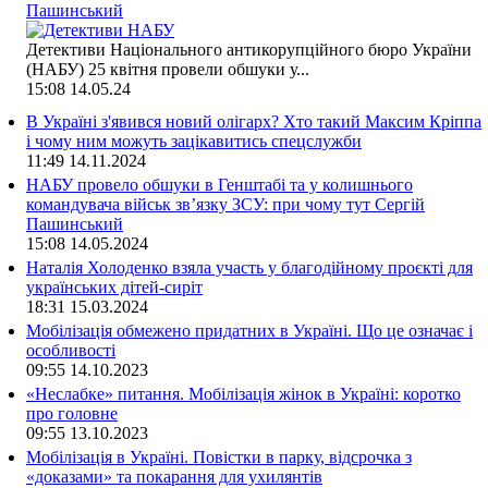
Пашинський
Детективи Національного антикорупційного бюро України
(НАБУ) 25 квітня провели обшуки у...
15:08
14.05.24
В Україні з'явився новий олігарх? Хто такий Максим Кріппа
і чому ним можуть зацікавитись спецслужби
11:49
14.11.2024
НАБУ провело обшуки в Генштабі та у колишнього
командувача військ зв’язку ЗСУ: при чому тут Сергій
Пашинський
15:08
14.05.2024
Наталія Холоденко взяла участь у благодійному проєкті для
українських дітей-сиріт
18:31
15.03.2024
Мобілізація обмежено придатних в Україні. Що це означає і
особливості
09:55
14.10.2023
«Неслабке» питання. Мобілізація жінок в Україні: коротко
про головне
09:55
13.10.2023
Мобілізація в Україні. Повістки в парку, відсрочка з
«доказами» та покарання для ухилянтів