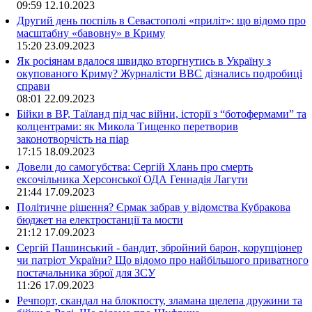
09:59
12.10.2023
Другий день поспіль в Севастополі «приліт»: що відомо про
масштабну «бавовну» в Криму
15:20
23.09.2023
Як росіянам вдалося швидко вторгнутись в Україну з
окупованого Криму? Журналісти ВВС дізнались подробиці
справи
08:01
22.09.2023
Бійки в ВР, Таїланд під час війни, історії з “ботофермами” та
колцентрами: як Микола Тищенко перетворив
законотворчість на піар
17:15
18.09.2023
Довели до самогубства: Сергій Хлань про смерть
ексочільника Херсонської ОДА Геннадія Лагути
21:44
17.09.2023
Політичне рішення? Єрмак забрав у відомства Кубракова
бюджет на електростанції та мости
21:12
17.09.2023
Сергій Пашинський - бандит, збройний барон, корупціонер
чи патріот України? Що відомо про найбільшого приватного
постачальника зброї для ЗСУ
11:26
17.09.2023
Речпорт, скандал на блокпосту, зламана щелепа дружини та