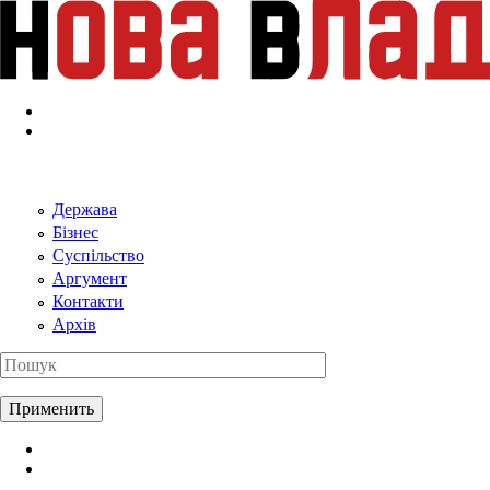
Перейти к основному содержанию
Держава
Бізнес
Суспільство
Аргумент
Контакти
Архів