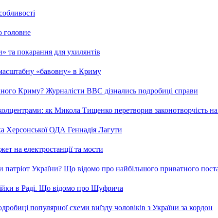
особливості
о головне
ми» та покарання для ухилянтів
 масштабну «бавовну» в Криму
ваного Криму? Журналісти ВВС дізнались подробиці справи
та колцентрами: як Микола Тищенко перетворив законотворчість на
ка Херсонської ОДА Геннадія Лагути
ет на електростанції та мости
и патріот України? Що відомо про найбільшого приватного пост
бійки в Раді. Що відомо про Шуфрича
робиці популярної схеми виїзду чоловіків з України за кордон