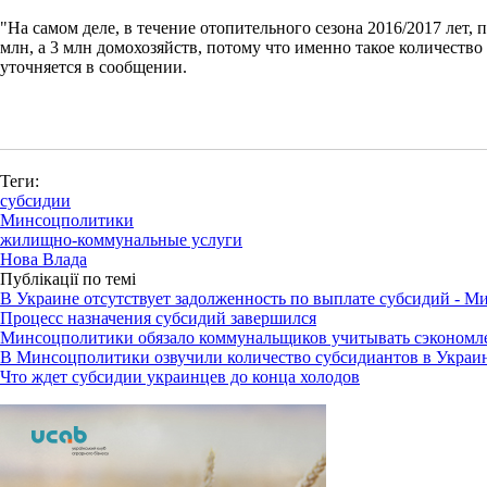
"На самом деле, в течение отопительного сезона 2016/2017 лет
млн, а 3 млн домохозяйств, потому что именно такое количеств
уточняется в сообщении.
Теги:
субсидии
Минсоцполитики
жилищно-коммунальные услуги
Нова Влада
Публікації по темі
В Украине отсутствует задолженность по выплате субсидий - 
Процесс назначения субсидий завершился
Минсоцполитики обязало коммунальщиков учитывать сэкономл
В Минсоцполитики озвучили количество субсидиантов в Украи
Что ждет субсидии украинцев до конца холодов