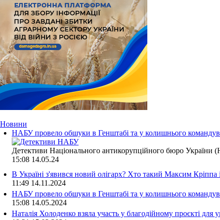
Новини
НАБУ провело обшуки в Генштабі та у колишнього командува
Детективи Національного антикорупційного бюро України (Н
15:08
14.05.24
В Україні з'явився новий олігарх? Хто такий Максим Кріппа
11:49
14.11.2024
НАБУ провело обшуки в Генштабі та у колишнього командува
15:08
14.05.2024
Наталія Холоденко взяла участь у благодійному проєкті для у