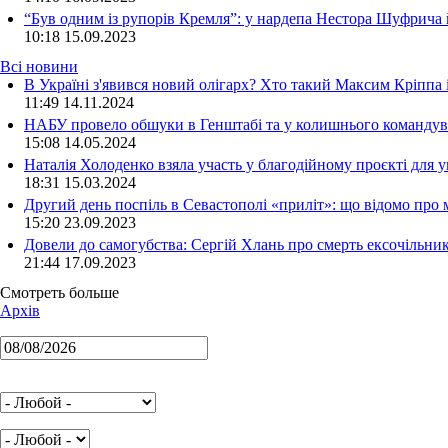
“Був одним із рупорів Кремля”: у нардепа Нестора Шуфрича
10:18
15.09.2023
Всі новини
В Україні з'явився новий олігарх? Хто такий Максим Кріппа
11:49 14.11.2024
НАБУ провело обшуки в Генштабі та у колишнього командува
15:08 14.05.2024
Наталія Холоденко взяла участь у благодійному проєкті для у
18:31 15.03.2024
Другий день поспіль в Севастополі «приліт»: що відомо про
15:20 23.09.2023
Довели до самогубства: Сергій Хлань про смерть ексочільни
21:44 17.09.2023
Смотреть больше
Архів