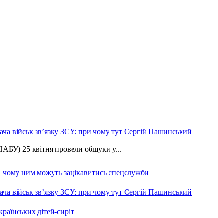
ча військ зв’язку ЗСУ: при чому тут Сергій Пашинський
АБУ) 25 квітня провели обшуки у...
 і чому ним можуть зацікавитись спецслужби
ча військ зв’язку ЗСУ: при чому тут Сергій Пашинський
країнських дітей-сиріт