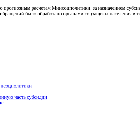
, по прогнозным расчетам Минсоцполитики, за назначением субс
о обращений было обработано органами соцзащиты населения в т
Минсоцполитики
енную часть субсидии
не