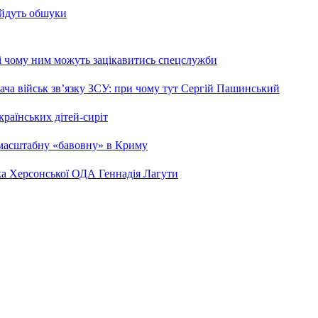
 йдуть обшуки
 і чому ним можуть зацікавитись спецслужби
ча військ зв’язку ЗСУ: при чому тут Сергій Пашинський
країнських дітей-сиріт
 масштабну «бавовну» в Криму
ка Херсонської ОДА Геннадія Лагути