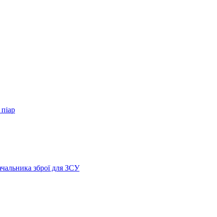
 піар
ачальника зброї для ЗСУ