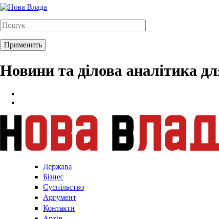
Новини та ділова аналітика д
Держава
Бізнес
Суспільство
Аргумент
Контакти
Архів