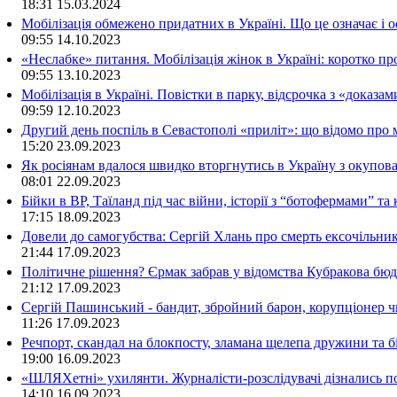
18:31
15.03.2024
Мобілізація обмежено придатних в Україні. Що це означає і 
09:55
14.10.2023
«Неслабке» питання. Мобілізація жінок в Україні: коротко пр
09:55
13.10.2023
Мобілізація в Україні. Повістки в парку, відсрочка з «доказа
09:59
12.10.2023
Другий день поспіль в Севастополі «приліт»: що відомо про
15:20
23.09.2023
Як росіянам вдалося швидко вторгнутись в Україну з окупо
08:01
22.09.2023
Бійки в ВР, Таїланд під час війни, історії з “ботофермами” 
17:15
18.09.2023
Довели до самогубства: Сергій Хлань про смерть ексочільни
21:44
17.09.2023
Політичне рішення? Єрмак забрав у відомства Кубракова бюдж
21:12
17.09.2023
Сергій Пашинський - бандит, збройний барон, корупціонер ч
11:26
17.09.2023
Речпорт, скандал на блокпосту, зламана щелепа дружини та 
19:00
16.09.2023
«ШЛЯХетні» ухилянти. Журналісти-розслідувачі дізнались под
14:10
16.09.2023