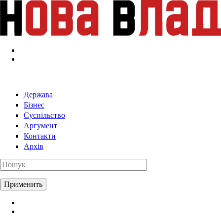
Перейти к основному содержанию
Держава
Бізнес
Суспільство
Аргумент
Контакти
Архів