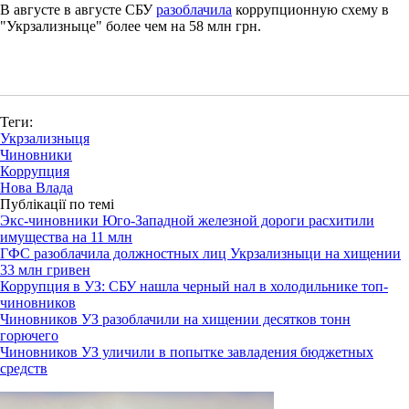
В августе в августе СБУ
разоблачила
коррупционную схему в
"Укрзализныце" более чем на 58 млн грн.
Теги:
Укрзализныця
Чиновники
Коррупция
Нова Влада
Публікації по темі
Экс-чиновники Юго-Западной железной дороги расхитили
имущества на 11 млн
ГФС разоблачила должностных лиц Укрзализныци на хищении
33 млн гривен
Коррупция в УЗ: СБУ нашла черный нал в холодильнике топ-
чиновников
Чиновников УЗ разоблачили на хищении десятков тонн
горючего
Чиновников УЗ уличили в попытке завладения бюджетных
средств