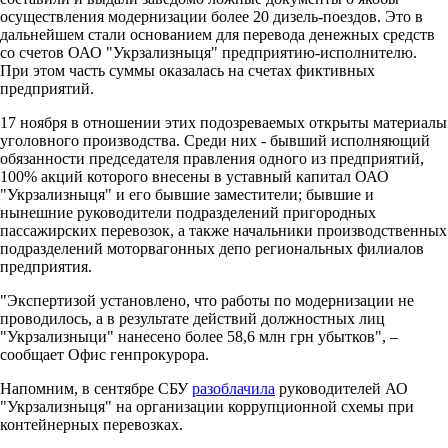
осуществления модернизации более 20 дизель-поездов. Это в
дальнейшем стали основанием для перевода денежных средств
со счетов ОАО "Укрзализныця" предприятию-исполнителю.
При этом часть суммы оказалась на счетах фиктивных
предприятий.
17 ноября в отношении этих подозреваемых открыты материалы
уголовного производства. Среди них - бывший исполняющий
обязанности председателя правления одного из предприятий,
100% акций которого внесены в уставный капитал ОАО
"Укрзализныця" и его бывшие заместители; бывшие и
нынешние руководители подразделений пригородных
пассажирских перевозок, а также начальники производственных
подразделений моторвагонных депо региональных филиалов
предприятия.
"Экспертизой установлено, что работы по модернизации не
проводилось, а в результате действий должностных лиц
"Укрзализныци" нанесено более 58,6 млн грн убытков", –
сообщает Офис генпрокурора.
Напомним, в сентябре СБУ
разоблачила
руководителей АО
"Укрзализныця" на организации коррупционной схемы при
контейнерных перевозках.