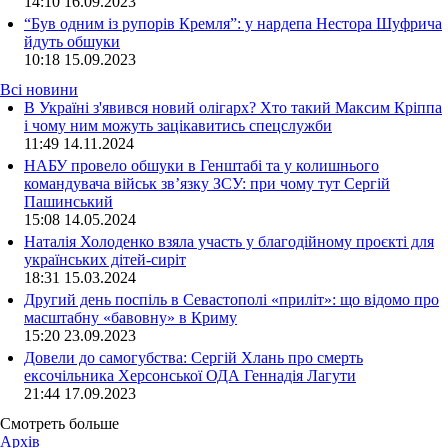
14:10
16.09.2023
“Був одним із рупорів Кремля”: у нардепа Нестора Шуфрича
йдуть обшуки
10:18
15.09.2023
Всі новини
В Україні з'явився новий олігарх? Хто такий Максим Кріппа
і чому ним можуть зацікавитись спецслужби
11:49 14.11.2024
НАБУ провело обшуки в Генштабі та у колишнього
командувача військ зв’язку ЗСУ: при чому тут Сергій
Пашинський
15:08 14.05.2024
Наталія Холоденко взяла участь у благодійному проєкті для
українських дітей-сиріт
18:31 15.03.2024
Другий день поспіль в Севастополі «приліт»: що відомо про
масштабну «бавовну» в Криму
15:20 23.09.2023
Довели до самогубства: Сергій Хлань про смерть
ексочільника Херсонської ОДА Геннадія Лагути
21:44 17.09.2023
Смотреть больше
Архів