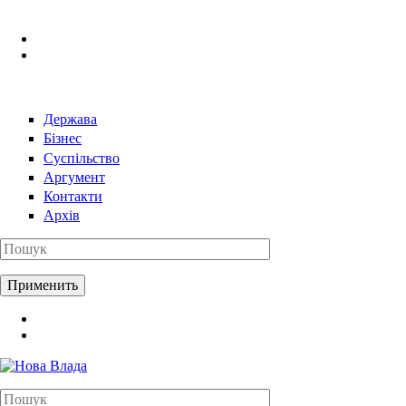
Перейти к основному содержанию
Держава
Бізнес
Суспільство
Аргумент
Контакти
Архів