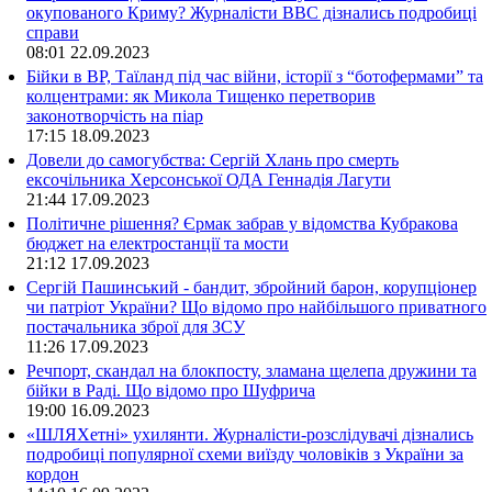
окупованого Криму? Журналісти ВВС дізнались подробиці
справи
08:01
22.09.2023
Бійки в ВР, Таїланд під час війни, історії з “ботофермами” та
колцентрами: як Микола Тищенко перетворив
законотворчість на піар
17:15
18.09.2023
Довели до самогубства: Сергій Хлань про смерть
ексочільника Херсонської ОДА Геннадія Лагути
21:44
17.09.2023
Політичне рішення? Єрмак забрав у відомства Кубракова
бюджет на електростанції та мости
21:12
17.09.2023
Сергій Пашинський - бандит, збройний барон, корупціонер
чи патріот України? Що відомо про найбільшого приватного
постачальника зброї для ЗСУ
11:26
17.09.2023
Речпорт, скандал на блокпосту, зламана щелепа дружини та
бійки в Раді. Що відомо про Шуфрича
19:00
16.09.2023
«ШЛЯХетні» ухилянти. Журналісти-розслідувачі дізнались
подробиці популярної схеми виїзду чоловіків з України за
кордон