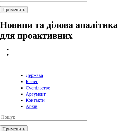
Новини та ділова аналітика
для проактивних
Держава
Бізнес
Суспільство
Аргумент
Контакти
Архів