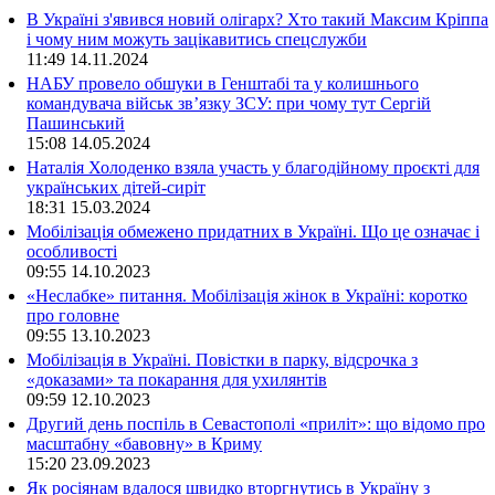
В Україні з'явився новий олігарх? Хто такий Максим Кріппа
і чому ним можуть зацікавитись спецслужби
11:49
14.11.2024
НАБУ провело обшуки в Генштабі та у колишнього
командувача військ зв’язку ЗСУ: при чому тут Сергій
Пашинський
15:08
14.05.2024
Наталія Холоденко взяла участь у благодійному проєкті для
українських дітей-сиріт
18:31
15.03.2024
Мобілізація обмежено придатних в Україні. Що це означає і
особливості
09:55
14.10.2023
«Неслабке» питання. Мобілізація жінок в Україні: коротко
про головне
09:55
13.10.2023
Мобілізація в Україні. Повістки в парку, відсрочка з
«доказами» та покарання для ухилянтів
09:59
12.10.2023
Другий день поспіль в Севастополі «приліт»: що відомо про
масштабну «бавовну» в Криму
15:20
23.09.2023
Як росіянам вдалося швидко вторгнутись в Україну з