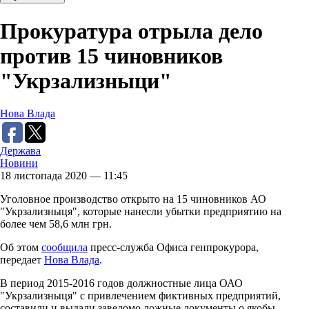
Прокуратура отрыла дело
против 15 чиновников
"Укрзализныци"
Нова Влада
Держава
Новини
18 листопада 2020 — 11:45
Уголовное производство открыто на 15 чиновников АО
"Укрзализныця", которые нанесли убытки предприятию на
более чем 58,6 млн грн.
Об этом
сообщила
пресс-служба Офиса генпрокурора,
передает
Нова Влада
.
В период 2015-2016 годов должностные лица ОАО
"Укрзализныця" с привлечением фиктивных предприятий,
составили и выдали заведомо ложные документы о якобы