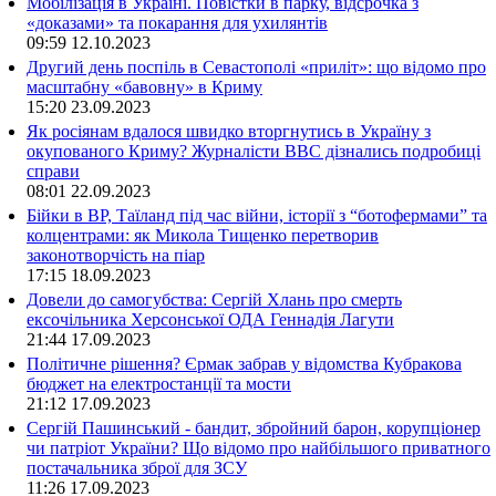
Мобілізація в Україні. Повістки в парку, відсрочка з
«доказами» та покарання для ухилянтів
09:59
12.10.2023
Другий день поспіль в Севастополі «приліт»: що відомо про
масштабну «бавовну» в Криму
15:20
23.09.2023
Як росіянам вдалося швидко вторгнутись в Україну з
окупованого Криму? Журналісти ВВС дізнались подробиці
справи
08:01
22.09.2023
Бійки в ВР, Таїланд під час війни, історії з “ботофермами” та
колцентрами: як Микола Тищенко перетворив
законотворчість на піар
17:15
18.09.2023
Довели до самогубства: Сергій Хлань про смерть
ексочільника Херсонської ОДА Геннадія Лагути
21:44
17.09.2023
Політичне рішення? Єрмак забрав у відомства Кубракова
бюджет на електростанції та мости
21:12
17.09.2023
Сергій Пашинський - бандит, збройний барон, корупціонер
чи патріот України? Що відомо про найбільшого приватного
постачальника зброї для ЗСУ
11:26
17.09.2023