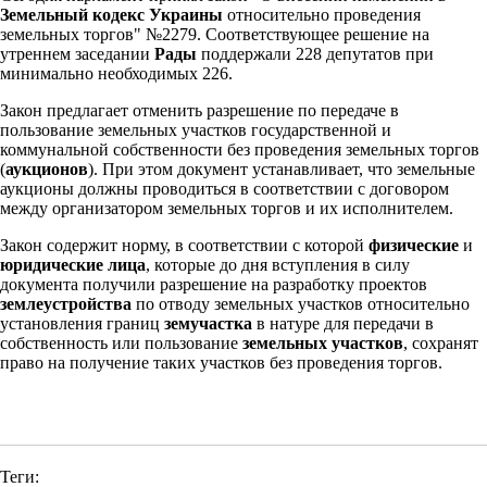
Земельный кодекс Украины
относительно проведения
земельных торгов" №2279. Соответствующее решение на
утреннем заседании
Рады
поддержали 228 депутатов при
минимально необходимых 226.
Закон предлагает отменить разрешение по передаче в
пользование земельных участков государственной и
коммунальной собственности без проведения земельных торгов
(
аукционов
). При этом документ устанавливает, что земельные
аукционы должны проводиться в соответствии с договором
между организатором земельных торгов и их исполнителем.
Закон содержит норму, в соответствии с которой
физические
и
юридические лица
, которые до дня вступления в силу
документа получили разрешение на разработку проектов
землеустройства
по отводу земельных участков относительно
установления границ
земучастка
в натуре для передачи в
собственность или пользование
земельных участков
, сохранят
право на получение таких участков без проведения торгов.
Теги: