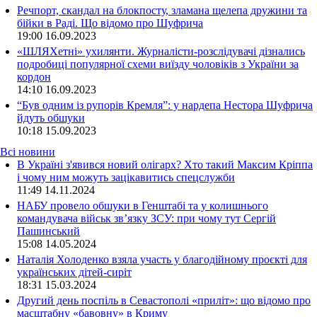
Речпорт, скандал на блокпосту, зламана щелепа дружини та
бійки в Раді. Що відомо про Шуфрича
19:00
16.09.2023
«ШЛЯХетні» ухилянти. Журналісти-розслідувачі дізнались
подробиці популярної схеми виїзду чоловіків з України за
кордон
14:10
16.09.2023
“Був одним із рупорів Кремля”: у нардепа Нестора Шуфрича
йдуть обшуки
10:18
15.09.2023
Всі новини
В Україні з'явився новий олігарх? Хто такий Максим Кріппа
і чому ним можуть зацікавитись спецслужби
11:49 14.11.2024
НАБУ провело обшуки в Генштабі та у колишнього
командувача військ зв’язку ЗСУ: при чому тут Сергій
Пашинський
15:08 14.05.2024
Наталія Холоденко взяла участь у благодійному проєкті для
українських дітей-сиріт
18:31 15.03.2024
Другий день поспіль в Севастополі «приліт»: що відомо про
масштабну «бавовну» в Криму