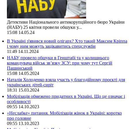
Детективи Національного антикорупційного бюро України
(НАБУ) 25 квітня провели обшуки у...
15:08
14.05.24
В Україні з'явився новий олігарх? Хто такий Максим Кріппа
і чому ним можуть зацікавитись спецслужби
11:49
14.11.2024
НАБУ провело обшуки в Генштабі та у колишнього
командувача військ зв’язку ЗСУ: при чому тут Сергій
Пашинський
15:08
14.05.2024
Наталія Холоденко взяла участь у благодійному проєкті для
українських дітей-сиріт
18:31
15.03.2024
Мобілізація обмежено придатних в Україні. Що це означає і
особливості
09:55
14.10.2023
«Неслабке» питання. Мобілізація жінок в Україні: коротко
про головне
09:55
13.10.2023