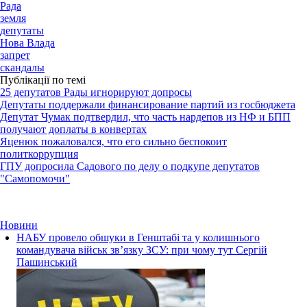
Рада
земля
депутаты
Нова Влада
запрет
скандалы
Публікації по темі
25 депутатов Рады игнорируют допросы
Депутаты поддержали финансирование партий из госбюджета
Депутат Чумак подтвердил, что часть нардепов из НФ и БПП
получают доплаты в конвертах
Яценюк пожаловался, что его сильно беспокоит
политкоррупция
ГПУ допросила Садового по делу о подкупе депутатов
"Самопомочи"
Новини
НАБУ провело обшуки в Генштабі та у колишнього
командувача військ зв’язку ЗСУ: при чому тут Сергій
Пашинський