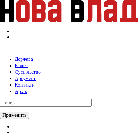
Перейти к основному содержанию
Держава
Бізнес
Суспільство
Аргумент
Контакти
Архів