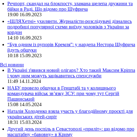
Речпорт, скандал на блокпосту, зламана щелепа дружини та
бійки в Раді. Що відомо про Шуфрича
19:00
16.09.2023
«ШЛЯХетні» ухилянти. Журналісти-розслідувачі дізнались
подробиці популярної схеми виїзду чоловіків з України за
кордон
14:10
16.09.2023
“Був одним із рупорів Кремля”: у нардепа Нестора Шуфрича
йдуть обшуки
10:18
15.09.2023
Всі новини
В Україні з'явився новий олігарх? Хто такий Максим Кріппа
і чому ним можуть зацікавитись спецслужби
11:49 14.11.2024
НАБУ провело обшуки в Генштабі та у колишнього
командувача військ зв’язку ЗСУ: при чому тут Сергій
Пашинський
15:08 14.05.2024
Наталія Холоденко взяла участь у благодійному проєкті для
українських дітей-сиріт
18:31 15.03.2024
Другий день поспіль в Севастополі «приліт»: що відомо про
масштабну «бавовну» в Криму