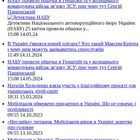
НАБУ провело обшуки в Генштабі та у колишнього
командувача військ зв’язку ЗСУ: при чому тут Сергій
Пашинський
Детективи Національного антикорупційного бюро України
(НАБУ) 25 квітня провели обшуки у...
15:08
14.05.24
В Україні з'явився новий олігарх? Хто такий Максим Кріппа
і чому ним можуть зацікавитись спецслужби
11:49
14.11.2024
НАБУ провело обшуки в Генштабі та у колишнього
командувача військ зв’язку ЗСУ: при чому тут Сергій
Пашинський
15:08
14.05.2024
Наталія Холоденко взяла участь у благодійному проєкті для
українських дітей-сиріт
18:31
15.03.2024
Мобілізація обмежено придатних в Україні. Що це означає і
особливості
09:55
14.10.2023
«Неслабке» питання. Мобілізація жінок в Україні: коротко
про головне
09:55
13.10.2023
Мобілізація в Україні. Повістки в парку, відсрочка з