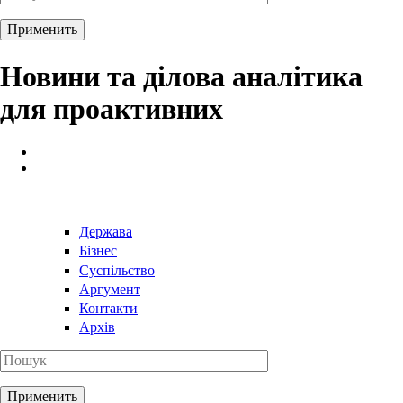
Новини та ділова аналітика
для проактивних
Держава
Бізнес
Суспільство
Аргумент
Контакти
Архів