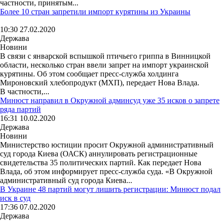
частности, принятым...
Более 10 стран запретили импорт курятины из Украины
10:30 27.02.2020
Держава
Новини
В связи с январской вспышкой птичьего гриппа в Винницкой
области, несколько стран ввели запрет на импорт украинской
курятины. Об этом сообщает пресс-служба холдинга
Мироновский хлебопродукт (МХП), передает Нова Влада.
В частности,...
Минюст направил в Окружной админсуд уже 35 исков о запрете
ряда партий
16:31 10.02.2020
Держава
Новини
Министерство юстиции просит Окружной административный
суд города Киева (ОАСК) аннулировать регистрационные
свидетельства 35 политических партий. Как передает Нова
Влада, об этом информирует пресс-служба суда. «В Окружной
административный суд города Киева...
В Украине 48 партий могут лишить регистрации: Минюст подал
иск в суд
17:36 07.02.2020
Держава