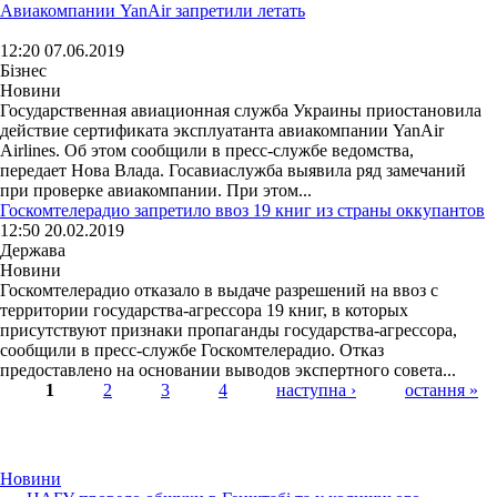
Авиакомпании YanAir запретили летать
12:20 07.06.2019
Бізнес
Новини
Государственная авиационная служба Украины приостановила
действие сертификата эксплуатанта авиакомпании YanAir
Airlines. Об этом сообщили в пресс-службе ведомства,
передает Нова Влада. Госавиаслужба выявила ряд замечаний
при проверке авиакомпании. При этом...
Госкомтелерадио запретило ввоз 19 книг из страны оккупантов
12:50 20.02.2019
Держава
Новини
Госкомтелерадио отказало в выдаче разрешений на ввоз с
территории государства-агрессора 19 книг, в которых
присутствуют признаки пропаганды государства-агрессора,
сообщили в пресс-службе Госкомтелерадио. Отказ
предоставлено на основании выводов экспертного совета...
1
2
3
4
наступна ›
остання »
Страницы
Новини