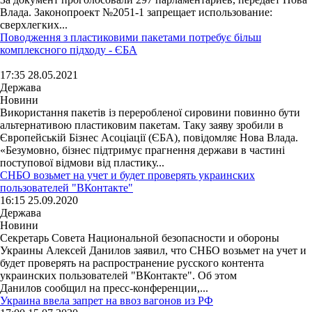
Влада. Законопроект №2051-1 запрещает использование:
сверхлегких...
Поводження з пластиковими пакетами потребує більш
комплексного підходу - ЄБА
17:35 28.05.2021
Держава
Новини
Використання пакетів із переробленої сировини повинно бути
альтернативою пластиковим пакетам. Таку заяву зробили в
Європейській Бізнес Асоціації (ЄБА), повідомляє Нова Влада.
«Безумовно, бізнес підтримує прагнення держави в частині
поступової відмови від пластику...
СНБО возьмет на учет и будет проверять украинских
пользователей "ВКонтакте"
16:15 25.09.2020
Держава
Новини
Секретарь Совета Национальной безопасности и обороны
Украины Алексей Данилов заявил, что СНБО возьмет на учет и
будет проверять на распространение русского контента
украинских пользователей "ВКонтакте". Об этом
Данилов сообщил на пресс-конференции,...
Украина ввела запрет на ввоз вагонов из РФ