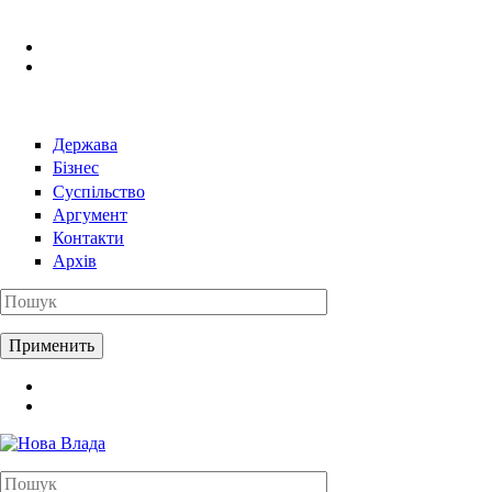
Перейти к основному содержанию
Держава
Бізнес
Суспільство
Аргумент
Контакти
Архів