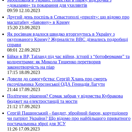
«доказами» та покарання для ухилянтів
09:59
12.10.2023
Другий день поспіль в Севастополі «приліт»: що відомо про
масштабну «бавовну» в Криму
15:20
23.09.2023
Як росіянам вдалося швидко вторгнутись в Україну з
окупованого Криму? Журналісти ВВС дізнались подробиці
справи
08:01
22.09.2023
Бійки в ВР, Таїланд під час війни, історії з “ботофермами” та
колцентрами: як Микола Тищенко перетворив
законотворчість на піар
17:15
18.09.2023
Довели до самогубства: Сергій Хлань про смерть
ексочільника Херсонської ОДА Геннадія Лагути
21:44
17.09.2023
Політичне рішення? Єрмак забрав у відомства Кубракова
бюджет на електростанції та мости
21:12
17.09.2023
Сергій Пашинський - бандит, збройний барон, корупціонер
чи патріот України? Що відомо про найбільшого приватного
постачальника зброї для ЗСУ
11:26
17.09.2023