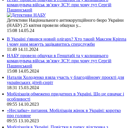
командувача військ зв’язку ЗСУ: при чому тут Сергій
Пашинський
Детективи Національного антикорупційного бюро України
(НАБУ) 25 квітня провели обшуки у...
15:08
14.05.24
В Україні з'явився новий олігарх? Хто такий Максим Кріппа
і чому ним можуть зацікавитись спецслужби
11:49
14.11.2024
НАБУ провело обшуки в Генштабі та у колишнього
командувача військ зв’язку ЗСУ: при чому тут Сергій
Пашинський
15:08
14.05.2024
Наталія Холоденко взяла участь у благодійному проєкті для
українських дітей-сиріт
18:31
15.03.2024
Мобілізація обмежено придатних в Україні. Що це означає і
особливості
09:55
14.10.2023
«Неслабке» питання. Мобілізація жінок в Україні: коротко
про головне
09:55
13.10.2023
Мобілізація в Україні. Повістки в парку, відсрочка з