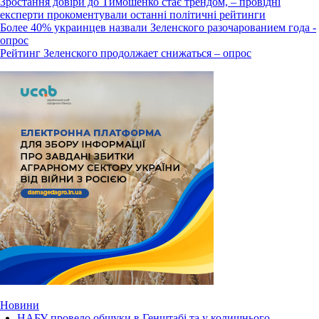
Зростання довіри до Тимошенко стає трендом, – провідні
експерти прокоментували останні політичні рейтинги
Более 40% украинцев назвали Зеленского разочарованием года -
опрос
Рейтинг Зеленского продолжает снижаться – опрос
Новини
НАБУ провело обшуки в Генштабі та у колишнього