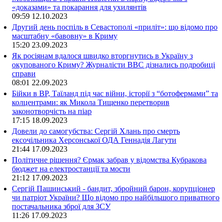
«доказами» та покарання для ухилянтів
09:59
12.10.2023
Другий день поспіль в Севастополі «приліт»: що відомо про
масштабну «бавовну» в Криму
15:20
23.09.2023
Як росіянам вдалося швидко вторгнутись в Україну з
окупованого Криму? Журналісти ВВС дізнались подробиці
справи
08:01
22.09.2023
Бійки в ВР, Таїланд під час війни, історії з “ботофермами” та
колцентрами: як Микола Тищенко перетворив
законотворчість на піар
17:15
18.09.2023
Довели до самогубства: Сергій Хлань про смерть
ексочільника Херсонської ОДА Геннадія Лагути
21:44
17.09.2023
Політичне рішення? Єрмак забрав у відомства Кубракова
бюджет на електростанції та мости
21:12
17.09.2023
Сергій Пашинський - бандит, збройний барон, корупціонер
чи патріот України? Що відомо про найбільшого приватного
постачальника зброї для ЗСУ
11:26
17.09.2023