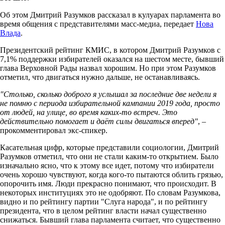
Об этом Дмитрий Разумков рассказал в кулуарах парламента во
время общения с представителями масс-медиа, передает
Нова
Влада
.
Президентский рейтинг КМИС, в котором Дмитрий Разумков с
7,1% поддержки избирателей оказался на шестом месте, бывший
глава Верховной Рады назвал хорошим. Но при этом Разумков
отметил, что двигаться нужно дальше, не останавливаясь.
"Столько, сколько доброго я услышал за последние две недели я
не помню с периода избирательной кампании 2019 года, просто
от людей, на улице, во время каких-то встреч. Это
действительно помогает и даёт силы двигаться вперед"
, –
прокомментировал экс-спикер.
Касательная цифр, которые представили социологии, Дмитрий
Разумков отметил, что они не стали каким-то открытием. Было
изначально ясно, что к этому все идет, потому что избиратели
очень хорошо чувствуют, когда кого-то пытаются облить грязью,
опорочить имя. Люди прекрасно понимают, что происходит. В
некоторых институциях это не одобряют. По словам Разумкова,
видно и по рейтингу партии "Слуга народа", и по рейтингу
президента, что в целом рейтинг власти начал существенно
снижаться. Бывший глава парламента считает, что существенно