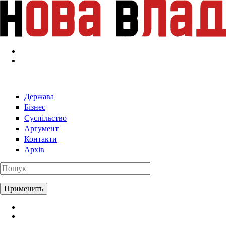
Перейти к основному содержанию
Держава
Бізнес
Суспільство
Аргумент
Контакти
Архів