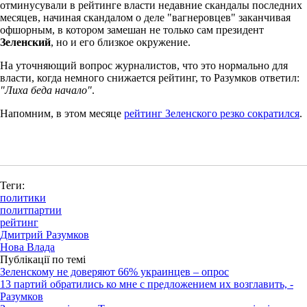
отминусували в рейтинге власти недавние скандалы последних
месяцев, начиная скандалом о деле "вагнеровцев" заканчивая
офшорным, в котором замешан не только сам президент
Зеленский
, но и его близкое окружение.
На уточняющий вопрос журналистов, что это нормально для
власти, когда немного снижается рейтинг, то Разумков ответил:
"Лиха беда начало"
.
Напомним, в этом месяце
рейтинг Зеленского резко сократился
.
Теги:
политики
политпартии
рейтинг
Дмитрий Разумков
Нова Влада
Публікації по темі
Зеленскому не доверяют 66% украинцев – опрос
13 партий обратились ко мне с предложением их возглавить, -
Разумков