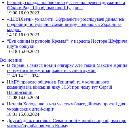
Речпорт, скандал на блокпосту, зламана щелепа дружини та
бійки в Раді. Що відомо про Шуфрича
19:00
16.09.2023
«ШЛЯХетні» ухилянти. Журналісти-розслідувачі дізнались
подробиці популярної схеми виїзду чоловіків з України за
кордон
14:10
16.09.2023
“Був одним із рупорів Кремля”: у нардепа Нестора Шуфрича
йдуть обшуки
10:18
15.09.2023
Всі новини
В Україні з'явився новий олігарх? Хто такий Максим Кріппа
і чому ним можуть зацікавитись спецслужби
11:49 14.11.2024
НАБУ провело обшуки в Генштабі та у колишнього
командувача військ зв’язку ЗСУ: при чому тут Сергій
Пашинський
15:08 14.05.2024
Наталія Холоденко взяла участь у благодійному проєкті для
українських дітей-сиріт
18:31 15.03.2024
Другий день поспіль в Севастополі «приліт»: що відомо про
масштабну «бавовну» в Криму