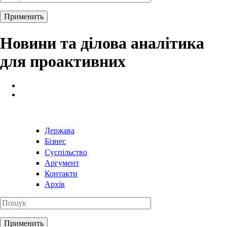
Новини та ділова аналітика
для проактивних
Держава
Бізнес
Суспільство
Аргумент
Контакти
Архів