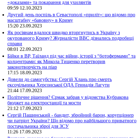
«доказами» та покарання для ухилянтів
09:59
12.10.2023
Другий день поспіль в Севастополі «приліт»: що відомо про
масштабну «бавовну» в Криму
15:20
23.09.2023
Як росіянам вдалося швидко вторгнутись в Україну з
окупованого Криму? Журналісти ВВС дізнались подробиці
справи
08:01
22.09.2023
Бійки в ВР, Таїланд під час війни, історії з “ботофермами” та
колцентрами: як Микола Тищенко перетворив
законотворчість на піар
17:15
18.09.2023
Довели до самогубства: Сергій Хлань про смерть
ексочільника Херсонської ОДА Геннадія Лагути
21:44
17.09.2023
Політичне рішення? Єрмак забрав у відомства Кубракова
бюджет на електростанції та мости
21:12
17.09.2023
Сергій Пашинський - бандит, збройний барон, корупціонер
чи патріот України? Що відомо про найбільшого приватного
постачальника зброї для ЗСУ
11:26
17.09.2023