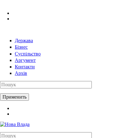
Перейти к основному содержанию
Держава
Бізнес
Суспільство
Аргумент
Контакти
Архів