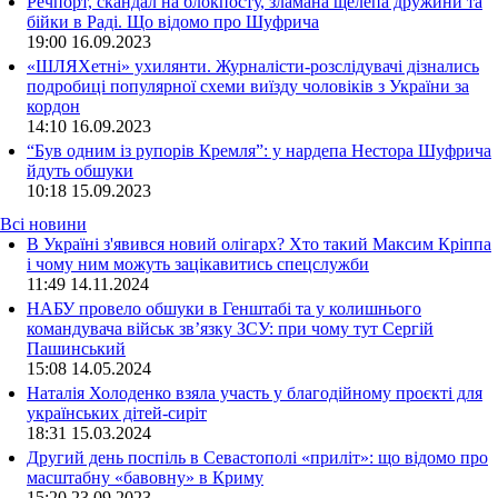
Речпорт, скандал на блокпосту, зламана щелепа дружини та
бійки в Раді. Що відомо про Шуфрича
19:00
16.09.2023
«ШЛЯХетні» ухилянти. Журналісти-розслідувачі дізнались
подробиці популярної схеми виїзду чоловіків з України за
кордон
14:10
16.09.2023
“Був одним із рупорів Кремля”: у нардепа Нестора Шуфрича
йдуть обшуки
10:18
15.09.2023
Всі новини
В Україні з'явився новий олігарх? Хто такий Максим Кріппа
і чому ним можуть зацікавитись спецслужби
11:49 14.11.2024
НАБУ провело обшуки в Генштабі та у колишнього
командувача військ зв’язку ЗСУ: при чому тут Сергій
Пашинський
15:08 14.05.2024
Наталія Холоденко взяла участь у благодійному проєкті для
українських дітей-сиріт
18:31 15.03.2024
Другий день поспіль в Севастополі «приліт»: що відомо про
масштабну «бавовну» в Криму
15:20 23.09.2023