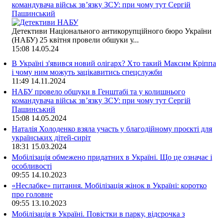
командувача військ зв’язку ЗСУ: при чому тут Сергій
Пашинський
Детективи Національного антикорупційного бюро України
(НАБУ) 25 квітня провели обшуки у...
15:08
14.05.24
В Україні з'явився новий олігарх? Хто такий Максим Кріппа
і чому ним можуть зацікавитись спецслужби
11:49
14.11.2024
НАБУ провело обшуки в Генштабі та у колишнього
командувача військ зв’язку ЗСУ: при чому тут Сергій
Пашинський
15:08
14.05.2024
Наталія Холоденко взяла участь у благодійному проєкті для
українських дітей-сиріт
18:31
15.03.2024
Мобілізація обмежено придатних в Україні. Що це означає і
особливості
09:55
14.10.2023
«Неслабке» питання. Мобілізація жінок в Україні: коротко
про головне
09:55
13.10.2023
Мобілізація в Україні. Повістки в парку, відсрочка з