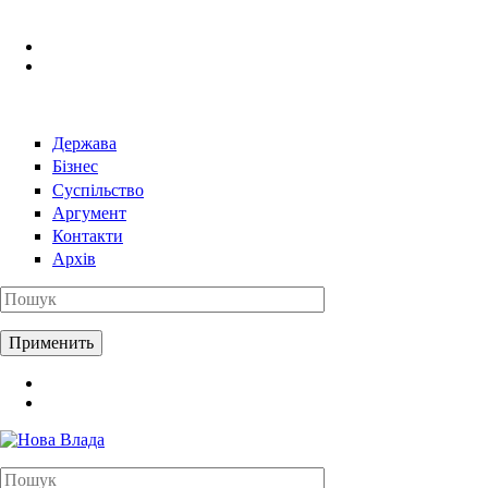
Перейти к основному содержанию
Держава
Бізнес
Суспільство
Аргумент
Контакти
Архів