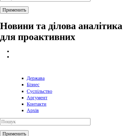
Новини та ділова аналітика
для проактивних
Держава
Бізнес
Суспільство
Аргумент
Контакти
Архів