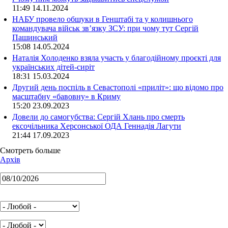
11:49 14.11.2024
НАБУ провело обшуки в Генштабі та у колишнього
командувача військ зв’язку ЗСУ: при чому тут Сергій
Пашинський
15:08 14.05.2024
Наталія Холоденко взяла участь у благодійному проєкті для
українських дітей-сиріт
18:31 15.03.2024
Другий день поспіль в Севастополі «приліт»: що відомо про
масштабну «бавовну» в Криму
15:20 23.09.2023
Довели до самогубства: Сергій Хлань про смерть
ексочільника Херсонської ОДА Геннадія Лагути
21:44 17.09.2023
Смотреть больше
Архів