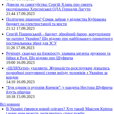
Довели до самогубства: Сергій Хлань про смерть
ексочільника Херсонської ОДА Геннадія Лагути
21:44
17.09.2023
Політичне рішення? Єрмак забрав у відомства Кубракова
бюджет на електростанції та мости
21:12
17.09.2023
Сергій Пашинський - бандит, збройний барон, корупціонер
чи патріот України? Що відомо про найбільшого приватного
постачальника зброї для ЗСУ
11:26
17.09.2023
Речпорт, скандал на блокпосту, зламана щелепа дружини та
бійки в Раді. Що відомо про Шуфрича
19:00
16.09.2023
«ШЛЯХетні» ухилянти. Журналісти-розслідувачі дізнались
подробиці популярної схеми виїзду чоловіків з України за
кордон
14:10
16.09.2023
“Був одним із рупорів Кремля”: у нардепа Нестора Шуфрича
йдуть обшуки
10:18
15.09.2023
Всі новини
В Україні з'явився новий олігарх? Хто такий Максим Кріппа
і чому ним можуть зацікавитись спецслужби