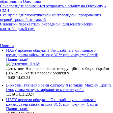
облмилиции Одесчины
Сакварелидзе собираются отправить в ссылку на Одесчину, -
СМИ
Скандал с "дипломатической контрабандой" продолжился
первой громкой отставкой
Силовики перехватили очередной "дипломатический"
контрабандный груз
Новини
НАБУ провело обшуки в Генштабі та у колишнього
командувача військ зв’язку ЗСУ: при чому тут Сергій
Пашинський
Детективи Національного антикорупційного бюро України
(НАБУ) 25 квітня провели обшуки у...
15:08
14.05.24
В Україні з'явився новий олігарх? Хто такий Максим Кріппа
і чому ним можуть зацікавитись спецслужби
11:49
14.11.2024
НАБУ провело обшуки в Генштабі та у колишнього
командувача військ зв’язку ЗСУ: при чому тут Сергій
Пашинський