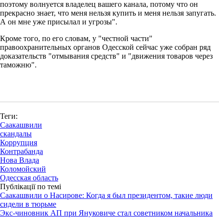
поэтому волнуется владелец вашего канала, потому что он
прекрасно знает, что меня нельзя купить и меня нельзя запугать.
А он мне уже присылал и угрозы".
Кроме того, по его словам, у "честной части"
правоохранительных органов Одесской сейчас уже собран ряд
доказательств "отмывания средств" и "движения товаров через
таможню".
Теги:
Саакашвили
скандалы
Коррупция
Контрабанда
Нова Влада
Коломойский
Одесская область
Публікації по темі
Саакашвили о Насирове: Когда я был президентом, такие люди
сидели в тюрьме
Экс-чиновник АП при Януковиче стал советником начальника