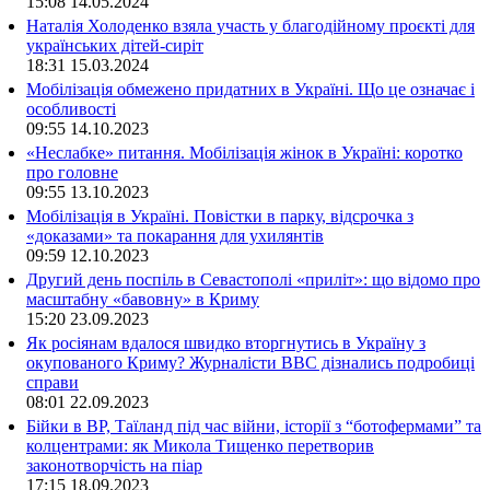
15:08
14.05.2024
Наталія Холоденко взяла участь у благодійному проєкті для
українських дітей-сиріт
18:31
15.03.2024
Мобілізація обмежено придатних в Україні. Що це означає і
особливості
09:55
14.10.2023
«Неслабке» питання. Мобілізація жінок в Україні: коротко
про головне
09:55
13.10.2023
Мобілізація в Україні. Повістки в парку, відсрочка з
«доказами» та покарання для ухилянтів
09:59
12.10.2023
Другий день поспіль в Севастополі «приліт»: що відомо про
масштабну «бавовну» в Криму
15:20
23.09.2023
Як росіянам вдалося швидко вторгнутись в Україну з
окупованого Криму? Журналісти ВВС дізнались подробиці
справи
08:01
22.09.2023
Бійки в ВР, Таїланд під час війни, історії з “ботофермами” та
колцентрами: як Микола Тищенко перетворив
законотворчість на піар
17:15
18.09.2023