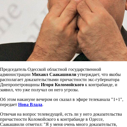
Председатель Одесской областной государственной
администрации
Михаил Саакашвили
утверждает, что якобы
располагает доказательствами причастности экс-губернатора
Днепропетровщины
Игоря Коломойского
к контрабанде, и
заявил, что уже получал он него угрозы.
Об этом накануне вечером он сказал в эфире телеканала "1+1",
передает
Нова Влада
.
Отвечая на вопрос телеведущей, есть ли у него доказательства
причастности Коломойского к контрабанде в Одессе,
Саакашвили отметил: "Я у меня очень много доказательств,