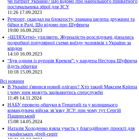
чи патріот України? Що відомо про найбільшого приватного
постачальника зброї для ЗСУ
11:26
17.09.2023
Речпорт, скандал на блокпосту, зламана щелепа дружини та
бійки в Раді. Що відомо про Шуфрича
19:00
16.09.2023
«ШЛЯХетні» ухилянти. Журналісти-розслідувачі дізнались
подробиці популярної схеми виїзду чоловіків з України за
кордон
14:10
16.09.2023
“Був одним із рупорів Кремля”: у нардепа Нестора Шуфрича
йдуть обшуки
10:18
15.09.2023
Всі новини
В Україні з'явився новий олігарх? Хто такий Максим Кріппа
і чому ним можуть зацікавитись спецслужби
11:49 14.11.2024
НАБУ провело обшуки в Генштабі та у колишнього
командувача військ зв’язку ЗСУ: при чому тут Сергій
Пашинський
15:08 14.05.2024
Наталія Холоденко взяла участь у благодійному проєкті для
українських дітей-сиріт