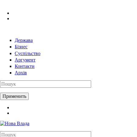
Перейти к основному содержанию
Держава
Бізнес
Суспільство
Аргумент
Контакти
Архів