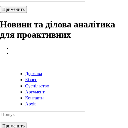
Новини та ділова аналітика
для проактивних
Держава
Бізнес
Суспільство
Аргумент
Контакти
Архів