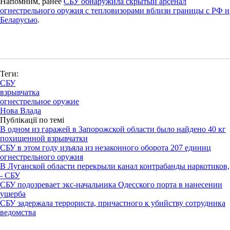
Напомним, ранее
СБУ обнаружила скрытый арсенал
огнестрельного оружия с тепловизорами вблизи границы с РФ и
Беларусью
.
Теги:
СБУ
взрывчатка
огнестрельное оружие
Нова Влада
Публікації по темі
В одном из гаражей в Запорожской области было найдено 40 кг
похищенной взрывчатки
СБУ в этом году изъяла из незаконного оборота 207 единиц
огнестрельного оружия
В Луганской области перекрыли канал контрабанды наркотиков,
- СБУ
СБУ подозревает экс-начальника Одесского порта в нанесении
ущерба
СБУ задержала террориста, причастного к убийству сотрудника
ведомства