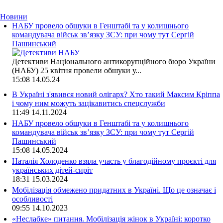
Новини
НАБУ провело обшуки в Генштабі та у колишнього
командувача військ зв’язку ЗСУ: при чому тут Сергій
Пашинський
Детективи Національного антикорупційного бюро України
(НАБУ) 25 квітня провели обшуки у...
15:08
14.05.24
В Україні з'явився новий олігарх? Хто такий Максим Кріппа
і чому ним можуть зацікавитись спецслужби
11:49
14.11.2024
НАБУ провело обшуки в Генштабі та у колишнього
командувача військ зв’язку ЗСУ: при чому тут Сергій
Пашинський
15:08
14.05.2024
Наталія Холоденко взяла участь у благодійному проєкті для
українських дітей-сиріт
18:31
15.03.2024
Мобілізація обмежено придатних в Україні. Що це означає і
особливості
09:55
14.10.2023
«Неслабке» питання. Мобілізація жінок в Україні: коротко