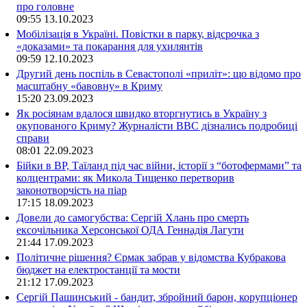
про головне
09:55
13.10.2023
Мобілізація в Україні. Повістки в парку, відсрочка з
«доказами» та покарання для ухилянтів
09:59
12.10.2023
Другий день поспіль в Севастополі «приліт»: що відомо про
масштабну «бавовну» в Криму
15:20
23.09.2023
Як росіянам вдалося швидко вторгнутись в Україну з
окупованого Криму? Журналісти ВВС дізнались подробиці
справи
08:01
22.09.2023
Бійки в ВР, Таїланд під час війни, історії з “ботофермами” та
колцентрами: як Микола Тищенко перетворив
законотворчість на піар
17:15
18.09.2023
Довели до самогубства: Сергій Хлань про смерть
ексочільника Херсонської ОДА Геннадія Лагути
21:44
17.09.2023
Політичне рішення? Єрмак забрав у відомства Кубракова
бюджет на електростанції та мости
21:12
17.09.2023
Сергій Пашинський - бандит, збройний барон, корупціонер