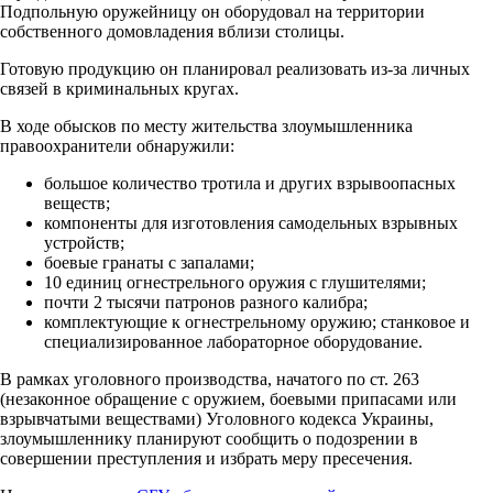
Подпольную оружейницу он оборудовал на территории
собственного домовладения вблизи столицы.
Готовую продукцию он планировал реализовать из-за личных
связей в криминальных кругах.
В ходе обысков по месту жительства злоумышленника
правоохранители обнаружили:
большое количество тротила и других взрывоопасных
веществ;
компоненты для изготовления самодельных взрывных
устройств;
боевые гранаты с запалами;
10 единиц огнестрельного оружия с глушителями;
почти 2 тысячи патронов разного калибра;
комплектующие к огнестрельному оружию; станковое и
специализированное лабораторное оборудование.
В рамках уголовного производства, начатого по ст. 263
(незаконное обращение с оружием, боевыми припасами или
взрывчатыми веществами) Уголовного кодекса Украины,
злоумышленнику планируют сообщить о подозрении в
совершении преступления и избрать меру пресечения.