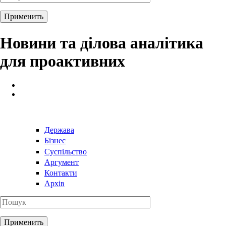
Новини та ділова аналітика
для проактивних
Держава
Бізнес
Суспільство
Аргумент
Контакти
Архів