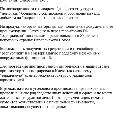
компаний "Энергоимпекс".
По договоренности с главарями "днр", его структуры
"помогали" боевикам с сортировкой и обогащением угля,
добытым на "национализированных" шахтах.
На продукцию организаторы делали поддельные документы о ее
происхождении. Затем уголь через территорию РФ
"официально" поставляли и реализовывали в Украине и
некоторых странах Европейского Союза.
Большая часть полученных средств шла в псевдобюджет
"республики" и на материальную поддержку незаконных
вооруженных формирований.
Для проведения противоправной деятельности в нашей стране
организатор зарегистрировал в Киеве так называемую
"зеркальную" коммерческую структуру с украинской
юрисдикцией.
В рамках начатого уголовного производства правоохранители
провели в Киеве ряд следственных действий в офисе и по месту
жительства фигурантов дела. Изъята документация, печати
субъектов хозяйствования с признаками фиктивности,
доказывающих осуществление сделки.