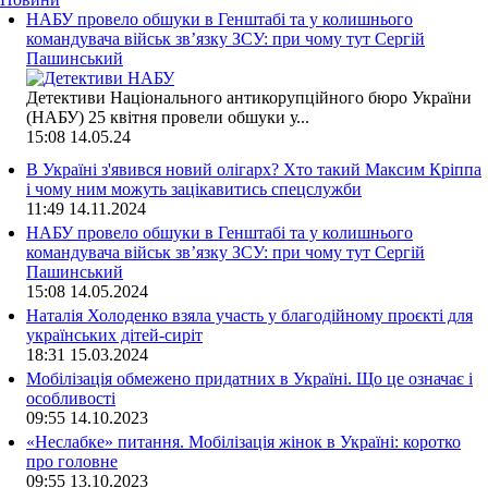
НАБУ провело обшуки в Генштабі та у колишнього
командувача військ зв’язку ЗСУ: при чому тут Сергій
Пашинський
Детективи Національного антикорупційного бюро України
(НАБУ) 25 квітня провели обшуки у...
15:08
14.05.24
В Україні з'явився новий олігарх? Хто такий Максим Кріппа
і чому ним можуть зацікавитись спецслужби
11:49
14.11.2024
НАБУ провело обшуки в Генштабі та у колишнього
командувача військ зв’язку ЗСУ: при чому тут Сергій
Пашинський
15:08
14.05.2024
Наталія Холоденко взяла участь у благодійному проєкті для
українських дітей-сиріт
18:31
15.03.2024
Мобілізація обмежено придатних в Україні. Що це означає і
особливості
09:55
14.10.2023
«Неслабке» питання. Мобілізація жінок в Україні: коротко
про головне
09:55
13.10.2023