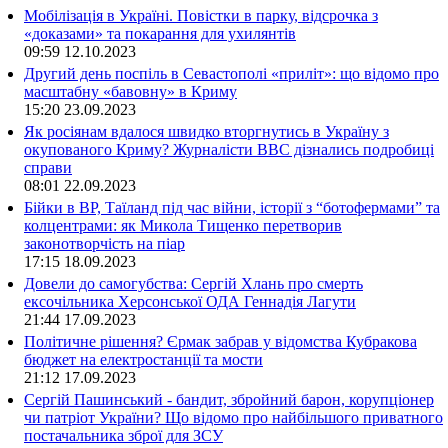
Мобілізація в Україні. Повістки в парку, відсрочка з
«доказами» та покарання для ухилянтів
09:59
12.10.2023
Другий день поспіль в Севастополі «приліт»: що відомо про
масштабну «бавовну» в Криму
15:20
23.09.2023
Як росіянам вдалося швидко вторгнутись в Україну з
окупованого Криму? Журналісти ВВС дізнались подробиці
справи
08:01
22.09.2023
Бійки в ВР, Таїланд під час війни, історії з “ботофермами” та
колцентрами: як Микола Тищенко перетворив
законотворчість на піар
17:15
18.09.2023
Довели до самогубства: Сергій Хлань про смерть
ексочільника Херсонської ОДА Геннадія Лагути
21:44
17.09.2023
Політичне рішення? Єрмак забрав у відомства Кубракова
бюджет на електростанції та мости
21:12
17.09.2023
Сергій Пашинський - бандит, збройний барон, корупціонер
чи патріот України? Що відомо про найбільшого приватного
постачальника зброї для ЗСУ