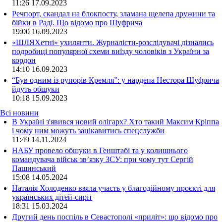
11:26
17.09.2023
Речпорт, скандал на блокпосту, зламана щелепа дружини та
бійки в Раді. Що відомо про Шуфрича
19:00
16.09.2023
«ШЛЯХетні» ухилянти. Журналісти-розслідувачі дізнались
подробиці популярної схеми виїзду чоловіків з України за
кордон
14:10
16.09.2023
“Був одним із рупорів Кремля”: у нардепа Нестора Шуфрича
йдуть обшуки
10:18
15.09.2023
Всі новини
В Україні з'явився новий олігарх? Хто такий Максим Кріппа
і чому ним можуть зацікавитись спецслужби
11:49 14.11.2024
НАБУ провело обшуки в Генштабі та у колишнього
командувача військ зв’язку ЗСУ: при чому тут Сергій
Пашинський
15:08 14.05.2024
Наталія Холоденко взяла участь у благодійному проєкті для
українських дітей-сиріт
18:31 15.03.2024
Другий день поспіль в Севастополі «приліт»: що відомо про