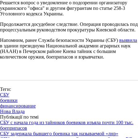
Решается вопрос о уведомление о подозрении организатору
украинского "офиса" и другим фигурантам по статье 258-3
Уголовного кодекса Украины.
Продолжается досудебное следствие. Операция проводилась под
процессуальным руководством прокуратуры Киевской области.
Напомним, ранее Служба безопасности Украины (СБУ)
выявила
в здании президиума Национальной академии аграрных наук
(НААН) в Печерском районе Киева тайник с большим
количеством оружия, боеприпасов и взрывчатки.
Теги:
СБУ
боевики
финансирование
Нова Влада
Публікації по темі
СБУ с начала года из тайников боевиков изъяла почти 100 тыс.
боеприпасов
СБУ задержала бывшего боевика так называемой «лнр»