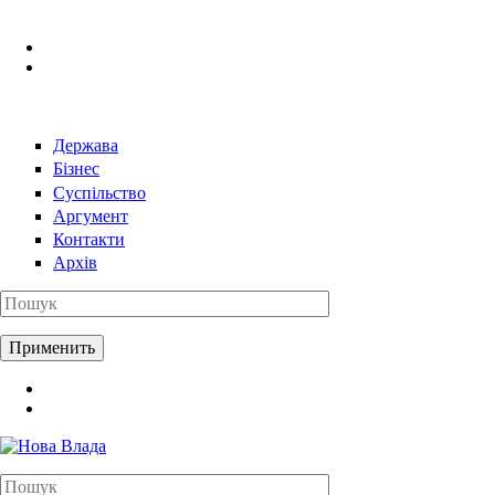
Перейти к основному содержанию
Держава
Бізнес
Суспільство
Аргумент
Контакти
Архів