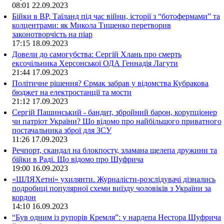
08:01
22.09.2023
Бійки в ВР, Таїланд під час війни, історії з “ботофермами” та
колцентрами: як Микола Тищенко перетворив
законотворчість на піар
17:15
18.09.2023
Довели до самогубства: Сергій Хлань про смерть
ексочільника Херсонської ОДА Геннадія Лагути
21:44
17.09.2023
Політичне рішення? Єрмак забрав у відомства Кубракова
бюджет на електростанції та мости
21:12
17.09.2023
Сергій Пашинський - бандит, збройний барон, корупціонер
чи патріот України? Що відомо про найбільшого приватного
постачальника зброї для ЗСУ
11:26
17.09.2023
Речпорт, скандал на блокпосту, зламана щелепа дружини та
бійки в Раді. Що відомо про Шуфрича
19:00
16.09.2023
«ШЛЯХетні» ухилянти. Журналісти-розслідувачі дізнались
подробиці популярної схеми виїзду чоловіків з України за
кордон
14:10
16.09.2023
“Був одним із рупорів Кремля”: у нардепа Нестора Шуфрича