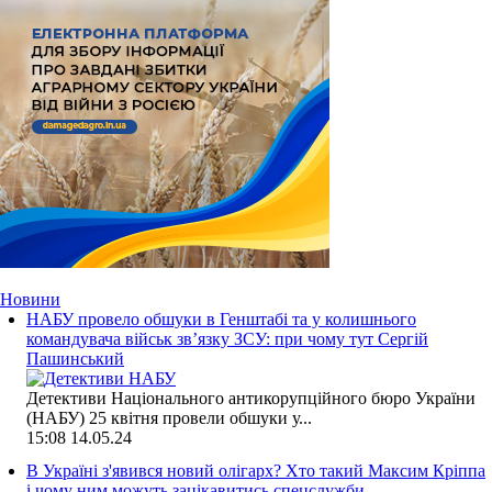
Новини
НАБУ провело обшуки в Генштабі та у колишнього
командувача військ зв’язку ЗСУ: при чому тут Сергій
Пашинський
Детективи Національного антикорупційного бюро України
(НАБУ) 25 квітня провели обшуки у...
15:08
14.05.24
В Україні з'явився новий олігарх? Хто такий Максим Кріппа
і чому ним можуть зацікавитись спецслужби