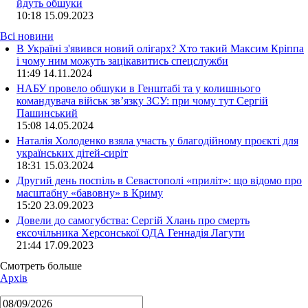
йдуть обшуки
10:18
15.09.2023
Всі новини
В Україні з'явився новий олігарх? Хто такий Максим Кріппа
і чому ним можуть зацікавитись спецслужби
11:49 14.11.2024
НАБУ провело обшуки в Генштабі та у колишнього
командувача військ зв’язку ЗСУ: при чому тут Сергій
Пашинський
15:08 14.05.2024
Наталія Холоденко взяла участь у благодійному проєкті для
українських дітей-сиріт
18:31 15.03.2024
Другий день поспіль в Севастополі «приліт»: що відомо про
масштабну «бавовну» в Криму
15:20 23.09.2023
Довели до самогубства: Сергій Хлань про смерть
ексочільника Херсонської ОДА Геннадія Лагути
21:44 17.09.2023
Смотреть больше
Архів