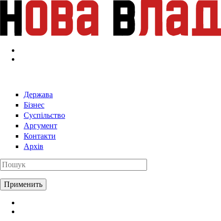
Перейти к основному содержанию
Держава
Бізнес
Суспільство
Аргумент
Контакти
Архів