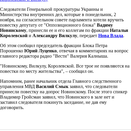
Следователи Генеральной прокуратуры Украины и
Министерства внутренних дел, которые в понедельник, 2
ноября, на согласительном совете парламента хотели вручить
повестку депутату от "Оппозиционного блока"
Вадиму
Новинскому
, принесли ее и его коллегам по фракции
Натальи
Королевской
и
Александру Вилкулу
, передает
Нова Влада
.
Об этом сообщил председатель фракции Блока Петра
Порошенко
Юрий Луценко
, отвечая в комментариях на вопрос
главного редактора радио "Вести" Валерия Калныша.
"Новинскому, Вилкулу, Королевской. Все трое не появляются на
повестки по месту жительства", – сообщил он.
Напомним, ранее начальник отдела Главного следственного
управления МВД
Василий Смык
заявил, что следователи
принесли повестку на допрос Новинскому. После этого спикер
Владимир Гройсман заявил, что Новинского в зале нет и
заставил следователя покинуть заседание, не дав ему
договорить.