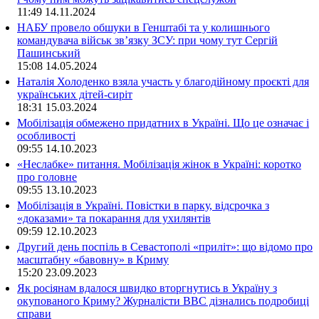
11:49
14.11.2024
НАБУ провело обшуки в Генштабі та у колишнього
командувача військ зв’язку ЗСУ: при чому тут Сергій
Пашинський
15:08
14.05.2024
Наталія Холоденко взяла участь у благодійному проєкті для
українських дітей-сиріт
18:31
15.03.2024
Мобілізація обмежено придатних в Україні. Що це означає і
особливості
09:55
14.10.2023
«Неслабке» питання. Мобілізація жінок в Україні: коротко
про головне
09:55
13.10.2023
Мобілізація в Україні. Повістки в парку, відсрочка з
«доказами» та покарання для ухилянтів
09:59
12.10.2023
Другий день поспіль в Севастополі «приліт»: що відомо про
масштабну «бавовну» в Криму
15:20
23.09.2023
Як росіянам вдалося швидко вторгнутись в Україну з
окупованого Криму? Журналісти ВВС дізнались подробиці
справи