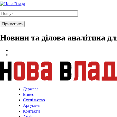
Новини та ділова аналітика д
Держава
Бізнес
Суспільство
Аргумент
Контакти
Архів