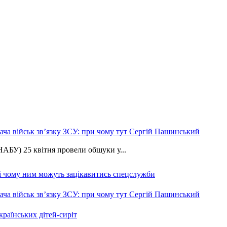
ча військ зв’язку ЗСУ: при чому тут Сергій Пашинський
АБУ) 25 квітня провели обшуки у...
 і чому ним можуть зацікавитись спецслужби
ча військ зв’язку ЗСУ: при чому тут Сергій Пашинський
країнських дітей-сиріт