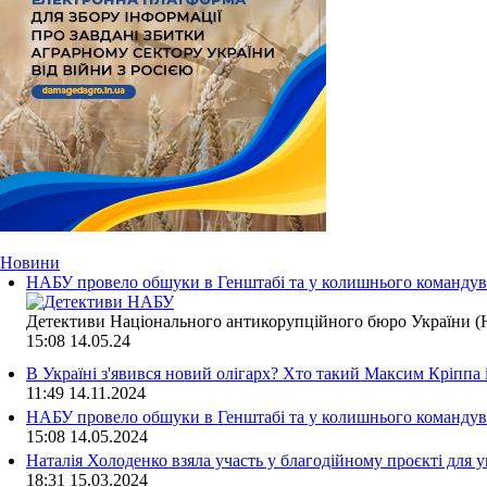
Новини
НАБУ провело обшуки в Генштабі та у колишнього командува
Детективи Національного антикорупційного бюро України (Н
15:08
14.05.24
В Україні з'явився новий олігарх? Хто такий Максим Кріппа
11:49
14.11.2024
НАБУ провело обшуки в Генштабі та у колишнього командува
15:08
14.05.2024
Наталія Холоденко взяла участь у благодійному проєкті для у
18:31
15.03.2024