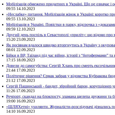
Мобілізація обмежено придатних в Україні. Що це означає і 
09:55
14.10.2023
«Неслабке» питання. Мобілізація жінок в Україні: коротко пр
09:55
13.10.2023
Мобілізація в Україні. Повістки в парку, відсрочка з «доказа
09:59
12.10.2023
Другий день поспіль в Севастополі «приліт»: що відомо про
15:20
23.09.2023
Як росіянам вдалося швидко вторгнутись в Україну з окупо
08:01
22.09.2023
Бійки в ВР, Таїланд під час війни, історії з “ботофермами” 
17:15
18.09.2023
Довели до самогубства: Сергій Хлань про смерть ексочільни
21:44
17.09.2023
Політичне рішення? Єрмак забрав у відомства Кубракова бюдж
21:12
17.09.2023
Сергій Пашинський - бандит, збройний барон, корупціонер ч
11:26
17.09.2023
Речпорт, скандал на блокпосту, зламана щелепа дружини та 
19:00
16.09.2023
«ШЛЯХетні» ухилянти. Журналісти-розслідувачі дізнались под
14:10
16.09.2023