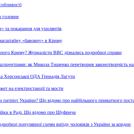
особливості
о головне
ми» та покарання для ухилянтів
 масштабну «бавовну» в Криму
ваного Криму? Журналісти ВВС дізнались подробиці справи
та колцентрами: як Микола Тищенко перетворив законотворчість на
ка Херсонської ОДА Геннадія Лагути
ет на електростанції та мости
и патріот України? Що відомо про найбільшого приватного пост
бійки в Раді. Що відомо про Шуфрича
робиці популярної схеми виїзду чоловіків з України за кордон