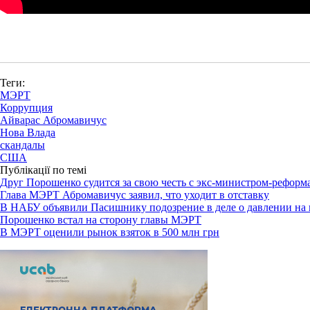
Теги:
МЭРТ
Коррупция
Айварас Абромавичус
Нова Влада
скандалы
США
Публікації по темі
Друг Порошенко судится за свою честь с экс-министром-реформ
Глава МЭРТ Абромавичус заявил, что уходит в отставку
В НАБУ объявили Пасишнику подозрение в деле о давлении на
Порошенко встал на сторону главы МЭРТ
В МЭРТ оценили рынок взяток в 500 млн грн