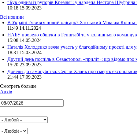
“Був одним із рупорів Кремля”: у нардепа Нестора Шуфрича
10:18
15.09.2023
Всі новини
В Україні з'явився новий олігарх? Хто такий Максим Кріппа
11:49 14.11.2024
НАБУ провело обшуки в Генштабі та у колишнього командува
15:08 14.05.2024
Наталія Холоденко взяла участь у благодійному проєкті для у
18:31 15.03.2024
Другий день поспіль в Севастополі «приліт»: що відомо про
15:20 23.09.2023
Довели до самогубства: Сергій Хлань про смерть ексочільни
21:44 17.09.2023
Смотреть больше
Архів