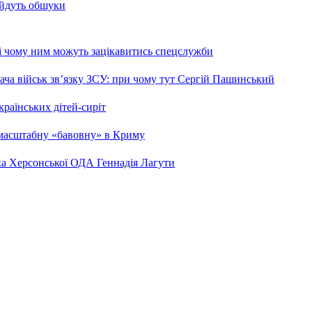
 йдуть обшуки
 і чому ним можуть зацікавитись спецслужби
ча військ зв’язку ЗСУ: при чому тут Сергій Пашинський
країнських дітей-сиріт
 масштабну «бавовну» в Криму
ка Херсонської ОДА Геннадія Лагути