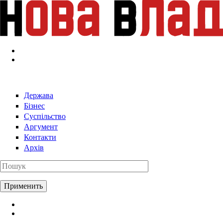
Перейти к основному содержанию
Держава
Бізнес
Суспільство
Аргумент
Контакти
Архів