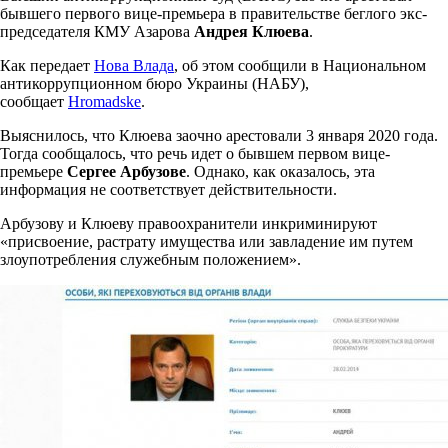
бывшего первого вице-премьера в правительстве беглого экс-
председателя КМУ Азарова
Андрея Клюева
.
Как передает
Нова Влада
, об этом сообщили в Национальном
антикоррупционном бюро Украины (НАБУ),
сообщает
Hromadske
.
Выяснилось, что Клюева заочно арестовали 3 января 2020 года.
Тогда сообщалось, что речь идет о бывшем первом вице-
премьере
Сергее Арбузове
. Однако, как оказалось, эта
информация не соответствует действительности.
Арбузову и Клюеву правоохранители инкриминируют
«присвоение, растрату имущества или завладение им путем
злоупотребления служебным положением».