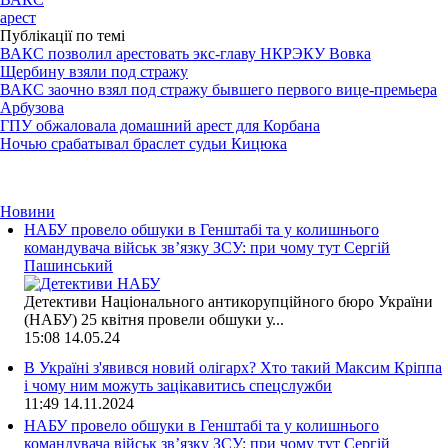
арест
Публікації по темі
ВАКС позволил арестовать экс-главу НКРЭКУ Вовка
Щербину взяли под стражу
ВАКС заочно взял под стражу бывшего первого вице-премьера
Арбузова
ГПУ обжаловала домашний арест для Корбана
Ночью срабатывал браслет судьи Кицюка
Новини
НАБУ провело обшуки в Генштабі та у колишнього
командувача військ зв’язку ЗСУ: при чому тут Сергій
Пашинський
Детективи Національного антикорупційного бюро України
(НАБУ) 25 квітня провели обшуки у...
15:08
14.05.24
В Україні з'явився новий олігарх? Хто такий Максим Кріппа
і чому ним можуть зацікавитись спецслужби
11:49
14.11.2024
НАБУ провело обшуки в Генштабі та у колишнього
командувача військ зв’язку ЗСУ: при чому тут Сергій