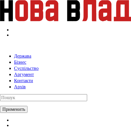
Перейти к основному содержанию
Держава
Бізнес
Суспільство
Аргумент
Контакти
Архів