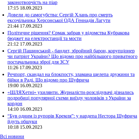
законотворчість на піар
17:15
18.09.2023
Довели до самогубства: Сергій Хлань про смерть
ексочільника Херсонської ОДА Геннадія Лагути
21:44
17.09.2023
Політичне рішення? Єрмак забрав у відомства Кубракова
бюджет на електростанції та мости
21:12
17.09.2023
Сергій Пашинський - бандит, збройний барон, корупціонер
чи патріот України? Що відомо про найбільшого приватного
постачальника зброї для ЗСУ
11:26
17.09.2023
Речпорт, скандал на блокпосту, зламана щелепа дружини та
бійки в Раді. Що відомо про Шуфрича
19:00
16.09.2023
«ШЛЯХетні» ухилянти. Журналісти-розслідувачі дізнались
подробиці популярної схеми виїзду чоловіків з України за
кордон
14:10
16.09.2023
“Був одним із рупорів Кремля”: у нардепа Нестора Шуфрича
йдуть обшуки
10:18
15.09.2023
Всі новини