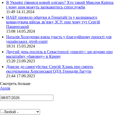
В Україні з'явився новий олігарх? Хто такий Максим Кріппа
і чому ним можуть зацікавитись спецслужби
11:49 14.11.2024
НАБУ провело обшуки в Генштабі та у колишнього
командувача військ зв’язку ЗСУ: при чому тут Сергій
Пашинський
15:08 14.05.2024
Наталія Холоденко взяла участь у благодійному проєкті для
українських дітей-сиріт
18:31 15.03.2024
Другий день поспіль в Севастополі «приліт»: що відомо про
масштабну «бавовну» в Криму
15:20 23.09.2023
Довели до самогубства: Сергій Хлань про смерть
ексочільника Херсонської ОДА Геннадія Лагути
21:44 17.09.2023
Смотреть больше
Архів