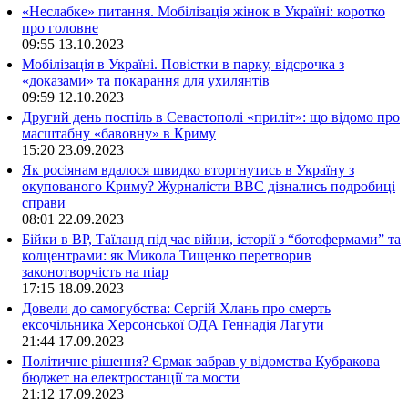
«Неслабке» питання. Мобілізація жінок в Україні: коротко
про головне
09:55
13.10.2023
Мобілізація в Україні. Повістки в парку, відсрочка з
«доказами» та покарання для ухилянтів
09:59
12.10.2023
Другий день поспіль в Севастополі «приліт»: що відомо про
масштабну «бавовну» в Криму
15:20
23.09.2023
Як росіянам вдалося швидко вторгнутись в Україну з
окупованого Криму? Журналісти ВВС дізнались подробиці
справи
08:01
22.09.2023
Бійки в ВР, Таїланд під час війни, історії з “ботофермами” та
колцентрами: як Микола Тищенко перетворив
законотворчість на піар
17:15
18.09.2023
Довели до самогубства: Сергій Хлань про смерть
ексочільника Херсонської ОДА Геннадія Лагути
21:44
17.09.2023
Політичне рішення? Єрмак забрав у відомства Кубракова
бюджет на електростанції та мости
21:12
17.09.2023