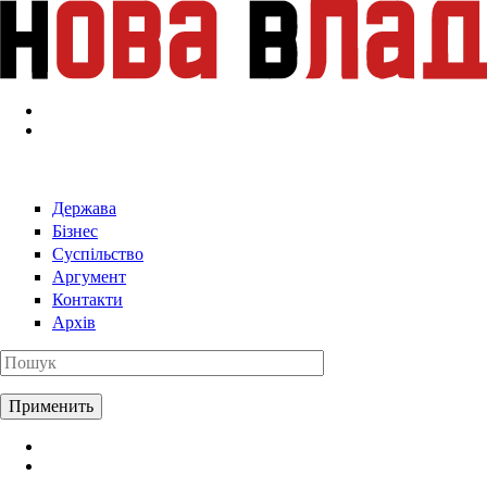
Перейти к основному содержанию
Держава
Бізнес
Суспільство
Аргумент
Контакти
Архів