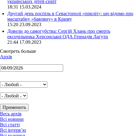
українських дітей-сиріт
18:31 15.03.2024
Другий день поспіль в Севастополі «приліт»: що відомо про
масштабну «бавовну» в Криму
15:20 23.09.2023
Довели до самогубства: Сергій Хлань про смерть
ексочільника Херсонської ОДА Геннадія Лагути
21:44 17.09.2023
Смотреть больше
Архів
Весь архів
Всі новини
Всі статті
Всі інтерв’ю
Всі колонки