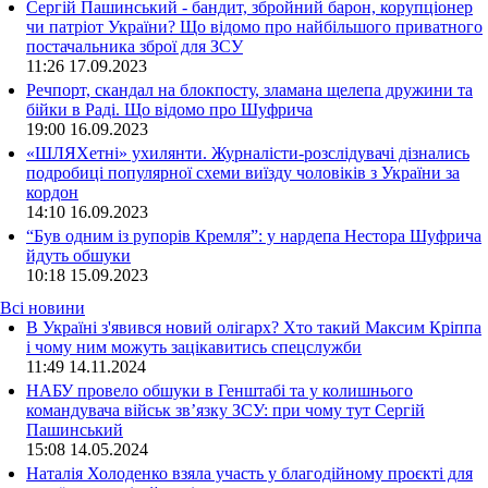
Сергій Пашинський - бандит, збройний барон, корупціонер
чи патріот України? Що відомо про найбільшого приватного
постачальника зброї для ЗСУ
11:26
17.09.2023
Речпорт, скандал на блокпосту, зламана щелепа дружини та
бійки в Раді. Що відомо про Шуфрича
19:00
16.09.2023
«ШЛЯХетні» ухилянти. Журналісти-розслідувачі дізнались
подробиці популярної схеми виїзду чоловіків з України за
кордон
14:10
16.09.2023
“Був одним із рупорів Кремля”: у нардепа Нестора Шуфрича
йдуть обшуки
10:18
15.09.2023
Всі новини
В Україні з'явився новий олігарх? Хто такий Максим Кріппа
і чому ним можуть зацікавитись спецслужби
11:49 14.11.2024
НАБУ провело обшуки в Генштабі та у колишнього
командувача військ зв’язку ЗСУ: при чому тут Сергій
Пашинський
15:08 14.05.2024
Наталія Холоденко взяла участь у благодійному проєкті для