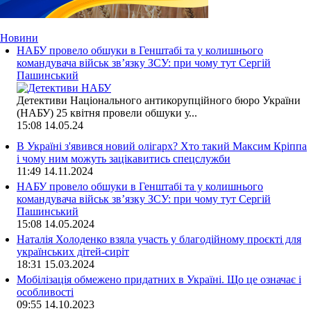
Новини
НАБУ провело обшуки в Генштабі та у колишнього
командувача військ зв’язку ЗСУ: при чому тут Сергій
Пашинський
Детективи Національного антикорупційного бюро України
(НАБУ) 25 квітня провели обшуки у...
15:08
14.05.24
В Україні з'явився новий олігарх? Хто такий Максим Кріппа
і чому ним можуть зацікавитись спецслужби
11:49
14.11.2024
НАБУ провело обшуки в Генштабі та у колишнього
командувача військ зв’язку ЗСУ: при чому тут Сергій
Пашинський
15:08
14.05.2024
Наталія Холоденко взяла участь у благодійному проєкті для
українських дітей-сиріт
18:31
15.03.2024
Мобілізація обмежено придатних в Україні. Що це означає і
особливості
09:55
14.10.2023