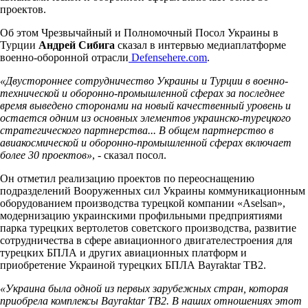
проектов.
Об этом Чрезвычайный и Полномочный Посол Украины в
Турции
Андрей Сибига
сказал в интервью медиаплатформе
военно-оборонной отрасли
Defensehere.com
.
«Двустороннее сотрудничество Украины и Турции в военно-
технической и оборонно-промышленной сферах за последнее
время выведено сторонами на новый качественный уровень и
остается одним из основных элементов украинско-турецкого
стратегического партнерства... В общем партнерство в
авиакосмической и оборонно-промышленной сферах включает
более 30 проектов»
, - сказал посол.
Он отметил реализацию проектов по переоснащению
подразделений Вооруженных сил Украины коммуникационным
оборудованием производства турецкой компании «Aselsan»,
модернизацию украинскими профильными предприятиями
парка турецких вертолетов советского производства, развитие
сотрудничества в сфере авиационного двигателестроения для
турецких БПЛА и других авиационных платформ и
приобретение Украиной турецких БПЛА Bayraktar ТВ2.
«Украина была одной из первых зарубежных стран, которая
приобрела комплексы Bayraktar ТВ2. В наших отношениях этот