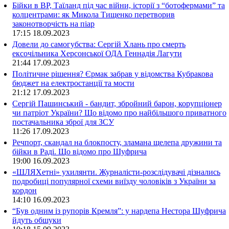
Бійки в ВР, Таїланд під час війни, історії з “ботофермами” та
колцентрами: як Микола Тищенко перетворив
законотворчість на піар
17:15
18.09.2023
Довели до самогубства: Сергій Хлань про смерть
ексочільника Херсонської ОДА Геннадія Лагути
21:44
17.09.2023
Політичне рішення? Єрмак забрав у відомства Кубракова
бюджет на електростанції та мости
21:12
17.09.2023
Сергій Пашинський - бандит, збройний барон, корупціонер
чи патріот України? Що відомо про найбільшого приватного
постачальника зброї для ЗСУ
11:26
17.09.2023
Речпорт, скандал на блокпосту, зламана щелепа дружини та
бійки в Раді. Що відомо про Шуфрича
19:00
16.09.2023
«ШЛЯХетні» ухилянти. Журналісти-розслідувачі дізнались
подробиці популярної схеми виїзду чоловіків з України за
кордон
14:10
16.09.2023
“Був одним із рупорів Кремля”: у нардепа Нестора Шуфрича
йдуть обшуки