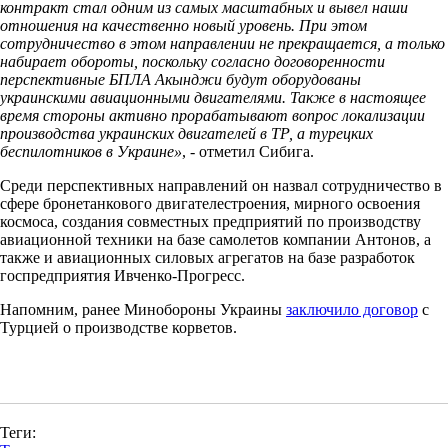
контракт стал одним из самых масштабных и вывел наши
отношения на качественно новый уровень. При этом
сотрудничество в этом направлении не прекращается, а только
набирает обороты, поскольку согласно договоренности
перспективные БПЛА Акынджи будут оборудованы
украинскими авиационными двигателями. Также в настоящее
время стороны активно прорабатывают вопрос локализации
производства украинских двигателей в ТР, а турецких
беспилотников в Украине»
, - отметил Сибига.
Среди перспективных направлений он назвал сотрудничество в
сфере бронетанкового двигателестроения, мирного освоения
космоса, создания совместных предприятий по производству
авиационной техники на базе самолетов компании Антонов, а
также и авиационных силовых агрегатов на базе разработок
госпредприятия Ивченко-Прогресс.
Напомним, ранее Минобороны Украины
заключило договор
с
Турцией о производстве корветов.
Теги: