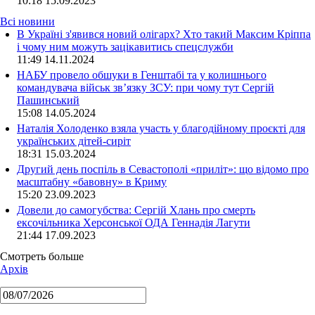
10:18
15.09.2023
Всі новини
В Україні з'явився новий олігарх? Хто такий Максим Кріппа
і чому ним можуть зацікавитись спецслужби
11:49 14.11.2024
НАБУ провело обшуки в Генштабі та у колишнього
командувача військ зв’язку ЗСУ: при чому тут Сергій
Пашинський
15:08 14.05.2024
Наталія Холоденко взяла участь у благодійному проєкті для
українських дітей-сиріт
18:31 15.03.2024
Другий день поспіль в Севастополі «приліт»: що відомо про
масштабну «бавовну» в Криму
15:20 23.09.2023
Довели до самогубства: Сергій Хлань про смерть
ексочільника Херсонської ОДА Геннадія Лагути
21:44 17.09.2023
Смотреть больше
Архів