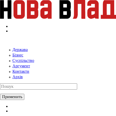
Перейти к основному содержанию
Держава
Бізнес
Суспільство
Аргумент
Контакти
Архів