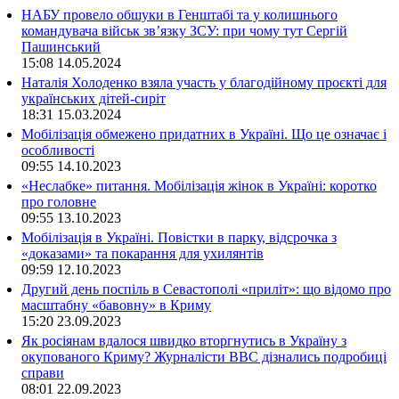
НАБУ провело обшуки в Генштабі та у колишнього
командувача військ зв’язку ЗСУ: при чому тут Сергій
Пашинський
15:08
14.05.2024
Наталія Холоденко взяла участь у благодійному проєкті для
українських дітей-сиріт
18:31
15.03.2024
Мобілізація обмежено придатних в Україні. Що це означає і
особливості
09:55
14.10.2023
«Неслабке» питання. Мобілізація жінок в Україні: коротко
про головне
09:55
13.10.2023
Мобілізація в Україні. Повістки в парку, відсрочка з
«доказами» та покарання для ухилянтів
09:59
12.10.2023
Другий день поспіль в Севастополі «приліт»: що відомо про
масштабну «бавовну» в Криму
15:20
23.09.2023
Як росіянам вдалося швидко вторгнутись в Україну з
окупованого Криму? Журналісти ВВС дізнались подробиці
справи
08:01
22.09.2023