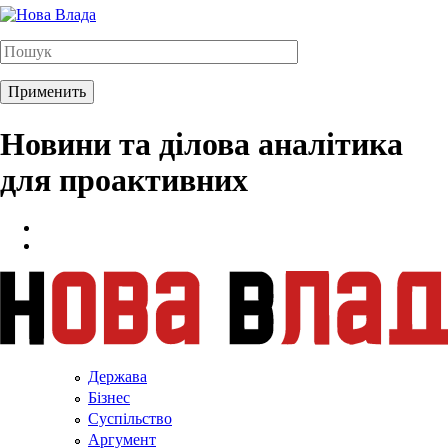
Новини та ділова аналітика
для проактивних
Держава
Бізнес
Суспільство
Аргумент