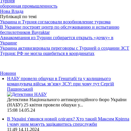
Турция
оборонная промышленность
Нова Влада
Публікації по темі
Украина и Турция согласовали возобновление туризма
В Украине построят центр по обслуживанию и испытанию
беспилотников Bayraktar
Авиакомпания из Турции собирается открыть «дочку» в
Украине
Украина активизировала переговоры с Турцией о создании ЗСТ
Турция: РФ не могла ошибиться в координатах
Новини
НАБУ провело обшуки в Генштабі та у колишнього
командувача військ зв’язку ЗСУ: при чому тут Сергій
Пашинський
Детективи Національного антикорупційного бюро України
(НАБУ) 25 квітня провели обшуки у...
15:08
14.05.24
В Україні з'явився новий олігарх? Хто такий Максим Кріппа
і чому ним можуть зацікавитись спецслужби
11:49
14.11.2024