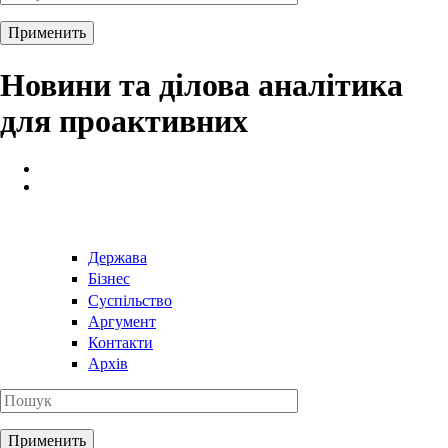
Новини та ділова аналітика
для проактивних
Держава
Бізнес
Суспільство
Аргумент
Контакти
Архів