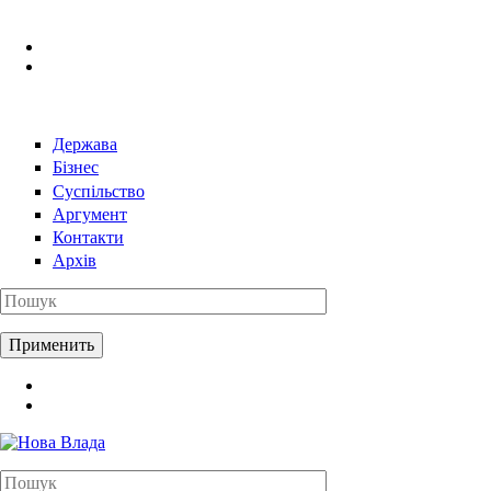
Перейти к основному содержанию
Держава
Бізнес
Суспільство
Аргумент
Контакти
Архів