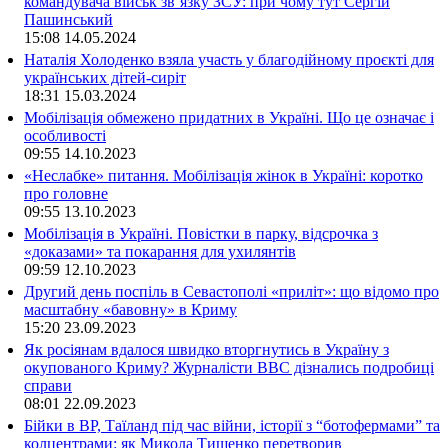
командувача військ зв’язку ЗСУ: при чому тут Сергій
Пашинський
15:08
14.05.2024
Наталія Холоденко взяла участь у благодійному проєкті для
українських дітей-сиріт
18:31
15.03.2024
Мобілізація обмежено придатних в Україні. Що це означає і
особливості
09:55
14.10.2023
«Неслабке» питання. Мобілізація жінок в Україні: коротко
про головне
09:55
13.10.2023
Мобілізація в Україні. Повістки в парку, відсрочка з
«доказами» та покарання для ухилянтів
09:59
12.10.2023
Другий день поспіль в Севастополі «приліт»: що відомо про
масштабну «бавовну» в Криму
15:20
23.09.2023
Як росіянам вдалося швидко вторгнутись в Україну з
окупованого Криму? Журналісти ВВС дізнались подробиці
справи
08:01
22.09.2023
Бійки в ВР, Таїланд під час війни, історії з “ботофермами” та
колцентрами: як Микола Тищенко перетворив