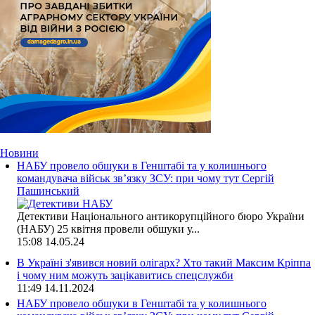
Новини
НАБУ провело обшуки в Генштабі та у колишнього
командувача військ зв’язку ЗСУ: при чому тут Сергій
Пашинський
Детективи Національного антикорупційного бюро України
(НАБУ) 25 квітня провели обшуки у...
15:08
14.05.24
В Україні з'явився новий олігарх? Хто такий Максим Кріппа
і чому ним можуть зацікавитись спецслужби
11:49
14.11.2024
НАБУ провело обшуки в Генштабі та у колишнього