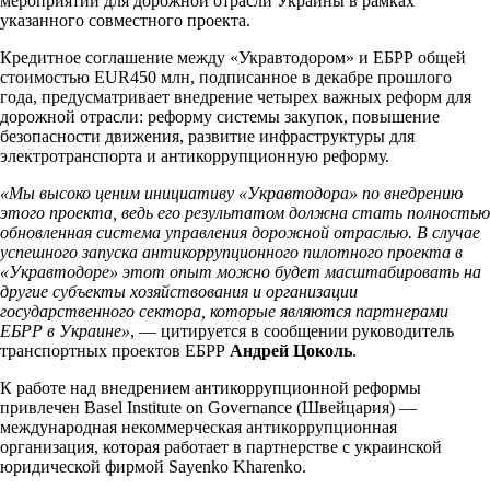
мероприятий для дорожной отрасли Украины в рамках
указанного совместного проекта.
Кредитное соглашение между «Укравтодором» и ЕБРР общей
стоимостью EUR450 млн, подписанное в декабре прошлого
года, предусматривает внедрение четырех важных реформ для
дорожной отрасли: реформу системы закупок, повышение
безопасности движения, развитие инфраструктуры для
электротранспорта и антикоррупционную реформу.
«Мы высоко ценим инициативу «Укравтодора» по внедрению
этого проекта, ведь его результатом должна стать полностью
обновленная система управления дорожной отраслью. В случае
успешного запуска антикоррупционного пилотного проекта в
«Укравтодоре» этот опыт можно будет масштабировать на
другие субъекты хозяйствования и организации
государственного сектора, которые являются партнерами
ЕБРР в Украине»
, — цитируется в сообщении руководитель
транспортных проектов ЕБРР
Андрей Цоколь
.
К работе над внедрением антикоррупционной реформы
привлечен Basel Institute on Governance (Швейцария) —
международная некоммерческая антикоррупционная
организация, которая работает в партнерстве с украинской
юридической фирмой Sayenko Kharenko.