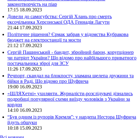
законотворчість на піар
17:15
18.09.2023
Довели до самогубства: Сергій Хлань про смерть
ексочільника Херсонської ОДА Геннадія Лагути
21:44
17.09.2023
Політичне рішення? Єрмак забрав у відомства Кубракова
бюджет на електростанції та мости
21:12
17.09.2023
Сергій Пашинський - бандит, збройний барон, корупціонер
чи патріот України? Що відомо про найбільшого приватного
постачальника зброї для ЗСУ
11:26
17.09.2023
Речпорт, скандал на блокпосту, зламана щелепа дружини та
бійки в Раді. Що відомо про Шуфрича
19:00
16.09.2023
«ШЛЯХетні» ухилянти. Журналісти-розслідувачі дізнались
подробиці популярної схеми виїзду чоловіків з України за
кордон
14:10
16.09.2023
“Був одним із рупорів Кремля”: у нардепа Нестора Шуфрича
йдуть обшуки
10:18
15.09.2023
Всі новини