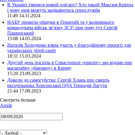
В Україні з'явився новий олігарх? Хто такий Максим Кріппа
і чому ним можуть зацікавитись спецслужби
11:49 14.11.2024
НАБУ провело обшуки в Генштабі та у колишнього
командувача військ зв’язку ЗСУ: при чому тут Сергій
Пашинський
15:08 14.05.2024
Наталія Холоденко взяла участь у благодійному проєкті для
українських дітей-сиріт
18:31 15.03.2024
Другий день поспіль в Севастополі «приліт»: що відомо про
масштабну «бавовну» в Криму
15:20 23.09.2023
Довели до самогубства: Сергій Хлань про смерть
ексочільника Херсонської ОДА Геннадія Лагути
21:44 17.09.2023
Смотреть больше
Архів