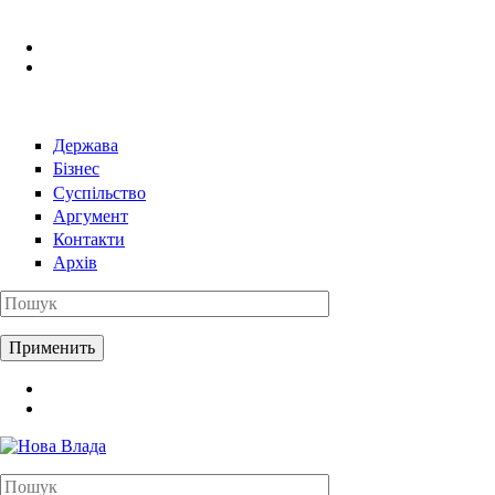
Перейти к основному содержанию
Держава
Бізнес
Суспільство
Аргумент
Контакти
Архів