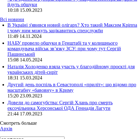
йдуть обшуки
10:18
15.09.2023
Всі новини
В Україні з'явився новий олігарх? Хто такий Максим Кріппа
і чому ним можуть зацікавитись спецслужби
11:49 14.11.2024
НАБУ провело обшуки в Генштабі та у колишнього
командувача військ зв’язку ЗСУ: при чому тут Сергій
Пашинський
15:08 14.05.2024
Наталія Холоденко взяла участь у благодійному проєкті для
українських дітей-сиріт
18:31 15.03.2024
Другий день поспіль в Севастополі «приліт»: що відомо про
масштабну «бавовну» в Криму
15:20 23.09.2023
Довели до самогубства: Сергій Хлань про смерть
ексочільника Херсонської ОДА Геннадія Лагути
21:44 17.09.2023
Смотреть больше
Архів