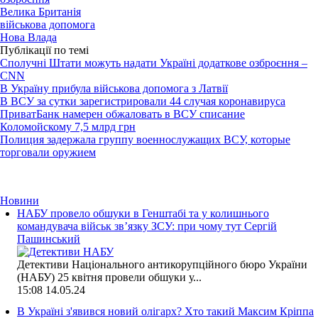
Велика Британія
військова допомога
Нова Влада
Публікації по темі
Сполучні Штати можуть надати Україні додаткове озброєння –
CNN
В Україну прибула військова допомога з Латвії
В ВСУ за сутки зарегистрировали 44 случая коронавируса
ПриватБанк намерен обжаловать в ВСУ списание
Коломойскому 7,5 млрд грн
Полиция задержала группу военнослужащих ВСУ, которые
торговали оружием
Новини
НАБУ провело обшуки в Генштабі та у колишнього
командувача військ зв’язку ЗСУ: при чому тут Сергій
Пашинський
Детективи Національного антикорупційного бюро України
(НАБУ) 25 квітня провели обшуки у...
15:08
14.05.24
В Україні з'явився новий олігарх? Хто такий Максим Кріппа