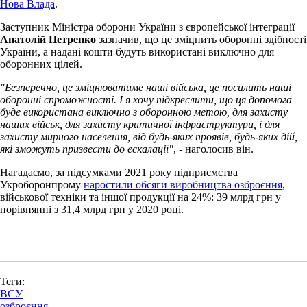
Нова Влада
.
Заступник Міністра оборони України з європейської інтеграції
Анатолій Петренко
зазначив, що це зміцнить оборонні здібності
України, а надані кошти будуть використані виключно для
оборонних цілей.
"Безперечно, це зміцнюватиме наші війська, це посилить наші
оборонні спроможності. І я хочу підкреслити, що ця допомога
буде використана виключно з оборонною метою, для захисту
наших військ, для захисту критичної інфраструктури, і для
захисту мирного населення, від будь-яких проявів, будь-яких дій,
які зможуть призвести до ескалації"
, - наголосив він.
Нагадаємо, за підсумками 2021 року підприємства
Укроборонпрому
наростили обсяги виробництва озброєння
,
військової техніки та іншої продукції на 24%: 39 млрд грн у
порівнянні з 31,4 млрд грн у 2020 році.
Теги:
ВСУ
озброєння