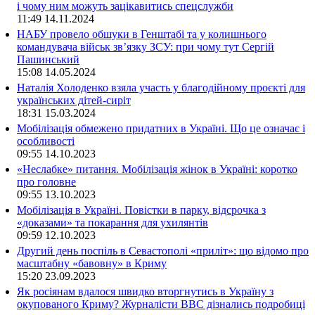
і чому ним можуть зацікавитись спецслужби
11:49
14.11.2024
НАБУ провело обшуки в Генштабі та у колишнього
командувача військ зв’язку ЗСУ: при чому тут Сергій
Пашинський
15:08
14.05.2024
Наталія Холоденко взяла участь у благодійному проєкті для
українських дітей-сиріт
18:31
15.03.2024
Мобілізація обмежено придатних в Україні. Що це означає і
особливості
09:55
14.10.2023
«Неслабке» питання. Мобілізація жінок в Україні: коротко
про головне
09:55
13.10.2023
Мобілізація в Україні. Повістки в парку, відсрочка з
«доказами» та покарання для ухилянтів
09:59
12.10.2023
Другий день поспіль в Севастополі «приліт»: що відомо про
масштабну «бавовну» в Криму
15:20
23.09.2023
Як росіянам вдалося швидко вторгнутись в Україну з
окупованого Криму? Журналісти ВВС дізнались подробиці