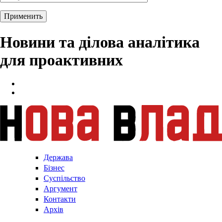
Новини та ділова аналітика
для проактивних
Держава
Бізнес
Суспільство
Аргумент
Контакти
Архів