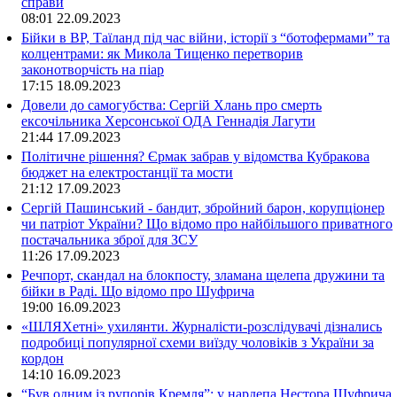
справи
08:01
22.09.2023
Бійки в ВР, Таїланд під час війни, історії з “ботофермами” та
колцентрами: як Микола Тищенко перетворив
законотворчість на піар
17:15
18.09.2023
Довели до самогубства: Сергій Хлань про смерть
ексочільника Херсонської ОДА Геннадія Лагути
21:44
17.09.2023
Політичне рішення? Єрмак забрав у відомства Кубракова
бюджет на електростанції та мости
21:12
17.09.2023
Сергій Пашинський - бандит, збройний барон, корупціонер
чи патріот України? Що відомо про найбільшого приватного
постачальника зброї для ЗСУ
11:26
17.09.2023
Речпорт, скандал на блокпосту, зламана щелепа дружини та
бійки в Раді. Що відомо про Шуфрича
19:00
16.09.2023
«ШЛЯХетні» ухилянти. Журналісти-розслідувачі дізнались
подробиці популярної схеми виїзду чоловіків з України за
кордон
14:10
16.09.2023
“Був одним із рупорів Кремля”: у нардепа Нестора Шуфрича