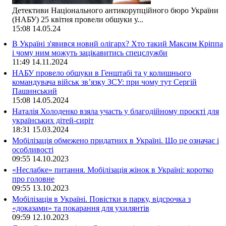
Детективи Національного антикорупційного бюро України
(НАБУ) 25 квітня провели обшуки у...
15:08
14.05.24
В Україні з'явився новий олігарх? Хто такий Максим Кріппа
і чому ним можуть зацікавитись спецслужби
11:49
14.11.2024
НАБУ провело обшуки в Генштабі та у колишнього
командувача військ зв’язку ЗСУ: при чому тут Сергій
Пашинський
15:08
14.05.2024
Наталія Холоденко взяла участь у благодійному проєкті для
українських дітей-сиріт
18:31
15.03.2024
Мобілізація обмежено придатних в Україні. Що це означає і
особливості
09:55
14.10.2023
«Неслабке» питання. Мобілізація жінок в Україні: коротко
про головне
09:55
13.10.2023
Мобілізація в Україні. Повістки в парку, відсрочка з
«доказами» та покарання для ухилянтів
09:59
12.10.2023