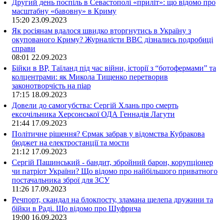
Другий день поспіль в Севастополі «приліт»: що відомо про
масштабну «бавовну» в Криму
15:20
23.09.2023
Як росіянам вдалося швидко вторгнутись в Україну з
окупованого Криму? Журналісти ВВС дізнались подробиці
справи
08:01
22.09.2023
Бійки в ВР, Таїланд під час війни, історії з “ботофермами” та
колцентрами: як Микола Тищенко перетворив
законотворчість на піар
17:15
18.09.2023
Довели до самогубства: Сергій Хлань про смерть
ексочільника Херсонської ОДА Геннадія Лагути
21:44
17.09.2023
Політичне рішення? Єрмак забрав у відомства Кубракова
бюджет на електростанції та мости
21:12
17.09.2023
Сергій Пашинський - бандит, збройний барон, корупціонер
чи патріот України? Що відомо про найбільшого приватного
постачальника зброї для ЗСУ
11:26
17.09.2023
Речпорт, скандал на блокпосту, зламана щелепа дружини та
бійки в Раді. Що відомо про Шуфрича
19:00
16.09.2023