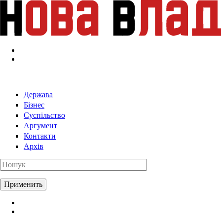
Перейти к основному содержанию
Держава
Бізнес
Суспільство
Аргумент
Контакти
Архів