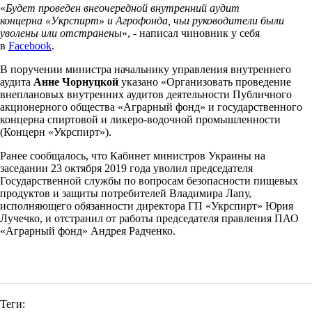
«
Будет проведен внеочередной внутренний аудит
концерна «Укрспирт» и Агрофонда, чьи руководители были
уволены или отстранены
», - написал чиновник у себя
в
Facebook
.
В поручении министра начальнику управления внутреннего
аудита
Анне Чорнуцкой
указано «Организовать проведение
внеплановых внутренних аудитов деятельности Публичного
акционерного общества «Аграрный фонд» и государственного
концерна спиртовой и ликеро-водочной промышленности
(Концерн «Укрспирт»).
Ранее сообщалось, что Кабинет министров Украины на
заседании 23 октября 2019 года уволил председателя
Государственной службы по вопросам безопасности пищевых
продуктов и защиты потребителей Владимира Лапу,
исполняющего обязанности директора ГП «Укрспирт» Юрия
Лучечко, и отстранил от работы председателя правления ПАО
«Аграрный фонд» Андрея Радченко.
Теги: