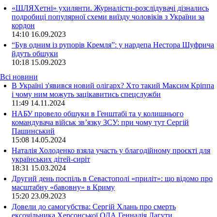
«ШЛЯХетні» ухилянти. Журналісти-розслідувачі дізнались
подробиці популярної схеми виїзду чоловіків з України за
кордон
14:10
16.09.2023
“Був одним із рупорів Кремля”: у нардепа Нестора Шуфрича
йдуть обшуки
10:18
15.09.2023
Всі новини
В Україні з'явився новий олігарх? Хто такий Максим Кріппа
і чому ним можуть зацікавитись спецслужби
11:49 14.11.2024
НАБУ провело обшуки в Генштабі та у колишнього
командувача військ зв’язку ЗСУ: при чому тут Сергій
Пашинський
15:08 14.05.2024
Наталія Холоденко взяла участь у благодійному проєкті для
українських дітей-сиріт
18:31 15.03.2024
Другий день поспіль в Севастополі «приліт»: що відомо про
масштабну «бавовну» в Криму
15:20 23.09.2023
Довели до самогубства: Сергій Хлань про смерть
ексочільника Херсонської ОДА Геннадія Лагути