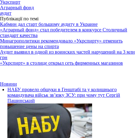
Укрспирт
Аграрный фонд
аудит
Публікації по темі
Кабмин дал старт большому аудиту в Украине
«Аграрный фонд» стал победителем в конкурсе Столичный
стандарт качества
Минагрополитики рекомендовало «Укрспирту» отменить
повышение цены на спирта
Аудит выявил в одной из воинских частей нарушений на 3 млн
грн
«Укрспирт» в столице открыл сеть фирменных магазинов
Новини
НАБУ провело обшуки в Генштабі та у колишнього
командувача військ зв’язку ЗСУ: при чому тут Сергій
Пашинський