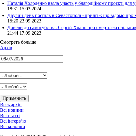
Наталія Холоденко взяла участь у благодійному проєкті для у
18:31 15.03.2024
Другий день поспіль в Севастополі «приліт»: що відомо про
15:20 23.09.2023
Довели до самогубства: Сергій Хлань про смерть ексочільни
21:44 17.09.2023
Смотреть больше
Архів
Весь архів
Всі новини
Всі статті
Всі інтерв’ю
Всі колонки