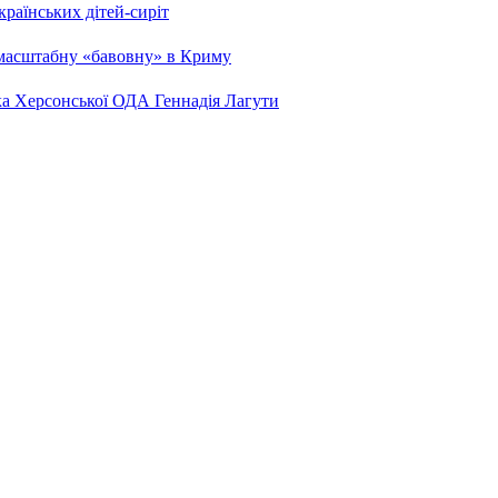
країнських дітей-сиріт
 масштабну «бавовну» в Криму
ка Херсонської ОДА Геннадія Лагути