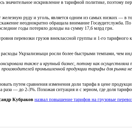
сь значительное искривление в тарифной политике, поэтому пер
т железную руду и уголь, является одним из самых низких — в то
 искажение неоднократно обращала внимание Госаудитслужба. По
следние годы потеряло доходы на сумму 17,6 млрд грн.
ровня перевозки грузов внеклассной группы и 1-го тарифного кл
т расходы Укрзализныци росли более быстрыми темпами, чем ин
понсировала также и крупный бизнес, потому как осуществляла п
ен производителей промышленной продукции тарифы для рынка н
вать путем сравнения изменения доли тарифа в цене продукции.
ва раза — до 2-3%. Похожая ситуация и с зерном, где доля тарифо
сандр Кубраков
назвал повышение тарифов на грузовые перевоз