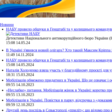
Новини
НАБУ провело обшуки в Генштабі та у колишнього командува
Детективи Національного антикорупційного бюро України (Н
15:08
14.05.24
В Україні з'явився новий олігарх? Хто такий Максим Кріппа
11:49
14.11.2024
НАБУ провело обшуки в Генштабі та у колишнього командува
15:08
14.05.2024
Наталія Холоденко взяла участь у благодійному проєкті для у
18:31
15.03.2024
Мобілізація обмежено придатних в Україні. Що це означає і 
09:55
14.10.2023
«Неслабке» питання. Мобілізація жінок в Україні: коротко пр
09:55
13.10.2023
Мобілізація в Україні. Повістки в парку, відсрочка з «доказа
09:59
12.10.2023
Другий день поспіль в Севастополі «приліт»: що відомо про