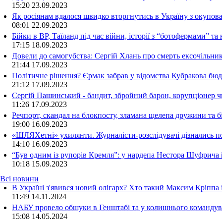
15:20
23.09.2023
Як росіянам вдалося швидко вторгнутись в Україну з окупо
08:01
22.09.2023
Бійки в ВР, Таїланд під час війни, історії з “ботофермами” 
17:15
18.09.2023
Довели до самогубства: Сергій Хлань про смерть ексочільни
21:44
17.09.2023
Політичне рішення? Єрмак забрав у відомства Кубракова бюдж
21:12
17.09.2023
Сергій Пашинський - бандит, збройний барон, корупціонер ч
11:26
17.09.2023
Речпорт, скандал на блокпосту, зламана щелепа дружини та 
19:00
16.09.2023
«ШЛЯХетні» ухилянти. Журналісти-розслідувачі дізнались под
14:10
16.09.2023
“Був одним із рупорів Кремля”: у нардепа Нестора Шуфрича
10:18
15.09.2023
Всі новини
В Україні з'явився новий олігарх? Хто такий Максим Кріппа
11:49 14.11.2024
НАБУ провело обшуки в Генштабі та у колишнього командува
15:08 14.05.2024