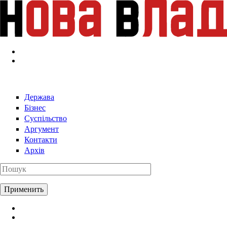
Перейти к основному содержанию
Держава
Бізнес
Суспільство
Аргумент
Контакти
Архів