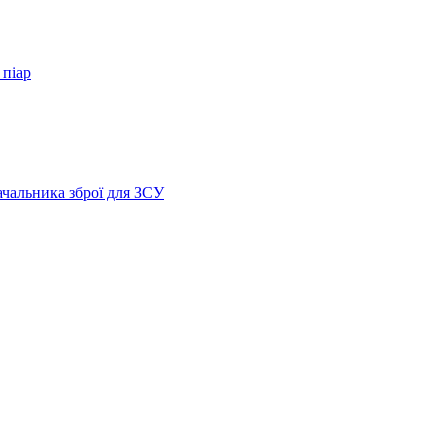
 піар
ачальника зброї для ЗСУ