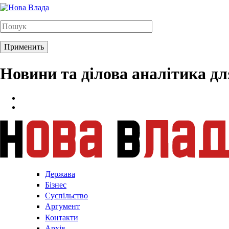
Новини та ділова аналітика д
Держава
Бізнес
Суспільство
Аргумент
Контакти
Архів