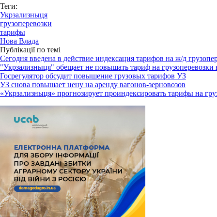
Теги:
Укрзализныця
грузоперевозки
тарифы
Нова Влада
Публікації по темі
Сегодня введена в действие индексация тарифов на ж/д грузопе
"Укрзализныця" обещает не повышать тариф на грузоперевозки 
Госрегулятор обсудит повышение грузовых тарифов УЗ
УЗ снова повышает цену на аренду вагонов-зерновозов
«Укрзализныця» прогнозирует проиндексировать тарифы на гру