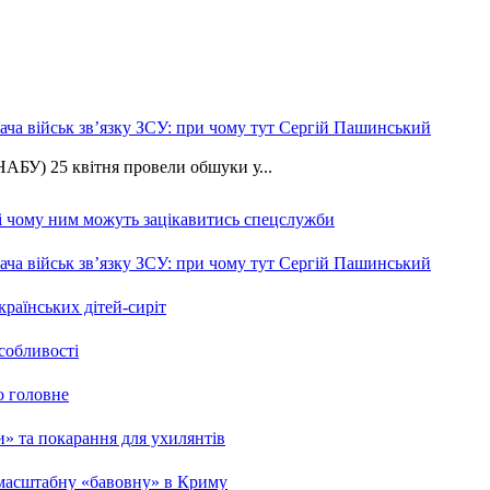
ча військ зв’язку ЗСУ: при чому тут Сергій Пашинський
АБУ) 25 квітня провели обшуки у...
 і чому ним можуть зацікавитись спецслужби
ча військ зв’язку ЗСУ: при чому тут Сергій Пашинський
країнських дітей-сиріт
особливості
о головне
ми» та покарання для ухилянтів
 масштабну «бавовну» в Криму