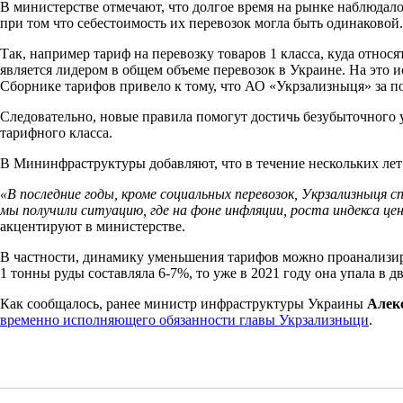
В министерстве отмечают, что долгое время на рынке наблюдало
при том что себестоимость их перевозок могла быть одинаковой.
Так, например тариф на перевозку товаров 1 класса, куда относя
является лидером в общем объеме перевозок в Украине. На это
Сборнике тарифов привело к тому, что АО «Укрзализныця» за по
Следовательно, новые правила помогут достичь безубыточного у
тарифного класса.
В Мининфраструктуры добавляют, что в течение нескольких ле
«В последние годы, кроме социальных перевозок, Укрзализныця с
мы получили ситуацию, где на фоне инфляции, роста индекса ц
акцентируют в министерстве.
В частности, динамику уменьшения тарифов можно проанализиро
1 тонны руды составляла 6-7%, то уже в 2021 году она упала в д
Как сообщалось, ранее министр инфраструктуры Украины
Алек
временно исполняющего обязанности главы Укрзализныци
.