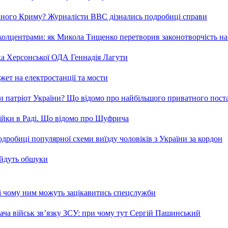
ваного Криму? Журналісти ВВС дізнались подробиці справи
та колцентрами: як Микола Тищенко перетворив законотворчість на
ка Херсонської ОДА Геннадія Лагути
ет на електростанції та мости
и патріот України? Що відомо про найбільшого приватного пост
бійки в Раді. Що відомо про Шуфрича
робиці популярної схеми виїзду чоловіків з України за кордон
 йдуть обшуки
 і чому ним можуть зацікавитись спецслужби
ча військ зв’язку ЗСУ: при чому тут Сергій Пашинський