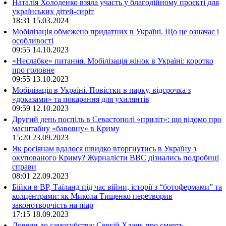
Наталія Холоденко взяла участь у благодійному проєкті для
українських дітей-сиріт
18:31
15.03.2024
Мобілізація обмежено придатних в Україні. Що це означає і
особливості
09:55
14.10.2023
«Неслабке» питання. Мобілізація жінок в Україні: коротко
про головне
09:55
13.10.2023
Мобілізація в Україні. Повістки в парку, відсрочка з
«доказами» та покарання для ухилянтів
09:59
12.10.2023
Другий день поспіль в Севастополі «приліт»: що відомо про
масштабну «бавовну» в Криму
15:20
23.09.2023
Як росіянам вдалося швидко вторгнутись в Україну з
окупованого Криму? Журналісти ВВС дізнались подробиці
справи
08:01
22.09.2023
Бійки в ВР, Таїланд під час війни, історії з “ботофермами” та
колцентрами: як Микола Тищенко перетворив
законотворчість на піар
17:15
18.09.2023
Довели до самогубства: Сергій Хлань про смерть