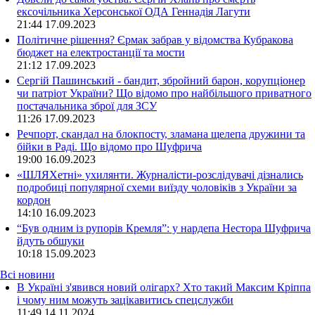
ексочільника Херсонської ОДА Геннадія Лагути
21:44
17.09.2023
Політичне рішення? Єрмак забрав у відомства Кубракова
бюджет на електростанції та мости
21:12
17.09.2023
Сергій Пашинський - бандит, збройний барон, корупціонер
чи патріот України? Що відомо про найбільшого приватного
постачальника зброї для ЗСУ
11:26
17.09.2023
Речпорт, скандал на блокпосту, зламана щелепа дружини та
бійки в Раді. Що відомо про Шуфрича
19:00
16.09.2023
«ШЛЯХетні» ухилянти. Журналісти-розслідувачі дізнались
подробиці популярної схеми виїзду чоловіків з України за
кордон
14:10
16.09.2023
“Був одним із рупорів Кремля”: у нардепа Нестора Шуфрича
йдуть обшуки
10:18
15.09.2023
Всі новини
В Україні з'явився новий олігарх? Хто такий Максим Кріппа
і чому ним можуть зацікавитись спецслужби
11:49 14.11.2024