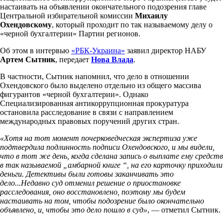
настаивать на объявлении окончательного подозрения главе
Центральной избирательной комиссии
Михаилу
Охендовскому
, который проходит по так называемому делу о
«черной бухгалтерии» Партии регионов.
Об этом в интервью
«РБК-Украина»
заявил директор НАБУ
Артем Сытник
, передает
Нова Влада
.
В частности, Сытник напомнил, что дело в отношении
Охендовского было выделено отдельно из общего массива
фигурантов «черной бухгалтерии». Однако
Специализированная антикоррупционная прокуратура
остановила расследование в связи с направлением
международных правовых поручений других стран.
«Хотя на тот момент почерковедческая экспертиза уже
подтвердила подлинность подписи Охендовского, и мы видели,
что в тот же день, когда сделана запись о выплате ему средств
в так называемой „амбарной книге “, на его карточку приходили
деньги. Детективы были готовы заканчивать это
дело...Недавно суд отменил решение о приостановке
расследования, оно восстановлено, поэтому мы будем
настаивать на том, чтобы подозрение было окончательно
объявлено, и, чтобы это дело пошло в суд»
, — отметил Сытник.