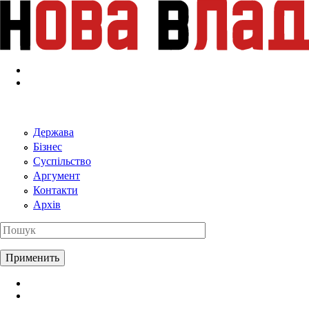
Перейти к основному содержанию
Держава
Бізнес
Суспільство
Аргумент
Контакти
Архів