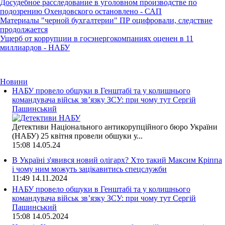
Досудебное расследование в уголовном производстве по
подозрению Охендовского остановлено - САП
Материалы "черной бухгалтерии" ПР оцифровали, следствие
продолжается
Ущерб от коррупции в госэнергокомпаниях оценен в 11
миллиардов - НАБУ
Новини
НАБУ провело обшуки в Генштабі та у колишнього
командувача військ зв’язку ЗСУ: при чому тут Сергій
Пашинський
Детективи Національного антикорупційного бюро України
(НАБУ) 25 квітня провели обшуки у...
15:08
14.05.24
В Україні з'явився новий олігарх? Хто такий Максим Кріппа
і чому ним можуть зацікавитись спецслужби
11:49
14.11.2024
НАБУ провело обшуки в Генштабі та у колишнього
командувача військ зв’язку ЗСУ: при чому тут Сергій
Пашинський
15:08
14.05.2024