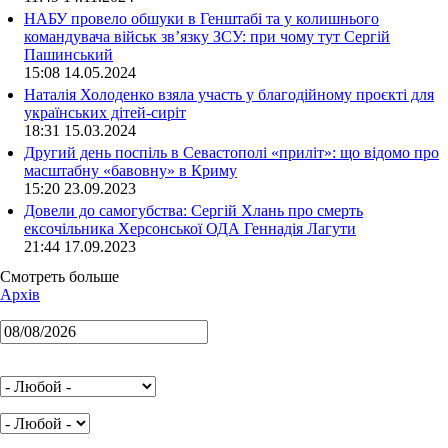
НАБУ провело обшуки в Генштабі та у колишнього
командувача військ зв’язку ЗСУ: при чому тут Сергій
Пашинський
15:08 14.05.2024
Наталія Холоденко взяла участь у благодійному проєкті для
українських дітей-сиріт
18:31 15.03.2024
Другий день поспіль в Севастополі «приліт»: що відомо про
масштабну «бавовну» в Криму
15:20 23.09.2023
Довели до самогубства: Сергій Хлань про смерть
ексочільника Херсонської ОДА Геннадія Лагути
21:44 17.09.2023
Смотреть больше
Архів