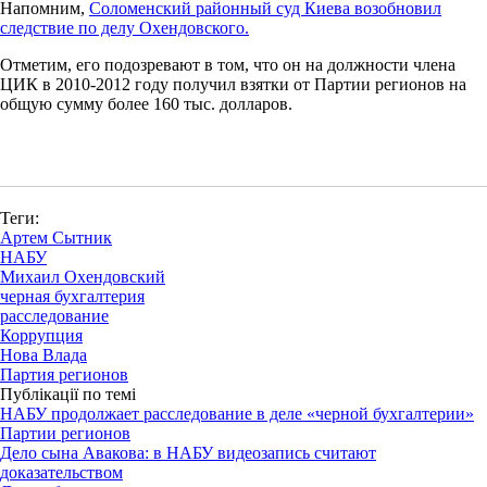
Напомним,
Соломенский районный суд Киева возобновил
следствие по делу Охендовского.
Отметим, его подозревают в том, что он на должности члена
ЦИК в 2010-2012 году получил взятки от Партии регионов на
общую сумму более 160 тыс. долларов.
Теги:
Артем Сытник
НАБУ
Михаил Охендовский
черная бухгалтерия
расследование
Коррупция
Нова Влада
Партия регионов
Публікації по темі
НАБУ продолжает расследование в деле «черной бухгалтерии»
Партии регионов
Дело сына Авакова: в НАБУ видеозапись считают
доказательством