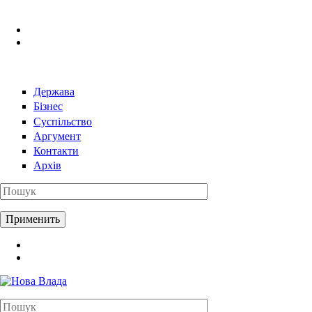
Перейти к основному содержанию
Держава
Бізнес
Суспільство
Аргумент
Контакти
Архів