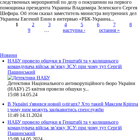
следственных мероприятий по делу о покушении на первого
помощника президента Украины Владимира Зеленского Сергея
Шефира. Об этом сказал заместитель министра внутренних дел
Украины Евгений Енин в интервью «РБК-Украина...
1
2
3
4
5
6
7
8
9
…
наступна ›
остання »
Страницы
Новини
НАБУ провело обшуки в Генштабі та у колишнього
командувача військ зв’язку ЗСУ: при чому тут Сергій
Пашинський
Детективи Національного антикорупційного бюро України
(НАБУ) 25 квітня провели обшуки у...
15:08
14.05.24
В Україні з'явився новий олігарх? Хто такий Максим Кріппа
і чому ним можуть зацікавитись спецслужби
11:49
14.11.2024
НАБУ провело обшуки в Генштабі та у колишнього
командувача військ зв’язку ЗСУ: при чому тут Сергій
Пашинський
15:08
14.05.2024