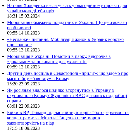
Наталія Холоденко взяла участь у благодійному проєкті для
українських дітей-сиріт
18:31
15.03.2024
Мобілізація обмежено придатних в Україні. Що це означає і
особливості
09:55
14.10.2023
«Неслабке» питання. Мобілізація жінок в Україні: коротко
про головне
09:55
13.10.2023
Мобілізація в Україні. Повістки в парку, відсрочка з
«доказами» та покарання для ухилянтів
09:59
12.10.2023
Другий день поспіль в Севастополі «приліт»: що відомо про
масштабну «бавовну» в Криму
15:20
23.09.2023
Як росіянам вдалося швидко вторгнутись в Україну з
окупованого Криму? Журналісти ВВС дізнались подробиці
справи
08:01
22.09.2023
Бійки в ВР, Таїланд під час війни, історії з “ботофермами” та
колцентрами: як Микола Тищенко перетворив
законотворчість на піар
17:15
18.09.2023