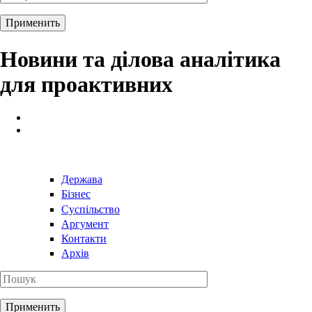
Новини та ділова аналітика
для проактивних
Держава
Бізнес
Суспільство
Аргумент
Контакти
Архів