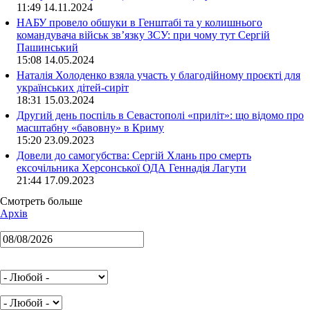
11:49 14.11.2024
НАБУ провело обшуки в Генштабі та у колишнього
командувача військ зв’язку ЗСУ: при чому тут Сергій
Пашинський
15:08 14.05.2024
Наталія Холоденко взяла участь у благодійному проєкті для
українських дітей-сиріт
18:31 15.03.2024
Другий день поспіль в Севастополі «приліт»: що відомо про
масштабну «бавовну» в Криму
15:20 23.09.2023
Довели до самогубства: Сергій Хлань про смерть
ексочільника Херсонської ОДА Геннадія Лагути
21:44 17.09.2023
Смотреть больше
Архів