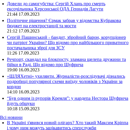
Довели до самогубства: Сергій Хлань про смерть
ексочільника Херсонської ОДА Геннадія Лагути
21:44
17.09.2023
Політичне рішення? Єрмак забрав у відомства Кубракова
бюджет на електростанції та мости
21:12
17.09.2023
Сергій Пашинський - бандит, збройний барон, корупціонер
чи патріот України? Що відомо про найбільшого приватного
постачальника зброї для ЗСУ
11:26
17.09.2023
Речпорт, скандал на блокпосту, зламана щелепа дружини та
бійки в Раді. Що відомо про Шуфрича
19:00
16.09.2023
«ШЛЯХетні» ухилянти. Журналісти-розслідувачі дізнались
подробиці популярної схеми виїзду чоловіків з України за
кордон
14:10
16.09.2023
“Був одним із рупорів Кремля”: у нардепа Нестора Шуфрича
йдуть обшуки
10:18
15.09.2023
Всі новини
В Україні з'явився новий олігарх? Хто такий Максим Кріппа
і чому ним можуть зацікавитись спецслужби