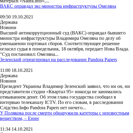
матеріалі «Nadra.info»,...
ВАКС оправдал экс-министра инфраструктуры Омеляна
09:50 19.10.2021
Держава
Новини
Высший антикоррупционный суд (ВАКС) оправдал бывшего
министра инфраструктуры Владимира Омеляна по делу об
уменьшении портовых сборов. Соответствующее решение
огласил судья в понедельник, 18 октября, передает Нова Влада.
"Суд постановил: Омеляна...
Зеленский отреагировал на расследование Pandora Papers
11:00 18.10.2021
Держава
Новини
Президент Украины Владимир Зеленский заявил, что ни он, ни
представители студии «Квартал 95» никогда не занимались
отмыванием денег. Об этом глава государства сообщил в
интервью телеканалу ICTV. По его словам, в расследовании
Слідство.Інфо Pandora Papers нет ничего...
У Полякова после смерти обнаружили катетеры с неизвестным
веществом, – Енин
11:34 14.10.2021