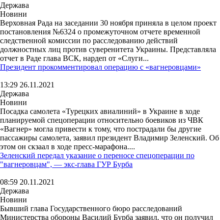
Держава
Новини
Верховная Рада на заседании 30 ноября приняла в целом проект
постановления №6324 о промежуточном отчете временной
следственной комиссии по расследованию действий
должностных лиц против суверенитета Украины. Представляла
отчет в Раде глава ВСК, нардеп от «Слуги...
Президент прокомментировал операцию с «вагнеровцами»
13:29 26.11.2021
Держава
Новини
Посадка самолета «Турецких авиалиний» в Украине в ходе
планируемой спецоперации относительно боевиков из ЧВК
«Вагнер» могла привести к тому, что пострадали бы другие
пассажиры самолета, заявил президент Владимир Зеленский. Об
этом он скзаал в ходе пресс-марафона....
Зеленский передал указание о переносе спецоперации по
"вагнеровцам", — экс-глава ГУР Бурба
08:59 20.11.2021
Держава
Новини
Бывший глава Государственного бюро расследований
Министерства обороны Василий Бурба заявил, что он получил