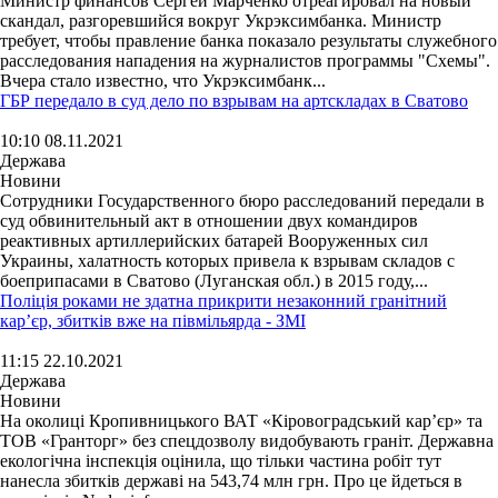
Министр финансов Сергей Марченко отреагировал на новый
скандал, разгоревшийся вокруг Укрэксимбанка. Министр
требует, чтобы правление банка показало результаты служебного
расследования нападения на журналистов программы "Схемы".
Вчера стало известно, что Укрэксимбанк...
ГБР передало в суд дело по взрывам на артскладах в Сватово
10:10 08.11.2021
Держава
Новини
Сотрудники Государственного бюро расследований передали в
суд обвинительный акт в отношении двух командиров
реактивных артиллерийских батарей Вооруженных сил
Украины, халатность которых привела к взрывам складов с
боеприпасами в Сватово (Луганская обл.) в 2015 году,...
Поліція роками не здатна прикрити незаконний гранітний
кар’єр, збитків вже на півмільярда - ЗМІ
11:15 22.10.2021
Держава
Новини
На околиці Кропивницького ВАТ «Кіровоградський кар’єр» та
ТОВ «Гранторг» без спецдозволу видобувають граніт. Державна
екологічна інспекція оцінила, що тільки частина робіт тут
нанесла збитків державі на 543,74 млн грн. Про це йдеться в