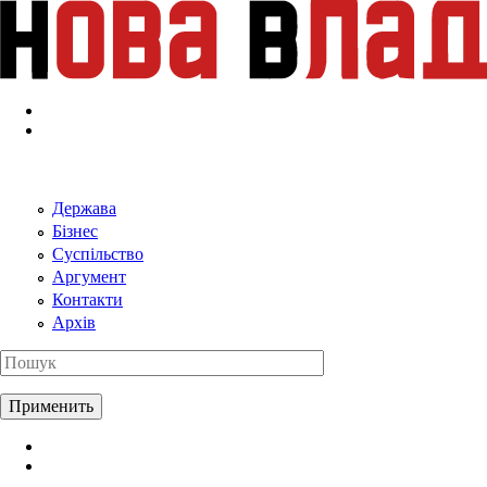
Перейти к основному содержанию
Держава
Бізнес
Суспільство
Аргумент
Контакти
Архів