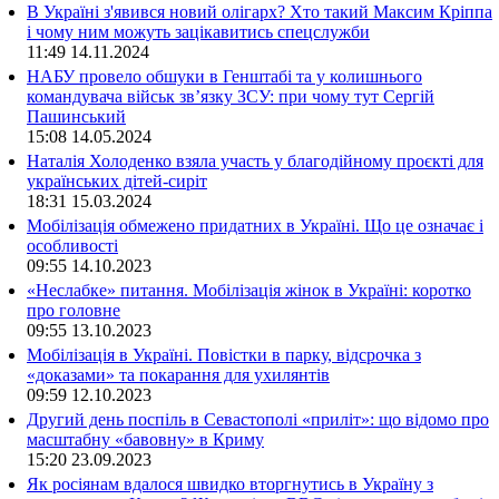
В Україні з'явився новий олігарх? Хто такий Максим Кріппа
і чому ним можуть зацікавитись спецслужби
11:49
14.11.2024
НАБУ провело обшуки в Генштабі та у колишнього
командувача військ зв’язку ЗСУ: при чому тут Сергій
Пашинський
15:08
14.05.2024
Наталія Холоденко взяла участь у благодійному проєкті для
українських дітей-сиріт
18:31
15.03.2024
Мобілізація обмежено придатних в Україні. Що це означає і
особливості
09:55
14.10.2023
«Неслабке» питання. Мобілізація жінок в Україні: коротко
про головне
09:55
13.10.2023
Мобілізація в Україні. Повістки в парку, відсрочка з
«доказами» та покарання для ухилянтів
09:59
12.10.2023
Другий день поспіль в Севастополі «приліт»: що відомо про
масштабну «бавовну» в Криму
15:20
23.09.2023
Як росіянам вдалося швидко вторгнутись в Україну з