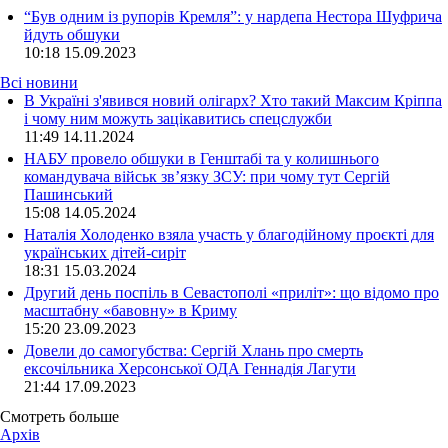
“Був одним із рупорів Кремля”: у нардепа Нестора Шуфрича
йдуть обшуки
10:18
15.09.2023
Всі новини
В Україні з'явився новий олігарх? Хто такий Максим Кріппа
і чому ним можуть зацікавитись спецслужби
11:49 14.11.2024
НАБУ провело обшуки в Генштабі та у колишнього
командувача військ зв’язку ЗСУ: при чому тут Сергій
Пашинський
15:08 14.05.2024
Наталія Холоденко взяла участь у благодійному проєкті для
українських дітей-сиріт
18:31 15.03.2024
Другий день поспіль в Севастополі «приліт»: що відомо про
масштабну «бавовну» в Криму
15:20 23.09.2023
Довели до самогубства: Сергій Хлань про смерть
ексочільника Херсонської ОДА Геннадія Лагути
21:44 17.09.2023
Смотреть больше
Архів