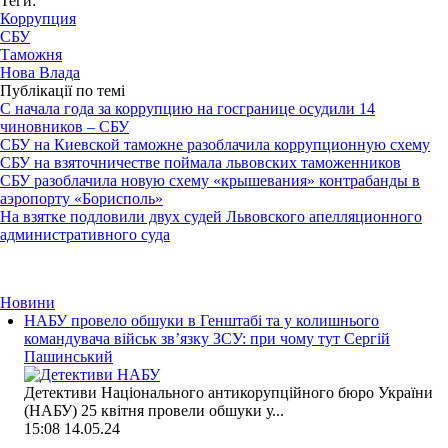
Теги:
Коррупция
СБУ
Таможня
Нова Влада
Публікації по темі
С начала года за коррупцию на госгранице осудили 14
чиновников – СБУ
СБУ на Киевской таможне разоблачила коррупционную схему
СБУ на взяточничестве поймала львовских таможенников
СБУ разоблачила новую схему «крышевания» контрабанды в
аэропорту «Борисполь»
На взятке подловили двух судей Львовского апелляционного
административного суда
Новини
НАБУ провело обшуки в Генштабі та у колишнього
командувача військ зв’язку ЗСУ: при чому тут Сергій
Пашинський
Детективи Національного антикорупційного бюро України
(НАБУ) 25 квітня провели обшуки у...
15:08
14.05.24