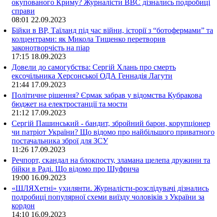
окупованого Криму? Журналісти ВВС дізнались подробиці
справи
08:01
22.09.2023
Бійки в ВР, Таїланд під час війни, історії з “ботофермами” та
колцентрами: як Микола Тищенко перетворив
законотворчість на піар
17:15
18.09.2023
Довели до самогубства: Сергій Хлань про смерть
ексочільника Херсонської ОДА Геннадія Лагути
21:44
17.09.2023
Політичне рішення? Єрмак забрав у відомства Кубракова
бюджет на електростанції та мости
21:12
17.09.2023
Сергій Пашинський - бандит, збройний барон, корупціонер
чи патріот України? Що відомо про найбільшого приватного
постачальника зброї для ЗСУ
11:26
17.09.2023
Речпорт, скандал на блокпосту, зламана щелепа дружини та
бійки в Раді. Що відомо про Шуфрича
19:00
16.09.2023
«ШЛЯХетні» ухилянти. Журналісти-розслідувачі дізнались
подробиці популярної схеми виїзду чоловіків з України за
кордон
14:10
16.09.2023