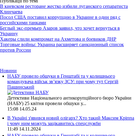
Публікації по темі
В киевском ресторане жестко избили луганского сепаратиста
Клинчаева
Посол США поставил коррупцию в Украине в один ряд с
российскими танками
Беглый экс-премьер Азаров заявил, что хочет вернуться в
Украину
Хакеры слили компромат на Ахметова и боевиков ДНР
Торговые войны: Украина расширяет санкционный список
против России
Новини
НАБУ провело обшуки в Генштабі та у колишнього
командувача військ зв’язку ЗСУ: при чому тут Сергій
Пашинський
Детективи Національного антикорупційного бюро України
(НАБУ) 25 квітня провели обшуки у...
15:08
14.05.24
В Україні з'явився новий олігарх? Хто такий Максим Кріппа
і чому ним можуть зацікавитись спецслужби
11:49
14.11.2024
НАБУ провело обшуки в Генштабі та у колишнього