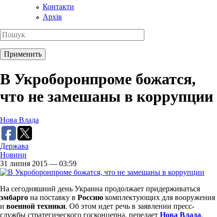
Контакти
Архів
В Укроборонпроме божатся,
что не замешаны в коррупции
Нова Влада
Держава
Новини
31 липня 2015 — 03:59
На сегодняшний день Украина продолжает придерживаться
эмбарго
на поставку в
Россию
комплектующих для вооружения
и
военной техники
. Об этом идет речь в заявлении пресс-
службы стратегического госконцерна, передает
Нова Влада
.