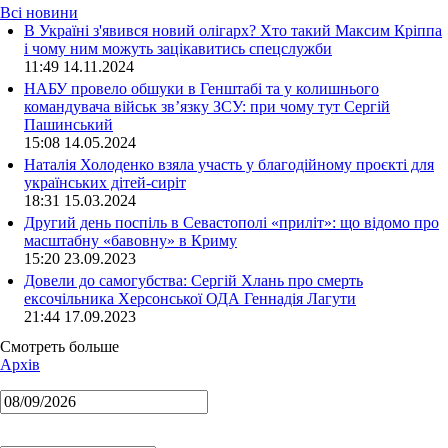
Всі новини
В Україні з'явився новий олігарх? Хто такий Максим Кріппа
і чому ним можуть зацікавитись спецслужби
11:49 14.11.2024
НАБУ провело обшуки в Генштабі та у колишнього
командувача військ зв’язку ЗСУ: при чому тут Сергій
Пашинський
15:08 14.05.2024
Наталія Холоденко взяла участь у благодійному проєкті для
українських дітей-сиріт
18:31 15.03.2024
Другий день поспіль в Севастополі «приліт»: що відомо про
масштабну «бавовну» в Криму
15:20 23.09.2023
Довели до самогубства: Сергій Хлань про смерть
ексочільника Херсонської ОДА Геннадія Лагути
21:44 17.09.2023
Смотреть больше
Архів