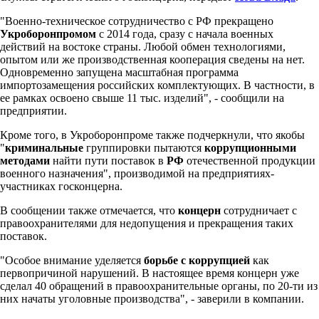
"Военно-техническое сотрудничество с РФ прекращено
Укроборонпромом
с 2014 года, сразу с начала военных
действий на востоке страны. Любой обмен технологиями,
опытом или же производственная кооперация сведены на нет.
Одновременно запущена масштабная программа
импортозамещения российских комплектующих. В частности, в
ее рамках освоено свыше 11 тыс. изделий", - сообщили на
предприятии.
Кроме того, в Укроборонпроме также подчеркнули, что якобы
"
криминальные
группировки пытаются
коррупционными
методами
найти пути поставок в
РФ
отечественной продукции
военного назначения", производимой на предприятиях-
участниках госконцерна.
В сообщении также отмечается, что
концерн
сотрудничает с
правоохранителями для недопущения и прекращения таких
поставок.
"Особое внимание уделяется
борьбе с коррупцией
как
первопричиной нарушений. В настоящее время концерн уже
сделал 40 обращений в правоохранительные органы, по 20-ти из
них начаты уголовные производства", - заверили в компании.