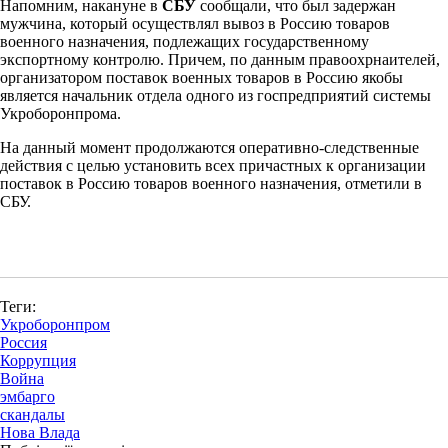
Напомним, накануне в
СБУ
сообщали, что был задержан
мужчина, который осуществлял вывоз в Россию товаров
военного назначения, подлежащих государственному
экспортному контролю. Причем, по данным правоохрнаителей,
организатором поставок военных товаров в Россию якобы
является начальник отдела одного из госпредприятий системы
Укроборонпрома.
На данный момент продолжаются оперативно-следственные
действия с целью установить всех причастных к организации
поставок в Россию товаров военного назначения, отметили в
СБУ.
Теги:
Укроборонпром
Россия
Коррупция
Война
эмбарго
скандалы
Нова Влада