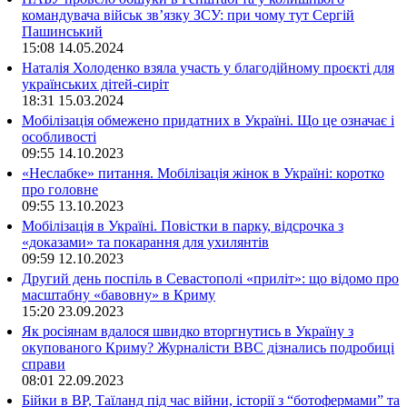
командувача військ зв’язку ЗСУ: при чому тут Сергій
Пашинський
15:08
14.05.2024
Наталія Холоденко взяла участь у благодійному проєкті для
українських дітей-сиріт
18:31
15.03.2024
Мобілізація обмежено придатних в Україні. Що це означає і
особливості
09:55
14.10.2023
«Неслабке» питання. Мобілізація жінок в Україні: коротко
про головне
09:55
13.10.2023
Мобілізація в Україні. Повістки в парку, відсрочка з
«доказами» та покарання для ухилянтів
09:59
12.10.2023
Другий день поспіль в Севастополі «приліт»: що відомо про
масштабну «бавовну» в Криму
15:20
23.09.2023
Як росіянам вдалося швидко вторгнутись в Україну з
окупованого Криму? Журналісти ВВС дізнались подробиці
справи
08:01
22.09.2023
Бійки в ВР, Таїланд під час війни, історії з “ботофермами” та