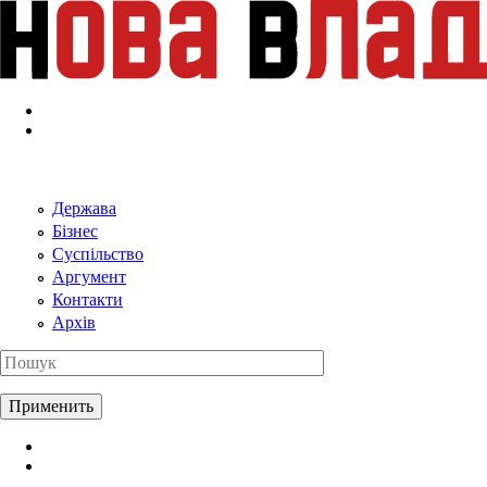
Перейти к основному содержанию
Держава
Бізнес
Суспільство
Аргумент
Контакти
Архів