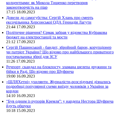
колцентрами: як Микола Тищенко перетворив
законотворчість на піар
17:15
18.09.2023
Довели до самогубства: Сергій Хлань про смерть
ексочільника Херсонської ОДА Геннадія Лагути
21:44
17.09.2023
Політичне рішення? Єрмак забрав у відомства Кубракова
бюджет на електростанції та мости
21:12
17.09.2023
Сергій Пашинський - бандит, збройний барон, корупціонер
чи патріот України? Що відомо про найбільшого приватного
постачальника зброї для ЗСУ
11:26
17.09.2023
Речпорт, скандал на блокпосту, зламана щелепа дружини та
бійки в Раді. Що відомо про Шуфрича
19:00
16.09.2023
«ШЛЯХетні» ухилянти. Журналісти-розслідувачі дізнались
подробиці популярної схеми виїзду чоловіків з України за
кордон
14:10
16.09.2023
“Був одним із рупорів Кремля”: у нардепа Нестора Шуфрича
йдуть обшуки
10:18
15.09.2023