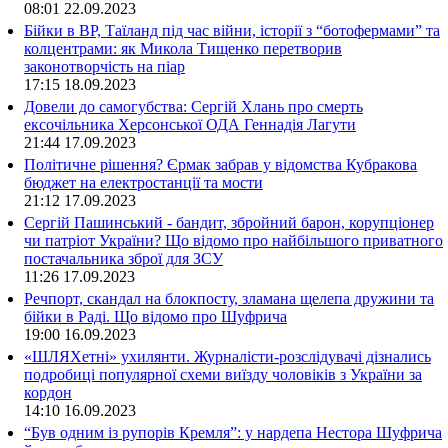
08:01
22.09.2023
Бійки в ВР, Таїланд під час війни, історії з “ботофермами” та
колцентрами: як Микола Тищенко перетворив
законотворчість на піар
17:15
18.09.2023
Довели до самогубства: Сергій Хлань про смерть
ексочільника Херсонської ОДА Геннадія Лагути
21:44
17.09.2023
Політичне рішення? Єрмак забрав у відомства Кубракова
бюджет на електростанції та мости
21:12
17.09.2023
Сергій Пашинський - бандит, збройний барон, корупціонер
чи патріот України? Що відомо про найбільшого приватного
постачальника зброї для ЗСУ
11:26
17.09.2023
Речпорт, скандал на блокпосту, зламана щелепа дружини та
бійки в Раді. Що відомо про Шуфрича
19:00
16.09.2023
«ШЛЯХетні» ухилянти. Журналісти-розслідувачі дізнались
подробиці популярної схеми виїзду чоловіків з України за
кордон
14:10
16.09.2023
“Був одним із рупорів Кремля”: у нардепа Нестора Шуфрича