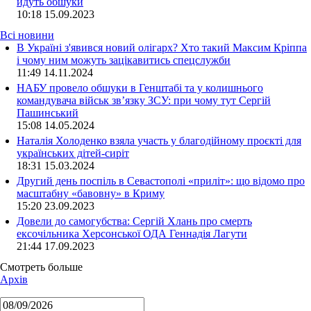
йдуть обшуки
10:18
15.09.2023
Всі новини
В Україні з'явився новий олігарх? Хто такий Максим Кріппа
і чому ним можуть зацікавитись спецслужби
11:49 14.11.2024
НАБУ провело обшуки в Генштабі та у колишнього
командувача військ зв’язку ЗСУ: при чому тут Сергій
Пашинський
15:08 14.05.2024
Наталія Холоденко взяла участь у благодійному проєкті для
українських дітей-сиріт
18:31 15.03.2024
Другий день поспіль в Севастополі «приліт»: що відомо про
масштабну «бавовну» в Криму
15:20 23.09.2023
Довели до самогубства: Сергій Хлань про смерть
ексочільника Херсонської ОДА Геннадія Лагути
21:44 17.09.2023
Смотреть больше
Архів