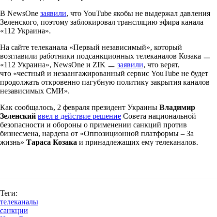
В NewsOne
заявили
, что YouTube якобы не выдержал давления
Зеленского, поэтому заблокировал трансляцию эфира канала
«112 Украина».
На сайте телеканала «Первый независимый», который
возглавили работники подсанкционных телеканалов Козака ㅡ
«112 Украина», NewsOne и ZIK ㅡ
заявили
, что верят,
что «честный и незаангажированный сервис YouTube не будет
продолжать откровенно пагубную политику закрытия каналов
независимых СМИ».
Как сообщалось, 2 февраля президент Украины
Владимир
Зеленский
ввел в действие решение
Совета национальной
безопасности и обороны о применении санкций против
бизнесмена, нардепа от «Оппозиционной платформы – За
жизнь»
Тараса Козака
и принадлежащих ему телеканалов.
Теги:
телеканалы
санкции