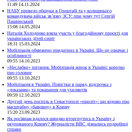
11:49
14.11.2024
НАБУ провело обшуки в Генштабі та у колишнього
командувача військ зв’язку ЗСУ: при чому тут Сергій
Пашинський
15:08
14.05.2024
Наталія Холоденко взяла участь у благодійному проєкті для
українських дітей-сиріт
18:31
15.03.2024
Мобілізація обмежено придатних в Україні. Що це означає і
особливості
09:55
14.10.2023
«Неслабке» питання. Мобілізація жінок в Україні: коротко
про головне
09:55
13.10.2023
Мобілізація в Україні. Повістки в парку, відсрочка з
«доказами» та покарання для ухилянтів
09:59
12.10.2023
Другий день поспіль в Севастополі «приліт»: що відомо про
масштабну «бавовну» в Криму
15:20
23.09.2023
Як росіянам вдалося швидко вторгнутись в Україну з
окупованого Криму? Журналісти ВВС дізнались подробиці
справи