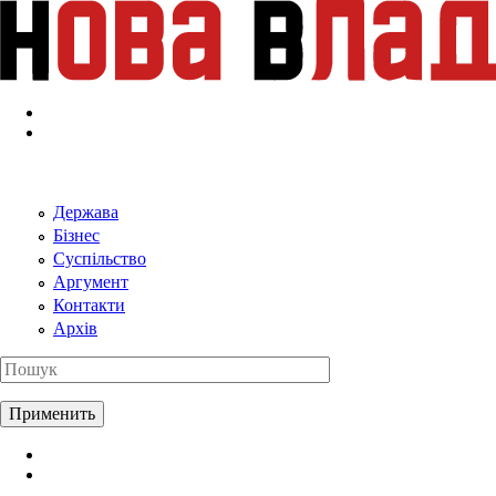
Перейти к основному содержанию
Держава
Бізнес
Суспільство
Аргумент
Контакти
Архів