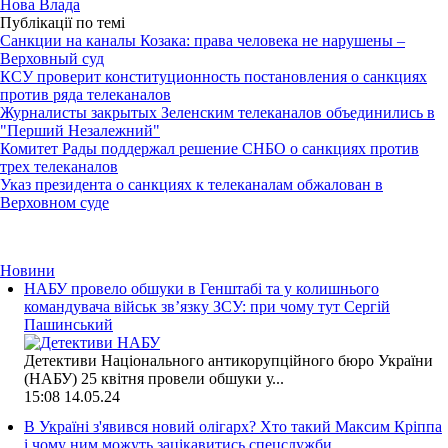
Нова Влада
Публікації по темі
Санкции на каналы Козака: права человека не нарушены –
Верховный суд
КСУ проверит конституционность постановления о санкциях
против ряда телеканалов
Журналисты закрытых Зеленским телеканалов объединились в
"Перший Незалежний"
Комитет Рады поддержал решение СНБО о санкциях против
трех телеканалов
Указ президента о санкциях к телеканалам обжалован в
Верховном суде
Новини
НАБУ провело обшуки в Генштабі та у колишнього
командувача військ зв’язку ЗСУ: при чому тут Сергій
Пашинський
Детективи Національного антикорупційного бюро України
(НАБУ) 25 квітня провели обшуки у...
15:08
14.05.24
В Україні з'явився новий олігарх? Хто такий Максим Кріппа
і чому ним можуть зацікавитись спецслужби