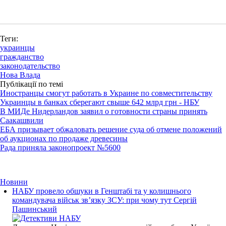
Теги:
украинцы
гражданство
законодательство
Нова Влада
Публікації по темі
Иностранцы смогут работать в Украине по совместительству
Украинцы в банках сберегают свыше 642 млрд грн - НБУ
В МИДе Нидерландов заявил о готовности страны принять
Саакашвили
ЕБА призывает обжаловать решение суда об отмене положений
об аукционах по продаже древесины
Рада приняла законопроект №5600
Новини
НАБУ провело обшуки в Генштабі та у колишнього
командувача військ зв’язку ЗСУ: при чому тут Сергій
Пашинський