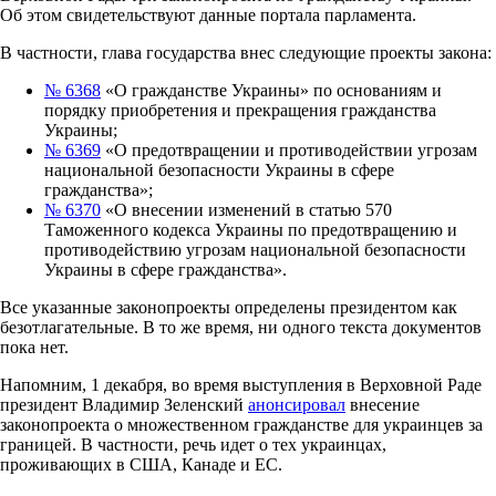
Об этом свидетельствуют данные портала парламента.
В частности, глава государства внес следующие проекты закона:
№ 6368
«О гражданстве Украины» по основаниям и
порядку приобретения и прекращения гражданства
Украины;
№ 6369
«О предотвращении и противодействии угрозам
национальной безопасности Украины в сфере
гражданства»;
№ 6370
«О внесении изменений в статью 570
Таможенного кодекса Украины по предотвращению и
противодействию угрозам национальной безопасности
Украины в сфере гражданства».
Все указанные законопроекты определены президентом как
безотлагательные. В то же время, ни одного текста документов
пока нет.
Напомним, 1 декабря, во время выступления в Верховной Раде
президент Владимир Зеленский
анонсировал
внесение
законопроекта о множественном гражданстве для украинцев за
границей. В частности, речь идет о тех украинцах,
проживающих в США, Канаде и ЕС.