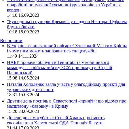
подробиці популярної схеми виїзду чоловіків з України за
кордон
14:10
16.09.2023
“Був одним із рупорів Кремля”: у нардепа Нестора Шуфрича
йдуть обшуки
10:18
15.09.2023
Всі новини
В Україні з'явився новий олігарх? Хто такий Максим Кріппа
і чому ним можуть зацікавитись спецслужби
11:49 14.11.2024
НАБУ провело обшуки в Генштабі та у колишнього
командувача військ зв’язку ЗСУ: при чому тут Сергій
Пашинський
15:08 14.05.2024
Наталія Холоденко взяла участь у благодійному проєкті для
українських дітей-сиріт
18:31 15.03.2024
Другий день поспіль в Севастополі «приліт»: що відомо про
масштабну «бавовну» в Криму
15:20 23.09.2023
Довели до самогубства: Сергій Хлань про смерть
ексочільника Херсонської ОДА Геннадія Лагути
21:44 17.09.2023