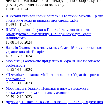
Детективи Національного антикорупційного бюро України
(НАБУ) 25 квітня провели обшуки у...
15:08
14.05.24
В Україні з'явився новий олігарх? Хто такий Максим Кріппа
і чому ним можуть зацікавитись спецслужби
11:49
14.11.2024
НАБУ провело обшуки в Генштабі та у колишнього
командувача військ зв’язку ЗСУ: при чому тут Сергій
Пашинський
15:08
14.05.2024
Наталія Холоденко взяла участь у благодійному проєкті для
українських дітей-сиріт
18:31
15.03.2024
Мобілізація обмежено придатних в Україні. Що це означає і
особливості
09:55
14.10.2023
«Неслабке» питання. Мобілізація жінок в Україні: коротко
про головне
09:55
13.10.2023
Мобілізація в Україні. Повістки в парку, відсрочка з
«доказами» та покарання для ухилянтів
09:59
12.10.2023
Другий день поспіль в Севастополі «приліт»: що відомо про