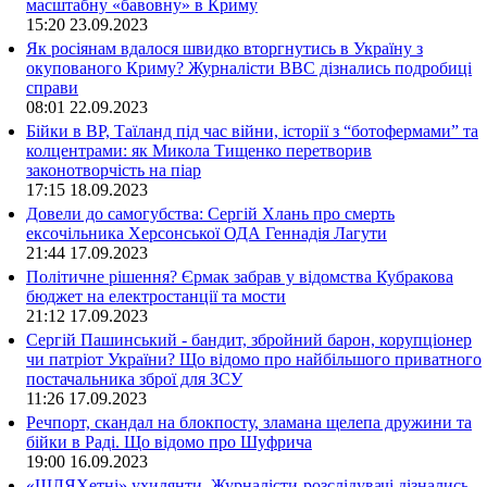
масштабну «бавовну» в Криму
15:20
23.09.2023
Як росіянам вдалося швидко вторгнутись в Україну з
окупованого Криму? Журналісти ВВС дізнались подробиці
справи
08:01
22.09.2023
Бійки в ВР, Таїланд під час війни, історії з “ботофермами” та
колцентрами: як Микола Тищенко перетворив
законотворчість на піар
17:15
18.09.2023
Довели до самогубства: Сергій Хлань про смерть
ексочільника Херсонської ОДА Геннадія Лагути
21:44
17.09.2023
Політичне рішення? Єрмак забрав у відомства Кубракова
бюджет на електростанції та мости
21:12
17.09.2023
Сергій Пашинський - бандит, збройний барон, корупціонер
чи патріот України? Що відомо про найбільшого приватного
постачальника зброї для ЗСУ
11:26
17.09.2023
Речпорт, скандал на блокпосту, зламана щелепа дружини та
бійки в Раді. Що відомо про Шуфрича
19:00
16.09.2023
«ШЛЯХетні» ухилянти. Журналісти-розслідувачі дізнались