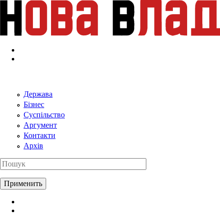
Перейти к основному содержанию
Держава
Бізнес
Суспільство
Аргумент
Контакти
Архів