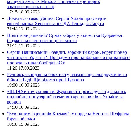
колцентрами: як Микола Тищенко перетворив
законотворчість на піар
17:15
18.09.2023
Довели до самогубства: Сергій Хлань про смерть
ексочільника Херсонської ОДА Геннадія Лагути
21:44
17.09.2023
Політичне рішення? Єрмак забрав у відомства Кубракова
бюджет на електростанції та мости
21:12
17.09.2023
Сергій Пашинський - бандит, збройний барон, корупціонер
чи патріот України? Що відомо про найбільшого приватного
постачальника зброї для ЗСУ
11:26
17.09.2023
Речпорт, скандал на блокпосту, зламана щелепа дружини та
бійки в Раді. Що відомо про Шуфрича
19:00
16.09.2023
«ШЛЯХетні» ухилянти. Журналісти-розслідувачі дізнались
подробиці популярної схеми виїзду чоловіків з України за
кордон
14:10
16.09.2023
“Був одним із рупорів Кремля”: у нардепа Нестора Шуфрича
йдуть обшуки
10:18
15.09.2023