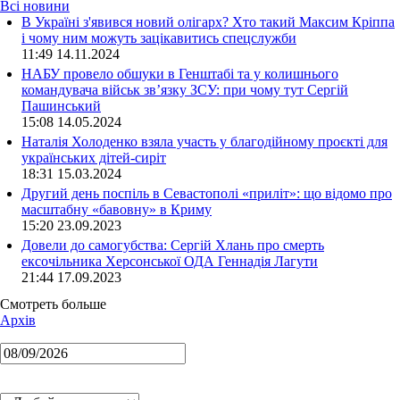
Всі новини
В Україні з'явився новий олігарх? Хто такий Максим Кріппа
і чому ним можуть зацікавитись спецслужби
11:49 14.11.2024
НАБУ провело обшуки в Генштабі та у колишнього
командувача військ зв’язку ЗСУ: при чому тут Сергій
Пашинський
15:08 14.05.2024
Наталія Холоденко взяла участь у благодійному проєкті для
українських дітей-сиріт
18:31 15.03.2024
Другий день поспіль в Севастополі «приліт»: що відомо про
масштабну «бавовну» в Криму
15:20 23.09.2023
Довели до самогубства: Сергій Хлань про смерть
ексочільника Херсонської ОДА Геннадія Лагути
21:44 17.09.2023
Смотреть больше
Архів