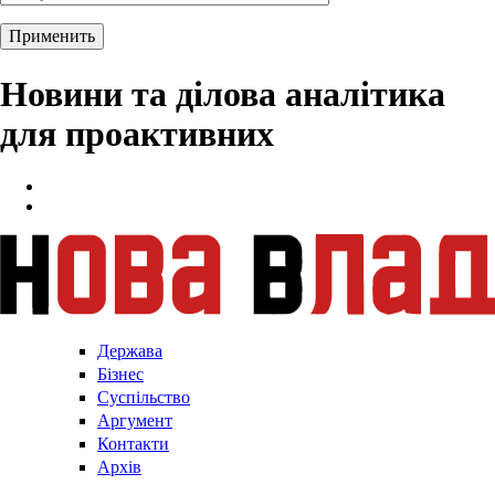
Новини та ділова аналітика
для проактивних
Держава
Бізнес
Суспільство
Аргумент
Контакти
Архів