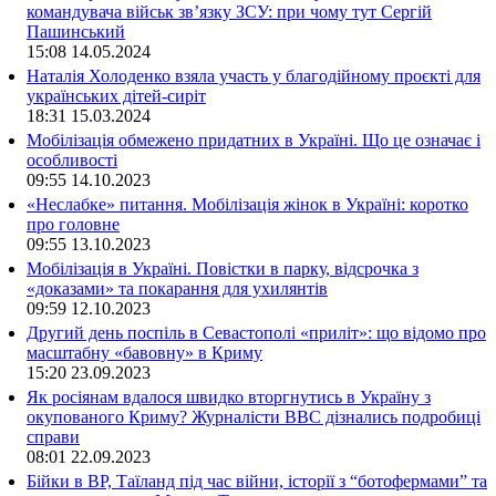
командувача військ зв’язку ЗСУ: при чому тут Сергій
Пашинський
15:08
14.05.2024
Наталія Холоденко взяла участь у благодійному проєкті для
українських дітей-сиріт
18:31
15.03.2024
Мобілізація обмежено придатних в Україні. Що це означає і
особливості
09:55
14.10.2023
«Неслабке» питання. Мобілізація жінок в Україні: коротко
про головне
09:55
13.10.2023
Мобілізація в Україні. Повістки в парку, відсрочка з
«доказами» та покарання для ухилянтів
09:59
12.10.2023
Другий день поспіль в Севастополі «приліт»: що відомо про
масштабну «бавовну» в Криму
15:20
23.09.2023
Як росіянам вдалося швидко вторгнутись в Україну з
окупованого Криму? Журналісти ВВС дізнались подробиці
справи
08:01
22.09.2023
Бійки в ВР, Таїланд під час війни, історії з “ботофермами” та