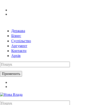
Перейти к основному содержанию
Держава
Бізнес
Суспільство
Аргумент
Контакти
Архів