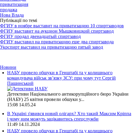
приватизация
продажа
Нова Влада
Публікації по темі
ФГИУ в ноябре выставит на приватизацию 10 спиртзаводов
ФГИУ выставит на аукцион Мышковицкий спиртзавод
ФГИУ продал двенадцатый спиртзавод
ФГИУ выставил на приватизацию еще два спиртзавода
Укрспирт выставил на приватизацию пятый завод
Новини
НАБУ провело обшуки в Генштабі та у колишнього
командувача військ зв’язку ЗСУ: при чому тут Сергій
Пашинський
Детективи Національного антикорупційного бюро України
(НАБУ) 25 квітня провели обшуки у...
15:08
14.05.24
В Україні з'явився новий олігарх? Хто такий Максим Кріппа
і чому ним можуть зацікавитись спецслужби
11:49
14.11.2024
НАБУ провело обшуки в Генштабі та у колишнього