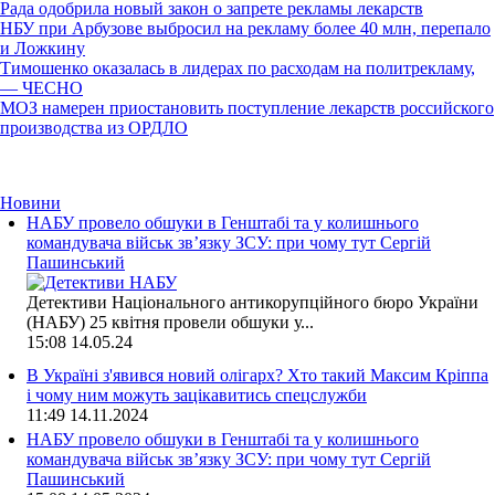
Рада одобрила новый закон о запрете рекламы лекарств
НБУ при Арбузове выбросил на рекламу более 40 млн, перепало
и Ложкину
Тимошенко оказалась в лидерах по расходам на политрекламу,
— ЧЕСНО
МОЗ намерен приостановить поступление лекарств российского
производства из ОРДЛО
Новини
НАБУ провело обшуки в Генштабі та у колишнього
командувача військ зв’язку ЗСУ: при чому тут Сергій
Пашинський
Детективи Національного антикорупційного бюро України
(НАБУ) 25 квітня провели обшуки у...
15:08
14.05.24
В Україні з'явився новий олігарх? Хто такий Максим Кріппа
і чому ним можуть зацікавитись спецслужби
11:49
14.11.2024
НАБУ провело обшуки в Генштабі та у колишнього
командувача військ зв’язку ЗСУ: при чому тут Сергій
Пашинський