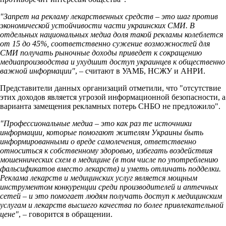
"Запрет на рекламу лекарственных средств – это шаг против
экономической устойчивости части украинских СМИ. В
отдельных национальных медиа доля такой рекламы колеблется
от 15 до 45%, соответственно сужение возможностей для
СМИ получать рыночные доходы приведет к сокращению
медиапроизводства и ухудшит доступ украинцев к общественно
важной информации"
, – считают в УАМБ, НСЖУ и АНРИ.
Представители данных организаций отметили, что "отсутствие
этих доходов является угрозой информационной безопасности, а
варианта замещения рекламных потерь СНБО не предложило".
"Профессиональные медиа – это как раз те источники
информации, которые помогают жителям Украины быть
информированными о вреде самолечения, ответственно
относиться к собственному здоровью, избегать воздействия
мошеннических схем в медицине (в том числе по употреблению
фальсификатов вместо лекарств) и уметь отличать подделки.
Реклама лекарств и медицинских услуг является мощным
инструментом конкуренции среди производителей и аптечных
сетей – и это помогает людям получать доступ к медицинским
услугам и лекарств высшего качества по более привлекательной
цене"
, – говорится в обращении.