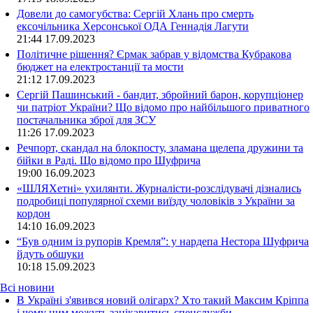
Довели до самогубства: Сергій Хлань про смерть
ексочільника Херсонської ОДА Геннадія Лагути
21:44
17.09.2023
Політичне рішення? Єрмак забрав у відомства Кубракова
бюджет на електростанції та мости
21:12
17.09.2023
Сергій Пашинський - бандит, збройний барон, корупціонер
чи патріот України? Що відомо про найбільшого приватного
постачальника зброї для ЗСУ
11:26
17.09.2023
Речпорт, скандал на блокпосту, зламана щелепа дружини та
бійки в Раді. Що відомо про Шуфрича
19:00
16.09.2023
«ШЛЯХетні» ухилянти. Журналісти-розслідувачі дізнались
подробиці популярної схеми виїзду чоловіків з України за
кордон
14:10
16.09.2023
“Був одним із рупорів Кремля”: у нардепа Нестора Шуфрича
йдуть обшуки
10:18
15.09.2023
Всі новини
В Україні з'явився новий олігарх? Хто такий Максим Кріппа
і чому ним можуть зацікавитись спецслужби