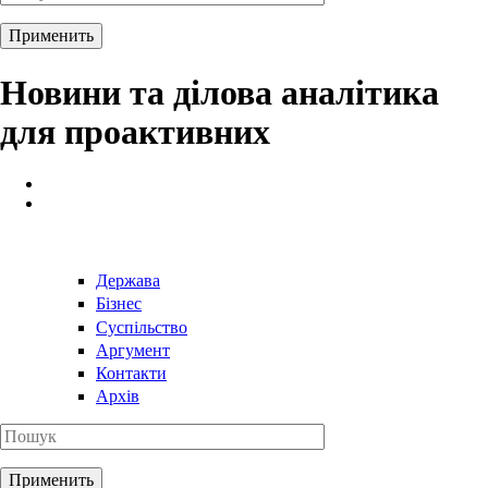
Новини та ділова аналітика
для проактивних
Держава
Бізнес
Суспільство
Аргумент
Контакти
Архів