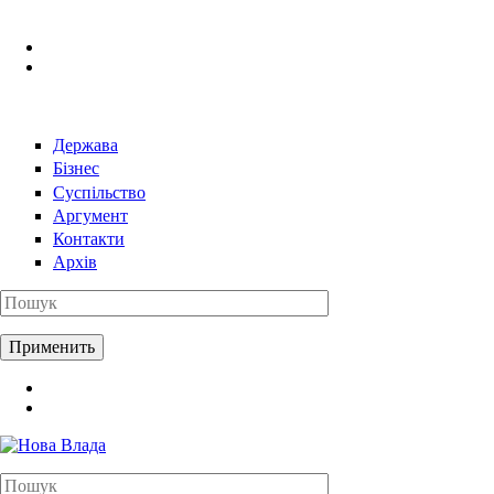
Перейти к основному содержанию
Держава
Бізнес
Суспільство
Аргумент
Контакти
Архів