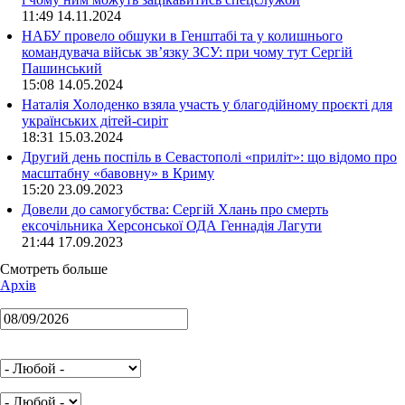
11:49 14.11.2024
НАБУ провело обшуки в Генштабі та у колишнього
командувача військ зв’язку ЗСУ: при чому тут Сергій
Пашинський
15:08 14.05.2024
Наталія Холоденко взяла участь у благодійному проєкті для
українських дітей-сиріт
18:31 15.03.2024
Другий день поспіль в Севастополі «приліт»: що відомо про
масштабну «бавовну» в Криму
15:20 23.09.2023
Довели до самогубства: Сергій Хлань про смерть
ексочільника Херсонської ОДА Геннадія Лагути
21:44 17.09.2023
Смотреть больше
Архів