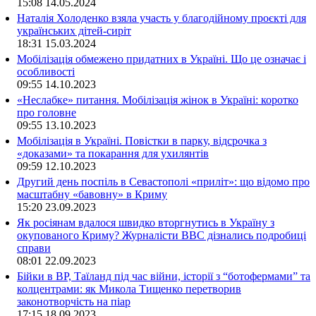
15:08
14.05.2024
Наталія Холоденко взяла участь у благодійному проєкті для
українських дітей-сиріт
18:31
15.03.2024
Мобілізація обмежено придатних в Україні. Що це означає і
особливості
09:55
14.10.2023
«Неслабке» питання. Мобілізація жінок в Україні: коротко
про головне
09:55
13.10.2023
Мобілізація в Україні. Повістки в парку, відсрочка з
«доказами» та покарання для ухилянтів
09:59
12.10.2023
Другий день поспіль в Севастополі «приліт»: що відомо про
масштабну «бавовну» в Криму
15:20
23.09.2023
Як росіянам вдалося швидко вторгнутись в Україну з
окупованого Криму? Журналісти ВВС дізнались подробиці
справи
08:01
22.09.2023
Бійки в ВР, Таїланд під час війни, історії з “ботофермами” та
колцентрами: як Микола Тищенко перетворив
законотворчість на піар
17:15
18.09.2023