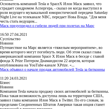
Основатель компаний Tesla и SpaceX Илон Маск заявил, что
страдает синдромом Аспергера, - сказал он когда выступил в
роли ведущего музыкальной юмористической передачи Saturday
Night Live на телеканале NBC, передает Нова Влада. "Для меня
честь стать ведущим...
Маск предупредил о гибели людей при полетах на Марс
16:50 27.04.2021
Суспільство
Новини
Путешествие на Марс является «тяжелым мероприятием», во
время которого могут погибнуть люди. Об этом сказал глава
американской компании Space X Илон Маск в беседе с главой
фонда X Prize Питером Диамандисом 22 апреля, которая
опубликована на YouТube-канале XPrize. «...
Маск объявил о начале продаж автомобилей Tesla за биткоины
11:20 24.03.2021
Бізнес
Новини
Компания Tesla начала продажу своих автомобилей за биткоины.
Пока такая возможность доступна лишь на территории США,
заявил глава компании Илон Маск в Twitter. По его словам, за
пределами Соединенных Штатов Америки такая опция станет
возможной в течение текущего...