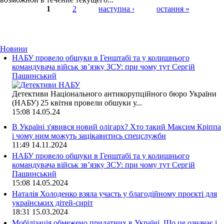
1
2
наступна ›
остання »
Страницы
Новини
НАБУ провело обшуки в Генштабі та у колишнього
командувача військ зв’язку ЗСУ: при чому тут Сергій
Пашинський
Детективи Національного антикорупційного бюро України
(НАБУ) 25 квітня провели обшуки у...
15:08
14.05.24
В Україні з'явився новий олігарх? Хто такий Максим Кріппа
і чому ним можуть зацікавитись спецслужби
11:49
14.11.2024
НАБУ провело обшуки в Генштабі та у колишнього
командувача військ зв’язку ЗСУ: при чому тут Сергій
Пашинський
15:08
14.05.2024
Наталія Холоденко взяла участь у благодійному проєкті для
українських дітей-сиріт
18:31
15.03.2024
Мобілізація обмежено придатних в Україні. Що це означає і