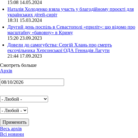
15:08 14.05.2024
Наталія Холоденко взяла участь у благодійному проєкті для
українських дітей-сиріт
18:31 15.03.2024
Другий день поспіль в Севастополі «приліт»: що відомо про
масштабну «бавовну» в Криму
15:20 23.09.2023
Довели до самогубства: Сергій Хлань про смерть
ексочільника Херсонської ОДА Геннадія Лагути
21:44 17.09.2023
Смотреть больше
Архів
Весь архів
Всі новини