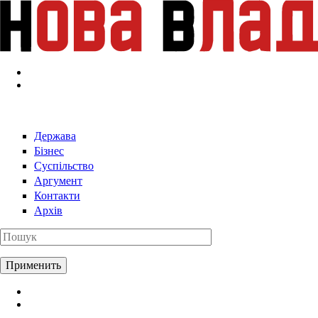
Перейти к основному содержанию
Держава
Бізнес
Суспільство
Аргумент
Контакти
Архів