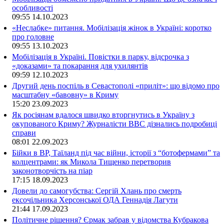
особливості
09:55
14.10.2023
«Неслабке» питання. Мобілізація жінок в Україні: коротко
про головне
09:55
13.10.2023
Мобілізація в Україні. Повістки в парку, відсрочка з
«доказами» та покарання для ухилянтів
09:59
12.10.2023
Другий день поспіль в Севастополі «приліт»: що відомо про
масштабну «бавовну» в Криму
15:20
23.09.2023
Як росіянам вдалося швидко вторгнутись в Україну з
окупованого Криму? Журналісти ВВС дізнались подробиці
справи
08:01
22.09.2023
Бійки в ВР, Таїланд під час війни, історії з “ботофермами” та
колцентрами: як Микола Тищенко перетворив
законотворчість на піар
17:15
18.09.2023
Довели до самогубства: Сергій Хлань про смерть
ексочільника Херсонської ОДА Геннадія Лагути
21:44
17.09.2023
Політичне рішення? Єрмак забрав у відомства Кубракова