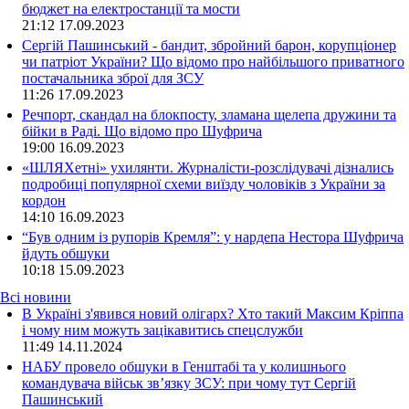
бюджет на електростанції та мости
21:12
17.09.2023
Сергій Пашинський - бандит, збройний барон, корупціонер
чи патріот України? Що відомо про найбільшого приватного
постачальника зброї для ЗСУ
11:26
17.09.2023
Речпорт, скандал на блокпосту, зламана щелепа дружини та
бійки в Раді. Що відомо про Шуфрича
19:00
16.09.2023
«ШЛЯХетні» ухилянти. Журналісти-розслідувачі дізнались
подробиці популярної схеми виїзду чоловіків з України за
кордон
14:10
16.09.2023
“Був одним із рупорів Кремля”: у нардепа Нестора Шуфрича
йдуть обшуки
10:18
15.09.2023
Всі новини
В Україні з'явився новий олігарх? Хто такий Максим Кріппа
і чому ним можуть зацікавитись спецслужби
11:49 14.11.2024
НАБУ провело обшуки в Генштабі та у колишнього
командувача військ зв’язку ЗСУ: при чому тут Сергій
Пашинський