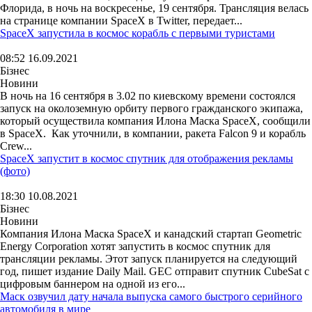
Флорида, в ночь на воскресенье, 19 сентября. Трансляция велась
на странице компании SpaceX в Twitter, передает...
SpaceX запустила в космос корабль с первыми туристами
08:52 16.09.2021
Бізнес
Новини
В ночь на 16 сентября в 3.02 по киевскому времени состоялся
запуск на околоземную орбиту первого гражданского экипажа,
который осуществила компания Илона Маска SpaceX, сообщили
в SpaceX. Как уточнили, в компании, ракета Falcon 9 и корабль
Crew...
SpaceX запустит в космос спутник для отображения рекламы
(фото)
18:30 10.08.2021
Бізнес
Новини
Компания Илона Маска SpaceX и канадский стартап Geometric
Energy Corporation хотят запустить в космос спутник для
трансляции рекламы. Этот запуск планируется на следующий
год, пишет издание Daily Mail. GEC отправит спутник CubeSat с
цифровым баннером на одной из его...
Маск озвучил дату начала выпуска самого быстрого серийного
автомобиля в мире