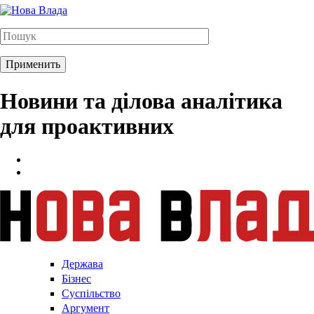
Новини та ділова аналітика
для проактивних
Держава
Бізнес
Суспільство
Аргумент