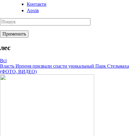
Контакти
Архів
лес
Всі
Власть Ирпеня призвали спасти уникальный Парк Стельмаха
(ФОТО, ВИДЕО)