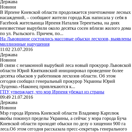
Держава
Новини
В Ирпене Киевской области продолжается уничтожение лесных
насаждений, – сообщают жители города.Как написала у себя в
Facebook жительница Ирпеня Наталия Терентьева, на днях
неизвестные вырубили около десятка сосен вблизи жилого дома
по ул. Рыльского. Причем, по...
На Львовщине состоялись массовые обыски лесхозов, выявлены
миллионные нарушения
11:02 23.07.2016
Держава
Новини
В связи с незаконной вырубкой леса новый прокурор Львовской
области Юрий Квяткивский инициировал проведение более
десятка обысков у работников лесхозов области. Об этом
сегодня сообщил генеральный прокурор Украины Юрий
Луценко.«Наконец привлекаются к...
ГПУ утверждает, что мэр Ирпеня убежал из страны
09:49 21.07.2016
Держава
Новини
Мэр города Ирпень Киевской области Владимир Карплюк
якобы покинул пределы Украины, а сейчас у мэра города Буча
Киевской области проходят обыски по делу о хищении 900 га
леса.Об этом сегодня рассказала пресс-секретарь генерального