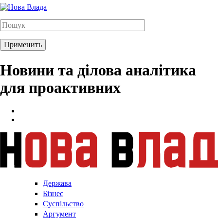
Новини та ділова аналітика
для проактивних
Держава
Бізнес
Суспільство
Аргумент