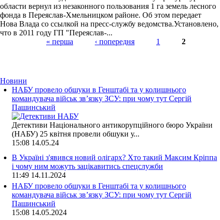
области вернул из незаконного пользования 1 га земель лесного
фонда в Переяслав-Хмельницком районе. Об этом передает
Нова Влада со ссылкой на пресс-службу ведомства.Установлено,
что в 2011 году ГП "Переяслав-...
« перша
‹ попередня
1
2
Страницы
Новини
НАБУ провело обшуки в Генштабі та у колишнього
командувача військ зв’язку ЗСУ: при чому тут Сергій
Пашинський
Детективи Національного антикорупційного бюро України
(НАБУ) 25 квітня провели обшуки у...
15:08
14.05.24
В Україні з'явився новий олігарх? Хто такий Максим Кріппа
і чому ним можуть зацікавитись спецслужби
11:49
14.11.2024
НАБУ провело обшуки в Генштабі та у колишнього
командувача військ зв’язку ЗСУ: при чому тут Сергій
Пашинський
15:08
14.05.2024