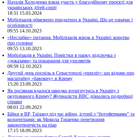
Наталія Холоденко взяла участь у благодійному проєкті для
українських дітей-сиріт
18:31
15.03.2024
Мобілізація обмежено придатних в Україні. Що це означає і
особливості
09:55
14.10.2023
«Неслабке» питання. Мобілізація жінок в Україні: коротко
про головне
09:55
13.10.2023
Мобілізація в Україні. Повістки в парку, відсрочка з
«доказами» та покарання для ухилянтів
09:59
12.10.2023
Другий день поспіль в Севастополі «приліт»: що відомо про
масштабну «бавовну» в Криму
15:20
23.09.2023
Як росіянам вдалося швидко вторгнутись в Україну з
окупованого Криму? Журналісти ВВС дізнались подробиці
справи
08:01
22.09.2023
Бійки в ВР, Таїланд під час війни, історії з “ботофермами” та
колцентрами: як Микола Тищенко перетворив
законотворчість на піар
17:15
18.09.2023