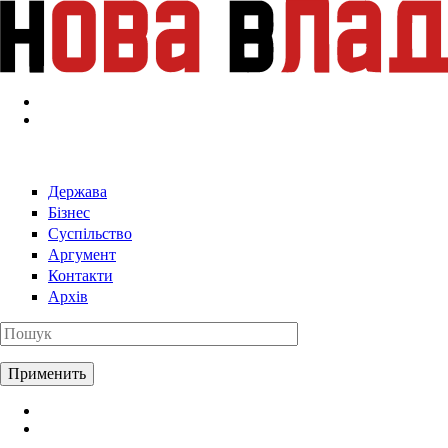
Перейти к основному содержанию
Держава
Бізнес
Суспільство
Аргумент
Контакти
Архів