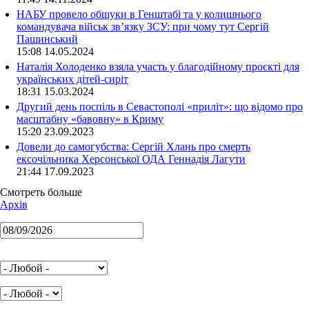
НАБУ провело обшуки в Генштабі та у колишнього
командувача військ зв’язку ЗСУ: при чому тут Сергій
Пашинський
15:08 14.05.2024
Наталія Холоденко взяла участь у благодійному проєкті для
українських дітей-сиріт
18:31 15.03.2024
Другий день поспіль в Севастополі «приліт»: що відомо про
масштабну «бавовну» в Криму
15:20 23.09.2023
Довели до самогубства: Сергій Хлань про смерть
ексочільника Херсонської ОДА Геннадія Лагути
21:44 17.09.2023
Смотреть больше
Архів