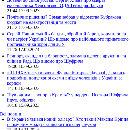
Довели до самогубства: Сергій Хлань про смерть
ексочільника Херсонської ОДА Геннадія Лагути
21:44
17.09.2023
Політичне рішення? Єрмак забрав у відомства Кубракова
бюджет на електростанції та мости
21:12
17.09.2023
Сергій Пашинський - бандит, збройний барон, корупціонер
чи патріот України? Що відомо про найбільшого приватного
постачальника зброї для ЗСУ
11:26
17.09.2023
Речпорт, скандал на блокпосту, зламана щелепа дружини та
бійки в Раді. Що відомо про Шуфрича
19:00
16.09.2023
«ШЛЯХетні» ухилянти. Журналісти-розслідувачі дізнались
подробиці популярної схеми виїзду чоловіків з України за
кордон
14:10
16.09.2023
“Був одним із рупорів Кремля”: у нардепа Нестора Шуфрича
йдуть обшуки
10:18
15.09.2023
Всі новини
В Україні з'явився новий олігарх? Хто такий Максим Кріппа
і чому ним можуть зацікавитись спецслужби
11:49 14.11.2024