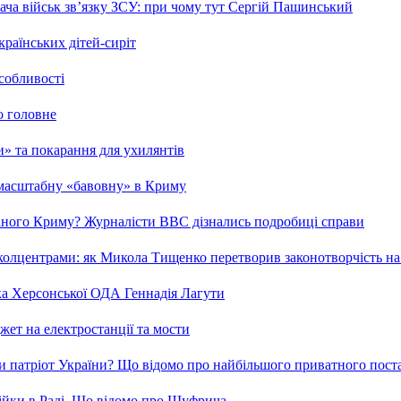
ча військ зв’язку ЗСУ: при чому тут Сергій Пашинський
країнських дітей-сиріт
особливості
о головне
ми» та покарання для ухилянтів
 масштабну «бавовну» в Криму
ваного Криму? Журналісти ВВС дізнались подробиці справи
та колцентрами: як Микола Тищенко перетворив законотворчість на
ка Херсонської ОДА Геннадія Лагути
ет на електростанції та мости
и патріот України? Що відомо про найбільшого приватного пост
бійки в Раді. Що відомо про Шуфрича