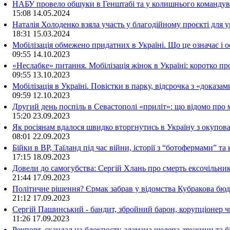
НАБУ провело обшуки в Генштабі та у колишнього командува
15:08
14.05.2024
Наталія Холоденко взяла участь у благодійному проєкті для у
18:31
15.03.2024
Мобілізація обмежено придатних в Україні. Що це означає і 
09:55
14.10.2023
«Неслабке» питання. Мобілізація жінок в Україні: коротко пр
09:55
13.10.2023
Мобілізація в Україні. Повістки в парку, відсрочка з «доказа
09:59
12.10.2023
Другий день поспіль в Севастополі «приліт»: що відомо про
15:20
23.09.2023
Як росіянам вдалося швидко вторгнутись в Україну з окупо
08:01
22.09.2023
Бійки в ВР, Таїланд під час війни, історії з “ботофермами” 
17:15
18.09.2023
Довели до самогубства: Сергій Хлань про смерть ексочільни
21:44
17.09.2023
Політичне рішення? Єрмак забрав у відомства Кубракова бюдж
21:12
17.09.2023
Сергій Пашинський - бандит, збройний барон, корупціонер ч
11:26
17.09.2023
Речпорт, скандал на блокпосту, зламана щелепа дружини та 