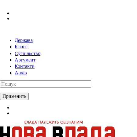
Перейти к основному содержанию
Держава
Бізнес
Суспільство
Аргумент
Контакти
Архів