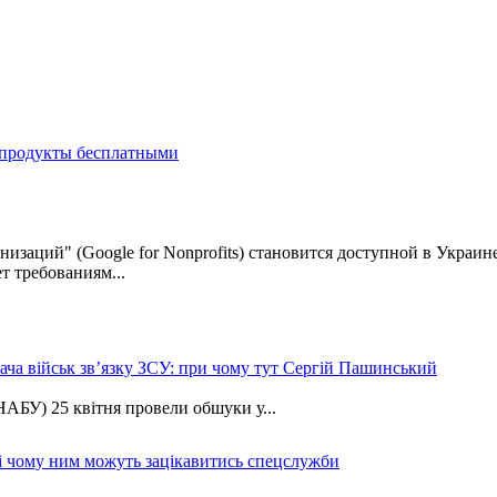
и продукты бесплатными
низаций" (Google for Nonprofits) становится доступной в Украи
т требованиям...
ча військ зв’язку ЗСУ: при чому тут Сергій Пашинський
АБУ) 25 квітня провели обшуки у...
 і чому ним можуть зацікавитись спецслужби