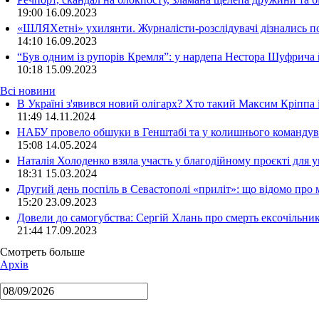
19:00
16.09.2023
«ШЛЯХетні» ухилянти. Журналісти-розслідувачі дізнались под
14:10
16.09.2023
“Був одним із рупорів Кремля”: у нардепа Нестора Шуфрича
10:18
15.09.2023
Всі новини
В Україні з'явився новий олігарх? Хто такий Максим Кріппа
11:49 14.11.2024
НАБУ провело обшуки в Генштабі та у колишнього командува
15:08 14.05.2024
Наталія Холоденко взяла участь у благодійному проєкті для у
18:31 15.03.2024
Другий день поспіль в Севастополі «приліт»: що відомо про
15:20 23.09.2023
Довели до самогубства: Сергій Хлань про смерть ексочільни
21:44 17.09.2023
Смотреть больше
Архів