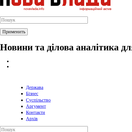
Новини та ділова аналітика д
Держава
Бізнес
Суспільство
Аргумент
Контакти
Архів