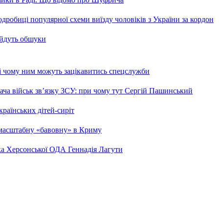
робиці популярної схеми виїзду чоловіків з України за кордон
 йдуть обшуки
 і чому ним можуть зацікавитись спецслужби
ча військ зв’язку ЗСУ: при чому тут Сергій Пашинський
країнських дітей-сиріт
 масштабну «бавовну» в Криму
ка Херсонської ОДА Геннадія Лагути