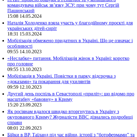
командувача військ зв’язку ЗСУ: при чому тут Сергій
Пашинський
15:08
14.05.2024
Наталія Холоденко взяла участь у благодійному проєкті для
українських дітей-сиріт
18:31
15.03.2024
Мобілізація обмежено придатних в Україні. Що це означає і
особливості
09:55
14.10.2023
«Неслабке» питання. Мобілізація жінок в Україні: коротко
про головне
09:55
13.10.2023
Мобілізація в Україні. Повістки в парку, відсрочка з
«доказами» та покарання для ухилянтів
09:59
12.10.2023
Другий день поспіль в Севастополі «приліт»: що відомо про
масштабну «бавовну» в Криму
15:20
23.09.2023
Як росіянам вдалося швидко вторгнутись в Україну з
окупованого Криму? Журналісти ВВС дізнались подробиці
справи
08:01
22.09.2023
Бійки в ВР, Таїланд під час війни, історії з “ботофермами” та