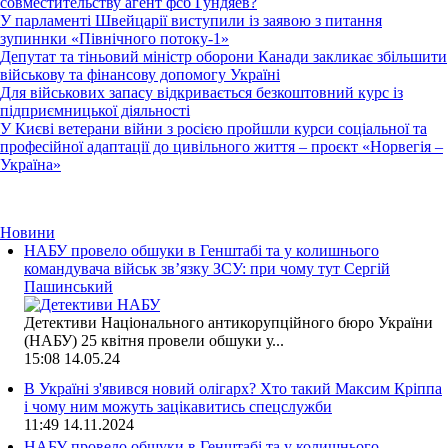
совместительству агент фсб Гундяев?
У парламенті Швейцарії виступили із заявою з питання
зупиннки «Північного потоку-1»
Депутат та тіньовий міністр оборони Канади закликає збільшити
військову та фінансову допомогу Україні
Для військових запасу відкривається безкоштовний курс із
підприємницької діяльності
У Києві ветерани війни з росією пройшли курси соціальної та
професійної адаптації до цивільного життя – проєкт «Норвегія –
Україна»
Новини
НАБУ провело обшуки в Генштабі та у колишнього
командувача військ зв’язку ЗСУ: при чому тут Сергій
Пашинський
Детективи Національного антикорупційного бюро України
(НАБУ) 25 квітня провели обшуки у...
15:08
14.05.24
В Україні з'явився новий олігарх? Хто такий Максим Кріппа
і чому ним можуть зацікавитись спецслужби
11:49
14.11.2024
НАБУ провело обшуки в Генштабі та у колишнього