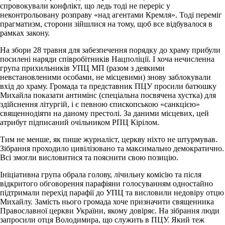
спровокували конфлікт, що ледь тоді не переріс у
неконтрольовану розправу «над агентами Кремля». Тоді переміг
прагматизм, сторони зійшлися на тому, щоб все відбувалося в
рамках закону.
На збори 28 травня для забезпечення порядку до храму прибули
посилені наряди співробітників Нацполіції. І хоча нечисленна
група прихильників УПЦ МП (разом з деякими
невстановленими особами, не місцевими) знову заблокували
вхід до храму. Громада та представник ПЦУ просили батюшку
Михайла показати антимінс (спеціальна посвячена хустка) для
здійснення літургій, і є певною єпископською «санкцією»
священнодіяти на даному престолі. За даними місцевих, цей
атрибут підписаний очільником РПЦ Кірілом.
Тим не менше, як пише журналіст, церкву ніхто не штурмував.
Зібрання проходило цивілізовано та максимально демократично.
Всі змогли висловитися та пояснити свою позицію.
Ініціативна група обрала голову, лічильну комісію та після
відкритого обговорення парафіяни голосуванням одностайно
підтримали перехід парафії до УПЦ та висловили недовіру отцю
Михайлу. Замість нього громада хоче призначити священника
Православної церкви України, якому довіряє. На зібрання люди
запросили отця Володимира, що служить в ПЦУ. Який теж