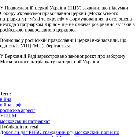
У Православній церкві України (ПЦУ) заявили, що підсумки
Собору Української православної церкви (Московського
патріархату) «м’які та округлі» у формулюваннях, а оголошена
незгода з патріархом Кірілом ще не означає розірвання зв’язків з
російською православною церквою.
Водночас у російській православній церкві вже заявили, що
єдність із УПЦ (МП) зберігається.
У Верховній Раді зареєстровано законопроєкт про заборону
Московського патріархату на території України.
Теги:
війна
війна з рф
російська агресія
УПЦ МП
московський патріархат
Публікації по темі
Дорог ли для РНБО гражданин рф, московский поп и по