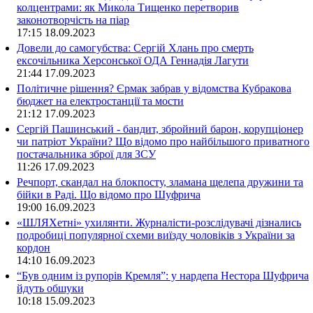
колцентрами: як Микола Тищенко перетворив
законотворчість на піар
17:15
18.09.2023
Довели до самогубства: Сергій Хлань про смерть
ексочільника Херсонської ОДА Геннадія Лагути
21:44
17.09.2023
Політичне рішення? Єрмак забрав у відомства Кубракова
бюджет на електростанції та мости
21:12
17.09.2023
Сергій Пашинський - бандит, збройний барон, корупціонер
чи патріот України? Що відомо про найбільшого приватного
постачальника зброї для ЗСУ
11:26
17.09.2023
Речпорт, скандал на блокпосту, зламана щелепа дружини та
бійки в Раді. Що відомо про Шуфрича
19:00
16.09.2023
«ШЛЯХетні» ухилянти. Журналісти-розслідувачі дізнались
подробиці популярної схеми виїзду чоловіків з України за
кордон
14:10
16.09.2023
“Був одним із рупорів Кремля”: у нардепа Нестора Шуфрича
йдуть обшуки
10:18
15.09.2023