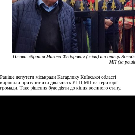
Голова зібрання Микола Федорович (зліва) та отець Воло
МП (за реші
Раніше депутати міськради Кагарлику Київської області
вирішили призупинити діяльність УПЦ МП на території
громади. Таке рішення буде діяти до кінця воєнного стану.