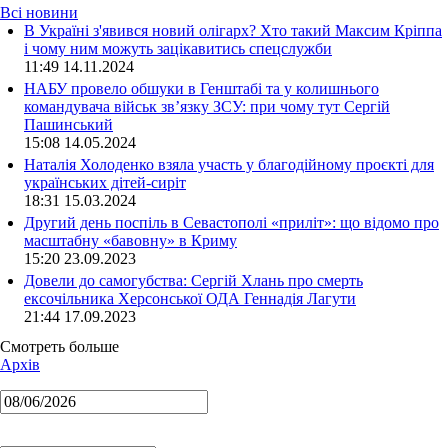
Всі новини
В Україні з'явився новий олігарх? Хто такий Максим Кріппа
і чому ним можуть зацікавитись спецслужби
11:49 14.11.2024
НАБУ провело обшуки в Генштабі та у колишнього
командувача військ зв’язку ЗСУ: при чому тут Сергій
Пашинський
15:08 14.05.2024
Наталія Холоденко взяла участь у благодійному проєкті для
українських дітей-сиріт
18:31 15.03.2024
Другий день поспіль в Севастополі «приліт»: що відомо про
масштабну «бавовну» в Криму
15:20 23.09.2023
Довели до самогубства: Сергій Хлань про смерть
ексочільника Херсонської ОДА Геннадія Лагути
21:44 17.09.2023
Смотреть больше
Архів