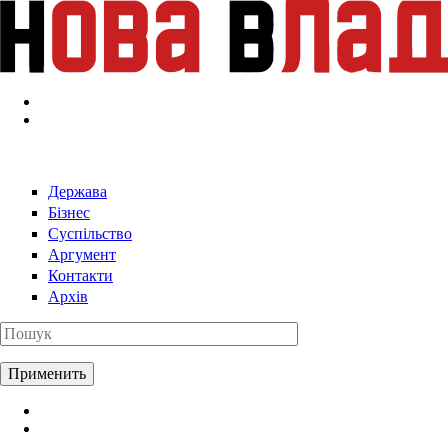
Перейти к основному содержанию
Держава
Бізнес
Суспільство
Аргумент
Контакти
Архів