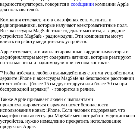
кардиостимуляторов, говорится в
сообщении
компании Apple
для пользователей.
Компания отмечает, что в смартфонах есть магниты и
радиоприемники, которые излучают электромагнитные поля.
Все аксессуары MagSafe тоже содержат магниты, а зарядное
устройство MagSafe - радиомодули. Эти компоненты могут
влиять на работу медицинских устройств.
Apple отмечает, что имплантированные кардиостимуляторы и
дефибрилляторы могут содержать датчики, которые реагируют
на эти магниты и радиомодули при тесном контакте.
"Чтобы избежать любого взаимодействия с этими устройствами,
держите iPhone и аксессуары MagSafe на безопасном расстоянии
от устройства (более 15 см друг от друга или более 30 см при
беспроводной зарядке)", - говорится в релизе.
Также Apple призывает людей с имплантами
проконсультироваться с врачом насчет безопасности
использования новых iPhone. Если человек подозревает, что
смартфон или аксессуары MagSafe мешают работе медицинского
устройства, нужно немедленно прекратить использование
продуктов Apple.