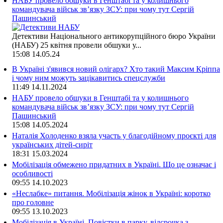
НАБУ провело обшуки в Генштабі та у колишнього
командувача військ зв’язку ЗСУ: при чому тут Сергій
Пашинський
Детективи Національного антикорупційного бюро України
(НАБУ) 25 квітня провели обшуки у...
15:08
14.05.24
В Україні з'явився новий олігарх? Хто такий Максим Кріппа
і чому ним можуть зацікавитись спецслужби
11:49
14.11.2024
НАБУ провело обшуки в Генштабі та у колишнього
командувача військ зв’язку ЗСУ: при чому тут Сергій
Пашинський
15:08
14.05.2024
Наталія Холоденко взяла участь у благодійному проєкті для
українських дітей-сиріт
18:31
15.03.2024
Мобілізація обмежено придатних в Україні. Що це означає і
особливості
09:55
14.10.2023
«Неслабке» питання. Мобілізація жінок в Україні: коротко
про головне
09:55
13.10.2023
Мобілізація в Україні. Повістки в парку, відсрочка з