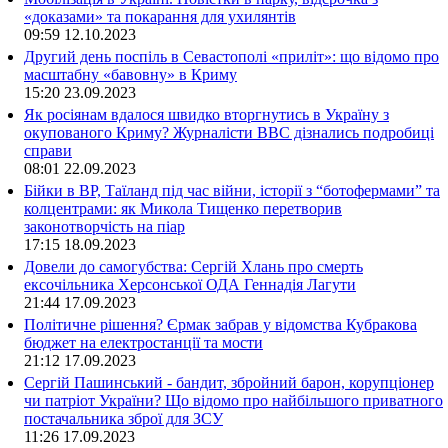
«доказами» та покарання для ухилянтів
09:59
12.10.2023
Другий день поспіль в Севастополі «приліт»: що відомо про
масштабну «бавовну» в Криму
15:20
23.09.2023
Як росіянам вдалося швидко вторгнутись в Україну з
окупованого Криму? Журналісти ВВС дізнались подробиці
справи
08:01
22.09.2023
Бійки в ВР, Таїланд під час війни, історії з “ботофермами” та
колцентрами: як Микола Тищенко перетворив
законотворчість на піар
17:15
18.09.2023
Довели до самогубства: Сергій Хлань про смерть
ексочільника Херсонської ОДА Геннадія Лагути
21:44
17.09.2023
Політичне рішення? Єрмак забрав у відомства Кубракова
бюджет на електростанції та мости
21:12
17.09.2023
Сергій Пашинський - бандит, збройний барон, корупціонер
чи патріот України? Що відомо про найбільшого приватного
постачальника зброї для ЗСУ
11:26
17.09.2023