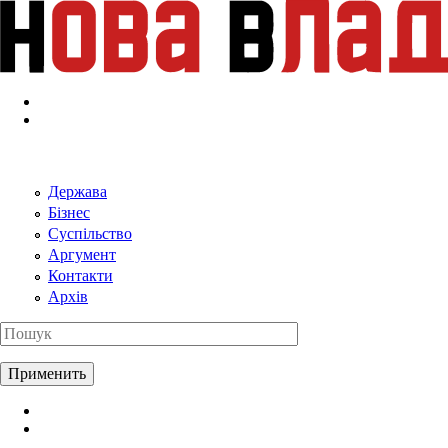
Перейти к основному содержанию
Держава
Бізнес
Суспільство
Аргумент
Контакти
Архів