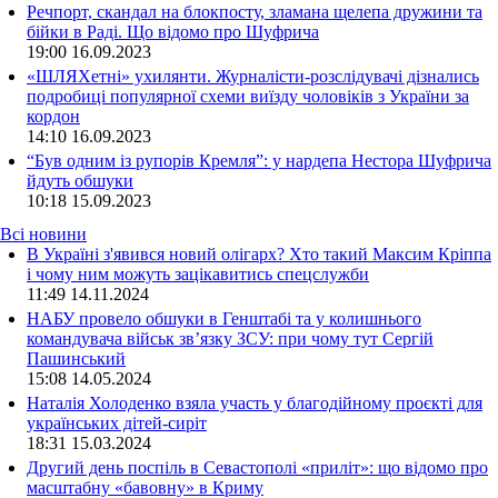
Речпорт, скандал на блокпосту, зламана щелепа дружини та
бійки в Раді. Що відомо про Шуфрича
19:00
16.09.2023
«ШЛЯХетні» ухилянти. Журналісти-розслідувачі дізнались
подробиці популярної схеми виїзду чоловіків з України за
кордон
14:10
16.09.2023
“Був одним із рупорів Кремля”: у нардепа Нестора Шуфрича
йдуть обшуки
10:18
15.09.2023
Всі новини
В Україні з'явився новий олігарх? Хто такий Максим Кріппа
і чому ним можуть зацікавитись спецслужби
11:49 14.11.2024
НАБУ провело обшуки в Генштабі та у колишнього
командувача військ зв’язку ЗСУ: при чому тут Сергій
Пашинський
15:08 14.05.2024
Наталія Холоденко взяла участь у благодійному проєкті для
українських дітей-сиріт
18:31 15.03.2024
Другий день поспіль в Севастополі «приліт»: що відомо про
масштабну «бавовну» в Криму