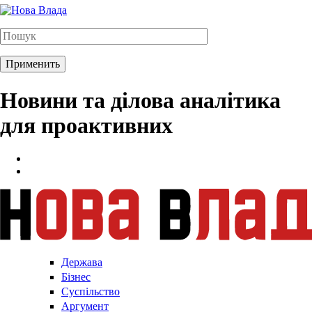
Новини та ділова аналітика
для проактивних
Держава
Бізнес
Суспільство
Аргумент