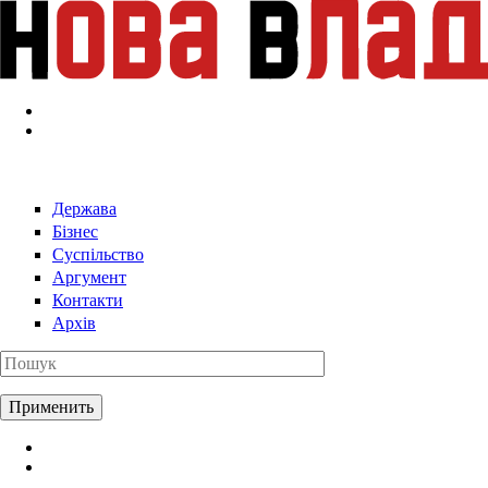
Перейти к основному содержанию
Держава
Бізнес
Суспільство
Аргумент
Контакти
Архів