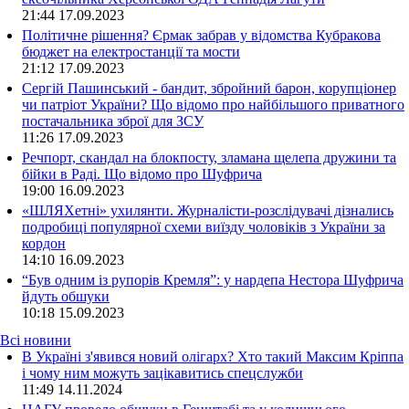
21:44
17.09.2023
Політичне рішення? Єрмак забрав у відомства Кубракова
бюджет на електростанції та мости
21:12
17.09.2023
Сергій Пашинський - бандит, збройний барон, корупціонер
чи патріот України? Що відомо про найбільшого приватного
постачальника зброї для ЗСУ
11:26
17.09.2023
Речпорт, скандал на блокпосту, зламана щелепа дружини та
бійки в Раді. Що відомо про Шуфрича
19:00
16.09.2023
«ШЛЯХетні» ухилянти. Журналісти-розслідувачі дізнались
подробиці популярної схеми виїзду чоловіків з України за
кордон
14:10
16.09.2023
“Був одним із рупорів Кремля”: у нардепа Нестора Шуфрича
йдуть обшуки
10:18
15.09.2023
Всі новини
В Україні з'явився новий олігарх? Хто такий Максим Кріппа
і чому ним можуть зацікавитись спецслужби
11:49 14.11.2024