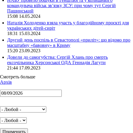
НАБУ провело обшуки в Генштабі та у колишнього
командувача військ зв’язку ЗСУ: при чому тут Сергій
Пашинський
15:08 14.05.2024
Наталія Холоденко взяла участь у благодійному проєкті для
українських дітей-сиріт
18:31 15.03.2024
Другий день поспіль в Севастополі «приліт»: що відомо про
масштабну «бавовну» в Криму
15:20 23.09.2023
Довели до самогубства: Сергій Хлань про смерть
ексочільника Херсонської ОДА Геннадія Лагути
21:44 17.09.2023
Смотреть больше
Архів