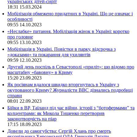
українських дітей-сиріт
18:31
15.03.2024
Мобілізація обмежено придатних в Україні. Що це означає і
особливості
09:55
14.10.2023
«Неслабке» питання. Мобілізація жінок в Україні: коротко
про головне
09:55
13.10.2023
Мобілізація в Україні. Повістки в парку, відсрочка з
«доказами» та покарання для ухилянтів
09:59
12.10.2023
Другий день поспіль в Севастополі «приліт»: що відомо про
масштабну «бавовну» в Криму
15:20
23.09.2023
Як росіянам вдалося швидко вторгнутись в Україну з
окупованого Криму? Журналісти ВВС дізнались подробиці
справи
08:01
22.09.2023
Бійки в ВР, Таїланд під час війни, історії з “ботофермами” та
колцентрами: як Микола Тищенко перетворив
законотворчість на піар
17:15
18.09.2023
Довели до самогубства: Сергій Хлань про смерть
ексочільника Херсонської ОДА Геннадія Лагути