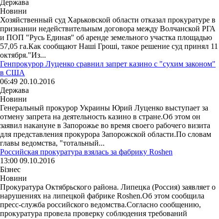
Держава
Новини
Хозяйственный суд Харьковской области отказал прокуратуре в
признании недействительным договора между Волчанской РГА
и ПОП "Русь Единая" об аренде земельного участка площадью
57,05 га.Как сообщают Наші Гроші, такое решение суд принял 11
октября."Из...
Генпрокурор Луценко сравнил запрет казино с "сухим законом"
в США
06:49 20.10.2016
Держава
Новини
Генеральный прокурор Украины Юрий Луценко выступает за
отмену запрета на деятельность казино в стране.Об этом он
заявил накануне в Запорожье во время своего рабочего визита
для представления прокурора Запорожской области.По словам
главы ведомства, "тотальный...
Российская прокуратура взялась за фабрику Roshen
13:00 09.10.2016
Бізнес
Новини
Прокуратура Октябрьского района. Липецка (Россия) заявляет о
нарушениях на липецкой фабрике Roshen.Об этом сообщила
пресс-служба российского ведомства.Согласно сообщению,
прокуратура провела проверку соблюдения требований