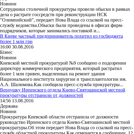
Новини
Сотрудники столичной прокуратуры провели обыски в рамках
дела о растрате госсредств при реконструкции НСК
"Олимпийский", передает Нова Влада со ссылкой на пресс-
службу ведомства.Обыски были проведены в офисах фирм-
подрядчиков, которые занимались поставкой и...
В Киеве частный предприниматель похитил из госбюджета
более 1 млн грн
16:00 30.08.2016
Бізнес
Новини
Киевской местной прокуратурой №9 сообщено о подозрении
директору коммерческого предприятия, который растратил
более 1 млн гривен, выделенных на ремонт здания
Национального института хирургии и трансплантологии им.
А.А. Шалимова.Как сообщила пресс-служба прокуратуры...
Верхушку Ирпенского отдела Киево-Святошинской местной
прокуратуры отстранили от должностей
14:56 13.08.2016
Держава
Новини
Прокуратура Киевской области отстранила от должности
руководство Ирпенского отдела Киево-Святошинской местной
прокуратуры.Об этом передает Нова Влада со ссылкой на пресс-
службу областной прокуратуры.Как отмечается в сообщении, 12