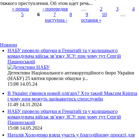
тяжкого преступления. Об этом идет речь...
« перша
‹ попередня
…
2
3
4
5
6
7
8
9
10
…
Страницы
наступна ›
остання »
Новини
НАБУ провело обшуки в Генштабі та у колишнього
командувача військ зв’язку ЗСУ: при чому тут Сергій
Пашинський
Детективи Національного антикорупційного бюро України
(НАБУ) 25 квітня провели обшуки у...
15:08
14.05.24
В Україні з'явився новий олігарх? Хто такий Максим Кріппа
і чому ним можуть зацікавитись спецслужби
11:49
14.11.2024
НАБУ провело обшуки в Генштабі та у колишнього
командувача військ зв’язку ЗСУ: при чому тут Сергій
Пашинський
15:08
14.05.2024
Наталія Холоденко взяла участь у благодійному проєкті для