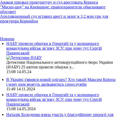
Аваков призвал прокуратуру и суд арестовать Кернеса
"Маски-шоу" на Киевщине: правоохранители обыскивают
облсовет
Апелляционный суд оставил арест и залог в 3,2 млн грн для
прокурора Корнийца
Новини
НАБУ провело обшуки в Генштабі та у колишнього
командувача військ зв’язку ЗСУ: при чому тут Сергій
Пашинський
Детективи Національного антикорупційного бюро України
(НАБУ) 25 квітня провели обшуки у...
15:08
14.05.24
В Україні з'явився новий олігарх? Хто такий Максим Кріппа
і чому ним можуть зацікавитись спецслужби
11:49
14.11.2024
НАБУ провело обшуки в Генштабі та у колишнього
командувача військ зв’язку ЗСУ: при чому тут Сергій
Пашинський
15:08
14.05.2024
Наталія Холоденко взяла участь у благодійному проєкті для