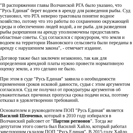
"В распоряжении главы Волчанской РГА было указано, что
"Русь Единая" берет водоем в аренду для разведения рыбы. Суд
установил, что РГА неверно трактовала понятие водное
хозяйство, потому что это работы по сохранению окружающей
среды и обеспечению людей водой, а не рыба. для разведения
рыбы разрешения на аренду уполномочены предоставлять
областные советы. Суд согласился с прокурором, что земля и
водоем на территории Ивановского сельсовета были переданы в
аренду с нарушением закона", - отмечает издание.
Договор также был заключен незаконно, так как для
определения арендной платы нужно провести нормативную
оценку земли, а это сделано не было.
При этом в суде "Русь Единая" заявила о необходимости
применения сроков исковой давности, судья с этим аргументом
согласился. Суд не получил от прокуратуры аргументов об
уважительных причинах пропуска срока подачи иска, поэтому
отказал в удовлетворении требований.
Основателем и руководителем ПОП "Русь Единая" является
Василий Шевченко
, который в 2010 году избирался в
Волчанский райсовет от "
Партии регионов
". Тогда же
депутатом этого совета был Василий Хайло, который работал
заведующим складом ПОП "Русь Единая". В 2015 году Хайло