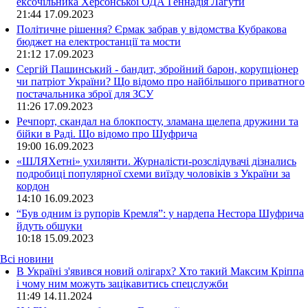
ексочільника Херсонської ОДА Геннадія Лагути
21:44
17.09.2023
Політичне рішення? Єрмак забрав у відомства Кубракова
бюджет на електростанції та мости
21:12
17.09.2023
Сергій Пашинський - бандит, збройний барон, корупціонер
чи патріот України? Що відомо про найбільшого приватного
постачальника зброї для ЗСУ
11:26
17.09.2023
Речпорт, скандал на блокпосту, зламана щелепа дружини та
бійки в Раді. Що відомо про Шуфрича
19:00
16.09.2023
«ШЛЯХетні» ухилянти. Журналісти-розслідувачі дізнались
подробиці популярної схеми виїзду чоловіків з України за
кордон
14:10
16.09.2023
“Був одним із рупорів Кремля”: у нардепа Нестора Шуфрича
йдуть обшуки
10:18
15.09.2023
Всі новини
В Україні з'явився новий олігарх? Хто такий Максим Кріппа
і чому ним можуть зацікавитись спецслужби
11:49 14.11.2024