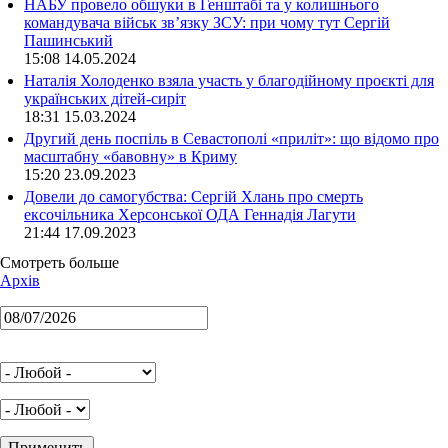
НАБУ провело обшуки в Генштабі та у колишнього
командувача військ зв’язку ЗСУ: при чому тут Сергій
Пашинський
15:08 14.05.2024
Наталія Холоденко взяла участь у благодійному проєкті для
українських дітей-сиріт
18:31 15.03.2024
Другий день поспіль в Севастополі «приліт»: що відомо про
масштабну «бавовну» в Криму
15:20 23.09.2023
Довели до самогубства: Сергій Хлань про смерть
ексочільника Херсонської ОДА Геннадія Лагути
21:44 17.09.2023
Смотреть больше
Архів