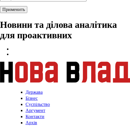
Новини та ділова аналітика
для проактивних
Держава
Бізнес
Суспільство
Аргумент
Контакти
Архів