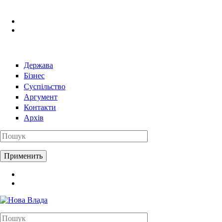
Перейти к основному содержанию
Держава
Бізнес
Суспільство
Аргумент
Контакти
Архів