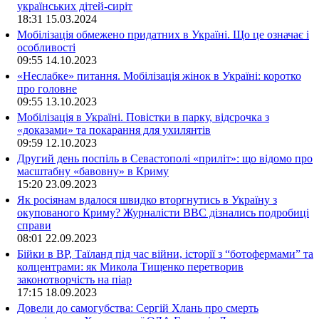
українських дітей-сиріт
18:31
15.03.2024
Мобілізація обмежено придатних в Україні. Що це означає і
особливості
09:55
14.10.2023
«Неслабке» питання. Мобілізація жінок в Україні: коротко
про головне
09:55
13.10.2023
Мобілізація в Україні. Повістки в парку, відсрочка з
«доказами» та покарання для ухилянтів
09:59
12.10.2023
Другий день поспіль в Севастополі «приліт»: що відомо про
масштабну «бавовну» в Криму
15:20
23.09.2023
Як росіянам вдалося швидко вторгнутись в Україну з
окупованого Криму? Журналісти ВВС дізнались подробиці
справи
08:01
22.09.2023
Бійки в ВР, Таїланд під час війни, історії з “ботофермами” та
колцентрами: як Микола Тищенко перетворив
законотворчість на піар
17:15
18.09.2023
Довели до самогубства: Сергій Хлань про смерть