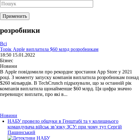
розробники
Всі
Торік Apple виплатила $60 млрд розробникам
18:50 15.01.2022
Бізнес
Новини
В Apple повідомили про рекордне зростання App Store у 2021
році. З моменту запуску компанія виплатила розробникам понад
$260 мільярдів. В TechCrunch підрахували, що за останній рік
компанія виплатила щонайменше $60 млрд. Ця цифра значно
перевищує виплати, про які в...
Новини
НАБУ провело обшуки в Генштабі та у колишнього
командувача військ зв’язку ЗСУ: при чому тут Сергій
Пашинський