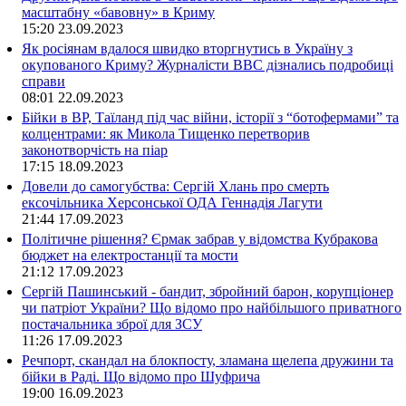
масштабну «бавовну» в Криму
15:20
23.09.2023
Як росіянам вдалося швидко вторгнутись в Україну з
окупованого Криму? Журналісти ВВС дізнались подробиці
справи
08:01
22.09.2023
Бійки в ВР, Таїланд під час війни, історії з “ботофермами” та
колцентрами: як Микола Тищенко перетворив
законотворчість на піар
17:15
18.09.2023
Довели до самогубства: Сергій Хлань про смерть
ексочільника Херсонської ОДА Геннадія Лагути
21:44
17.09.2023
Політичне рішення? Єрмак забрав у відомства Кубракова
бюджет на електростанції та мости
21:12
17.09.2023
Сергій Пашинський - бандит, збройний барон, корупціонер
чи патріот України? Що відомо про найбільшого приватного
постачальника зброї для ЗСУ
11:26
17.09.2023
Речпорт, скандал на блокпосту, зламана щелепа дружини та
бійки в Раді. Що відомо про Шуфрича
19:00
16.09.2023