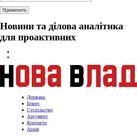
Новини та ділова аналітика
для проактивних
Держава
Бізнес
Суспільство
Аргумент
Контакти
Архів