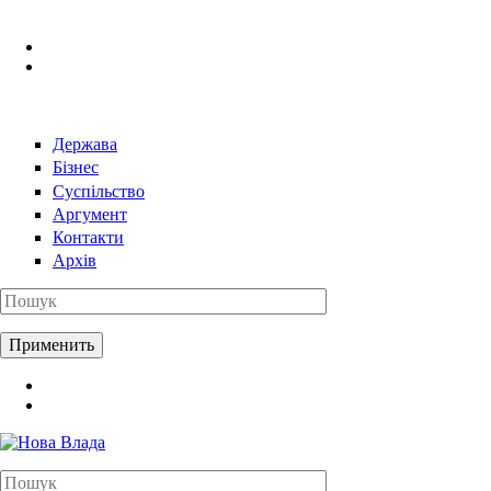
Перейти к основному содержанию
Держава
Бізнес
Суспільство
Аргумент
Контакти
Архів