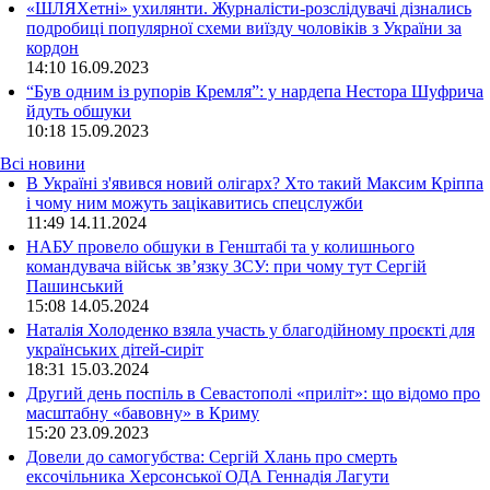
«ШЛЯХетні» ухилянти. Журналісти-розслідувачі дізнались
подробиці популярної схеми виїзду чоловіків з України за
кордон
14:10
16.09.2023
“Був одним із рупорів Кремля”: у нардепа Нестора Шуфрича
йдуть обшуки
10:18
15.09.2023
Всі новини
В Україні з'явився новий олігарх? Хто такий Максим Кріппа
і чому ним можуть зацікавитись спецслужби
11:49 14.11.2024
НАБУ провело обшуки в Генштабі та у колишнього
командувача військ зв’язку ЗСУ: при чому тут Сергій
Пашинський
15:08 14.05.2024
Наталія Холоденко взяла участь у благодійному проєкті для
українських дітей-сиріт
18:31 15.03.2024
Другий день поспіль в Севастополі «приліт»: що відомо про
масштабну «бавовну» в Криму
15:20 23.09.2023
Довели до самогубства: Сергій Хлань про смерть
ексочільника Херсонської ОДА Геннадія Лагути