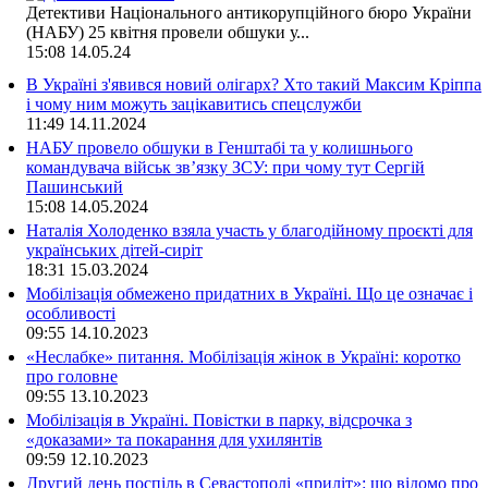
Детективи Національного антикорупційного бюро України
(НАБУ) 25 квітня провели обшуки у...
15:08
14.05.24
В Україні з'явився новий олігарх? Хто такий Максим Кріппа
і чому ним можуть зацікавитись спецслужби
11:49
14.11.2024
НАБУ провело обшуки в Генштабі та у колишнього
командувача військ зв’язку ЗСУ: при чому тут Сергій
Пашинський
15:08
14.05.2024
Наталія Холоденко взяла участь у благодійному проєкті для
українських дітей-сиріт
18:31
15.03.2024
Мобілізація обмежено придатних в Україні. Що це означає і
особливості
09:55
14.10.2023
«Неслабке» питання. Мобілізація жінок в Україні: коротко
про головне
09:55
13.10.2023
Мобілізація в Україні. Повістки в парку, відсрочка з
«доказами» та покарання для ухилянтів
09:59
12.10.2023
Другий день поспіль в Севастополі «приліт»: що відомо про