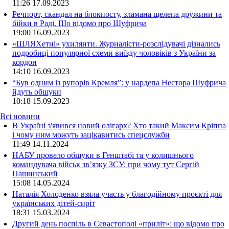
11:26
17.09.2023
Речпорт, скандал на блокпосту, зламана щелепа дружини та
бійки в Раді. Що відомо про Шуфрича
19:00
16.09.2023
«ШЛЯХетні» ухилянти. Журналісти-розслідувачі дізнались
подробиці популярної схеми виїзду чоловіків з України за
кордон
14:10
16.09.2023
“Був одним із рупорів Кремля”: у нардепа Нестора Шуфрича
йдуть обшуки
10:18
15.09.2023
Всі новини
В Україні з'явився новий олігарх? Хто такий Максим Кріппа
і чому ним можуть зацікавитись спецслужби
11:49 14.11.2024
НАБУ провело обшуки в Генштабі та у колишнього
командувача військ зв’язку ЗСУ: при чому тут Сергій
Пашинський
15:08 14.05.2024
Наталія Холоденко взяла участь у благодійному проєкті для
українських дітей-сиріт
18:31 15.03.2024
Другий день поспіль в Севастополі «приліт»: що відомо про