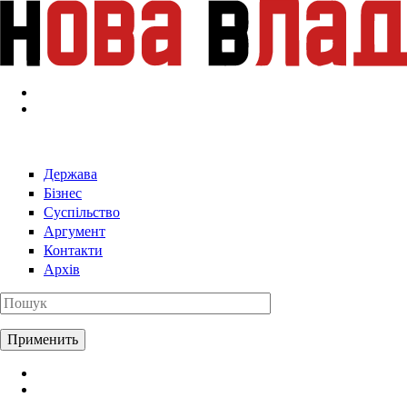
Перейти к основному содержанию
Держава
Бізнес
Суспільство
Аргумент
Контакти
Архів