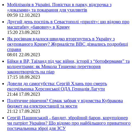
Мобілізація в Україні. Повістки в парку, відсрочка з
«доказами» та покарання для ухилянтів
09:59
12.10.2023
Другий день поспіль в Севастополі «приліт»: що відомо про
масштабну «бавовну» в Криму
15:20
23.09.2023
Як росіянам вдалося швидко вторгнутись в Україну з
окупованого Криму? Журналісти ВВС дізнались подробиці
справи
08:01
22.09.2023
Бійки в ВР, Таїланд під час війни, історії з “ботофермами” та
колцентрами: як Микола Тищенко перетворив
законотворчість на піар
17:15
18.09.2023
Довели до самогубства: Сергій Хлань про смерть
ексочільника Херсонської ОДА Геннадія Лагути
21:44
17.09.2023
Політичне рішення? Єрмак забрав у відомства Кубракова
бюджет на електростанції та мости
21:12
17.09.2023
Сергій Пашинський - бандит, збройний барон, корупціонер
чи патріот України? Що відомо про найбільшого приватного
постачальника зброї для ЗСУ