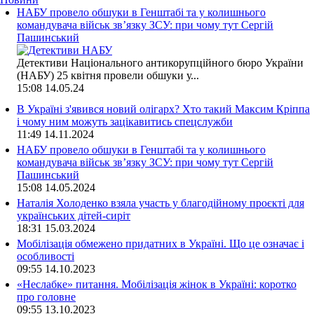
НАБУ провело обшуки в Генштабі та у колишнього
командувача військ зв’язку ЗСУ: при чому тут Сергій
Пашинський
Детективи Національного антикорупційного бюро України
(НАБУ) 25 квітня провели обшуки у...
15:08
14.05.24
В Україні з'явився новий олігарх? Хто такий Максим Кріппа
і чому ним можуть зацікавитись спецслужби
11:49
14.11.2024
НАБУ провело обшуки в Генштабі та у колишнього
командувача військ зв’язку ЗСУ: при чому тут Сергій
Пашинський
15:08
14.05.2024
Наталія Холоденко взяла участь у благодійному проєкті для
українських дітей-сиріт
18:31
15.03.2024
Мобілізація обмежено придатних в Україні. Що це означає і
особливості
09:55
14.10.2023
«Неслабке» питання. Мобілізація жінок в Україні: коротко
про головне
09:55
13.10.2023