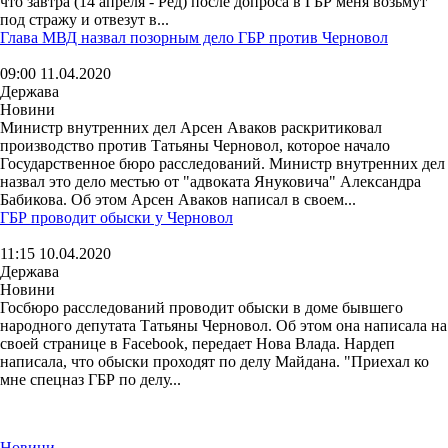
что завтра (14 апреля - Ред) после допроса в ГБР меня возьмут
под стражу и отвезут в...
Глава МВД назвал позорным дело ГБР против Черновол
09:00 11.04.2020
Держава
Новини
Министр внутренних дел Арсен Аваков раскритиковал
производство против Татьяны Черновол, которое начало
Государственное бюро расследований. Министр внутренних дел
назвал это дело местью от "адвоката Януковича" Александра
Бабикова. Об этом Арсен Аваков написал в своем...
ГБР проводит обыски у Черновол
11:15 10.04.2020
Держава
Новини
Госбюро расследований проводит обыски в доме бывшего
народного депутата Татьяны Черновол. Об этом она написала на
своей странице в Facebook, передает Нова Влада. Нардеп
написала, что обыски проходят по делу Майдана. "Приехал ко
мне спецназ ГБР по делу...
Новини