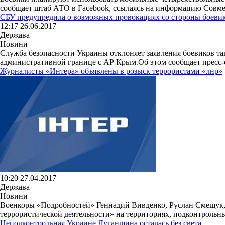
сообщает штаб АТО в Facebook, ссылаясь на информацию Совмес
СБУ предупредила о возможных провокациях со стороны боеви
12:17 26.06.2017
Держава
Новини
Служба безопасности Украины отклоняет заявления боевиков та
административной границе с АР Крым.Об этом сообщает пресс-сл
Журналисты «Интера» объявлены в розыск террористами «лнр»
10:20 27.04.2017
Держава
Новини
Военкоры «Подробностей» Геннадий Вивденко, Руслан Смещук, Р
террористической деятельности» на территориях, подконтрольны
Неподконтрольная Украине Луганщина осталась без света