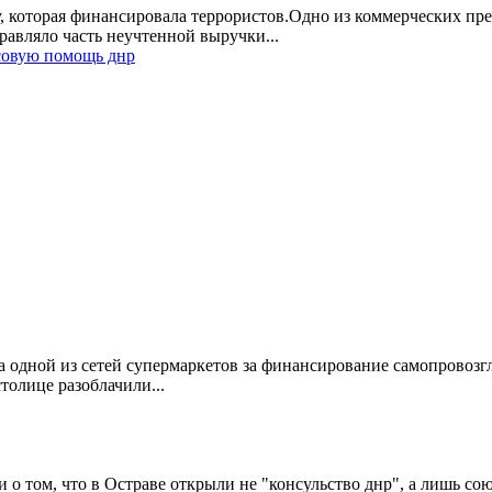
, которая финансировала террористов.Одно из коммерческих пре
равляло часть неучтенной выручки...
нсовую помощь днр
а одной из сетей супермаркетов за финансирование самопровоз
толице разоблачили...
о том, что в Остраве открыли не "консульство днр", а лишь со