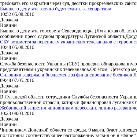
требовать его закрытия через суд, десятки прокремлевских сайтов
Бывшего депутата заочно будут судить за сепаратизм
10:52 05.08.2016
Держава
Новини
Бывшего депутата горсовета Северодонецка (Луганская область)
сообщении пресс-службы прокуратуры Луганской области.Досуд
СБУ возьмется за переписку украинских телеканалов с террори
10:48 05.08.2016
Держава
Новини
Служба безопасности Украины (СБУ) проверит обнародованную 
представителями украинских телеканалов.Об этом "Детектор мед
Силовики задержали бизнесмена за финансирование боевиков 
09:48 07.05.2016
Держава
Новини
В Луганской области сотрудники Службы безопасности Украины 
продовольственной отрасли, который финансировал луганских б
Жебривский запретил чиновникам пересекать линию разгранич
10:23 08.03.2016
Держава
Новини
Чиновникам Донецкой области со среды, 9 марта, будет запре
подготовил соответствующее распоряжение, заявил он в эфире "5