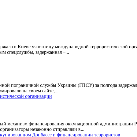
ржала в Киеве участницу международной террористической орга
ым спецслужбы, задержанная –...
нной пограничной службы Украины (ГПСУ) за полгода задержали
мировало на своем сайте,...
истической организации
вный механизм финансирования оккупационной администрации 
рганизаторы незаконно отправляли в...
оккупированном Донбассе и финансировании террористов