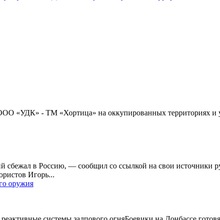
ООО «УДК» - ТМ «Хортица» на оккупированных территориях и у
ий сбежал в Россию, — сообщил со ссылкой на свои источники
ристов Игорь...
го оружия
реактивные системы залпового огняБоевики на Донбассе готовя