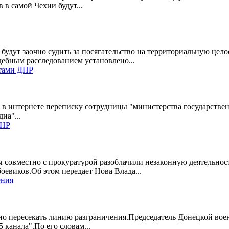
 в самой Чехии будут...
 будут заочно судить за посягательство на территориальную цел
ебным расследованием установлено...
стами ДНР
в интернете переписку сотрудницы "министерства государствен
иа"...
ЛНР
совместно с прокуратурой разоблачили незаконную деятельност
оевиков.Об этом передает Нова Влада...
ения
щено пересекать линию разграничения.Председатель Донецкой в
 канала".По его словам...