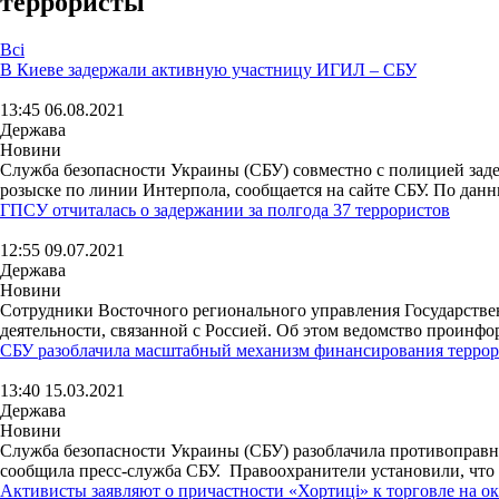
террористы
Всі
В Киеве задержали активную участницу ИГИЛ – СБУ
13:45 06.08.2021
Держава
Новини
Служба безопасности Украины (СБУ) совместно с полицией заде
розыске по линии Интерпола, сообщается на сайте СБУ. По данн
ГПСУ отчиталась о задержании за полгода 37 террористов
12:55 09.07.2021
Держава
Новини
Сотрудники Восточного регионального управления Государстве
деятельности, связанной с Россией. Об этом ведомство проинфор
СБУ разоблачила масштабный механизм финансирования террор
13:40 15.03.2021
Держава
Новини
Служба безопасности Украины (СБУ) разоблачила противопра
сообщила пресс-служба СБУ. Правоохранители установили, что о
Активисты заявляют о причастности «Хортиці» к торговле на 