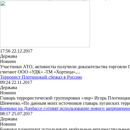
17:56 22.12.2017
Держава
Новини
Участники АТО, активисты получили доказательства торговли 
считают ООО «УДК» -ТМ «Хортица»,...
Террорист Плотницкий сбежал в Россию
09:24 22.11.2017
Держава
Новини
Главарь террористической группировки «лнр» Игорь Плотницк
Шевченко.«По данным моих источников главарь луганских терро
Боевики на Донбассе готовят использование нового запрещенно
08:17 25.07.2017
Держава
Новини
Боевики планируют использовать мобильные четырехствольные 