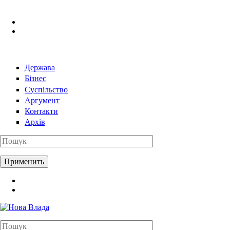
Перейти к основному содержанию
Держава
Бізнес
Суспільство
Аргумент
Контакти
Архів